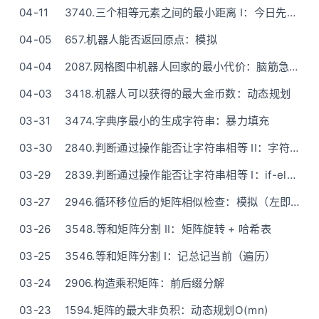
04-11
3740.三个相等元素之间的最小距离 I：今日先暴力，"明日"再哈希
04-05
657.机器人能否返回原点：模拟
04-04
2087.网格图中机器人回家的最小代价：脑筋急转弯（固定走法）
04-03
3418.机器人可以获得的最大金币数：动态规划
03-31
3474.字典序最小的生成字符串：暴力填充
03-30
2840.判断通过操作能否让字符串相等 II：字符串排序或哈希表
03-29
2839.判断通过操作能否让字符串相等 I：if-else（两两判断）
03-27
2946.循环移位后的矩阵相似检查：模拟（左即是右）
03-26
3548.等和矩阵分割 II：矩阵旋转 + 哈希表
03-25
3546.等和矩阵分割 I：记总记当前（遍历）
03-24
2906.构造乘积矩阵：前后缀分解
03-23
1594.矩阵的最大非负积：动态规划O(mn)