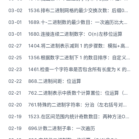
03-02
1536.排布二进制网格的最少交换次数：后缀0（贪心）
03-01
1689.十-二进制数的最少数目：一次遍历比大小（脑筋急转弯）
03-01
1680.连接连续二进制数字：O(n)左移位运算
02-27
1404.将二进制表示减到 1 的步骤数：模拟+高精度模拟玩玩(运算符重载)
02-25
1356.根据数字二进制下 1 的数目排序：自定义排序模拟
02-23
1461.检查一个字符串是否包含所有长度为 K 的二进制子串：哈希表存放所有长度为k的子串
02-22
868.二进制间距：位运算
02-21
762.二进制表示中质数个计算置位：位运算（mask O(1)判断）
02-20
761.特殊的二进制字符串：分治（左右括号对移动）
02-19
1523.在区间范围内统计奇数数目：两种方法O(1)算
02-19
696.计数二进制子串：一次遍历