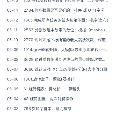
05-15
153.寻找旋转排序数组中的最小值：二分查找(左闭右开写法)
05-14
2784.检查数组是否是好的：排序 或 O(1)空间原地
05-12
1665.完成所有任务的最少初始能量：排序(贪心)
05-11
2553.分割数组中数字的数位：模拟（maybe+翻转）——java也O(1)
05-10
2770.达到末尾下标所需的最大跳跃次数：深度优先搜索(DFS)
05-09
1914.循环轮转矩阵：大模拟(数组原地轮转) —— 附O(1)空间版本
05-08
3629.通过质数传送到达终点的最少跳跃次数：埃式筛+BFS
05-07
3660.跳跃游戏 IX：动态规划+分治(大小值分组)
05-06
1861.旋转盒子：模拟(双指针)
05-05
61.旋转链表：算总长——算新头
05-04
48.旋转图像：两次对称操作
05-03
796.旋转字符串：暴力模拟