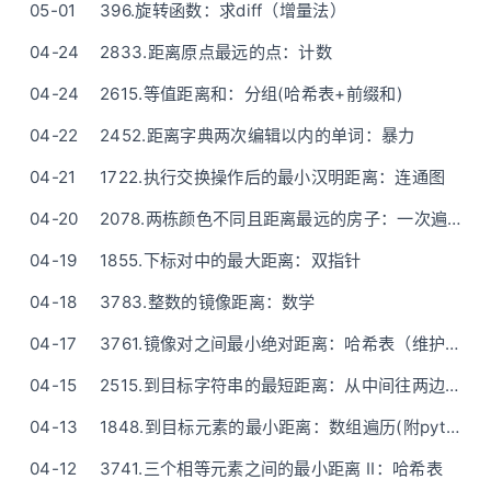
05-01
396.旋转函数：求diff（增量法）
04-24
2833.距离原点最远的点：计数
04-24
2615.等值距离和：分组(哈希表+前缀和)
04-22
2452.距离字典两次编辑以内的单词：暴力
04-21
1722.执行交换操作后的最小汉明距离：连通图
04-20
2078.两栋颜色不同且距离最远的房子：一次遍历(脑筋急转弯)
04-19
1855.下标对中的最大距离：双指针
04-18
3783.整数的镜像距离：数学
04-17
3761.镜像对之间最小绝对距离：哈希表（维护左，枚举右）
04-15
2515.到目标字符串的最短距离：从中间往两边遍历
04-13
1848.到目标元素的最小距离：数组遍历(附python一行版)
04-12
3741.三个相等元素之间的最小距离 II：哈希表