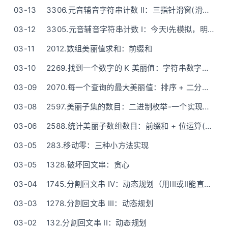
03-13
3306.元音辅音字符串计数 II：三指针滑窗(滑动窗口)
03-12
3305.元音辅音字符串计数 I：今天I先模拟，明天II再开滑
03-11
2012.数组美丽值求和：前缀和
03-10
2269.找到一个数字的 K 美丽值：字符串数字转换(模拟)
03-09
2070.每一个查询的最大美丽值：排序 + 二分查找
03-08
2597.美丽子集的数目：二进制枚举-一个实现起来容易但非最优的方法
03-06
2588.统计美丽子数组数目：前缀和 + 位运算(异或) + 哈希表
03-05
283.移动零：三种小方法实现
03-05
1328.破坏回文串：贪心
03-04
1745.分割回文串 IV：动态规划（用III或II能直接秒）
03-03
1278.分割回文串 III：动态规划
03-02
132.分割回文串 II：动态规划