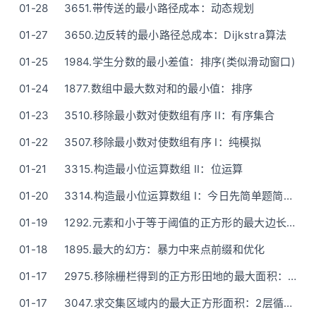
01-28
3651.带传送的最小路径成本：动态规划
01-27
3650.边反转的最小路径总成本：Dijkstra算法
01-25
1984.学生分数的最小差值：排序(类似滑动窗口)
01-24
1877.数组中最大数对和的最小值：排序
01-23
3510.移除最小数对使数组有序 II：有序集合
01-22
3507.移除最小数对使数组有序 I：纯模拟
01-21
3315.构造最小位运算数组 II：位运算
01-20
3314.构造最小位运算数组 I：今日先简单题简单做-到II再优化
01-19
1292.元素和小于等于阈值的正方形的最大边长：二维前缀和（无需二分）+抽象速懂的描述
01-18
1895.最大的幻方：暴力中来点前缀和优化
01-17
2975.移除栅栏得到的正方形田地的最大面积：暴力枚举所有可能宽度
01-17
3047.求交集区域内的最大正方形面积：2层循环暴力枚举