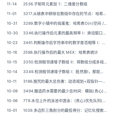
11-14
2536.子矩阵元素加 1：二维差分数组
11-01
3217.从链表中移除在数组中存在的节点：哈希表(一次遍历)
10-31
3289.数字小镇中的捣蛋鬼：哈希表O(n)空间 / 位运算O(1)空间
10-30
3346.执行操作后元素的最高频率 I：滑动窗口（正好适合本题数据，II再另谋他法）
10-23
3461.判断操作后字符串中的数字是否相等 I：简单题简单做的时候到了
10-16
2598.执行操作后的最大 MEX：哈希表统计
10-15
3350.检测相邻递增子数组 II：将数组分成多段递增
10-14
3349.检测相邻递增子数组 I：既然是I，那就先暴力模拟吧
10-11
3186.施咒的最大总伤害：动态规划+双指针——O(1)空间（暂未发现其他O(1)空间的题解）
10-09
3494.酿造药水需要的最少总时间：模拟(贪心)——一看就懂的描述
10-06
778.水位上升的泳池中游泳：(贪心)优先队列(附C++/Python/Java/Go/Rust优先队列方法表)
10-01
1039.多边形三角剖分的最低得分：记忆化搜索（深度优先搜索）