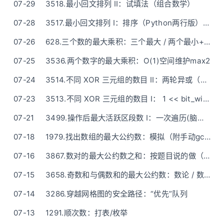
07-29
3518.最小回文排列 II：试填法（组合数学）
07-28
3517.最小回文排列 I：排序（Python两行版） / 计数（O(n)时间+O(C)空间+字符串原地修改）
07-26
628.三个数的最大乘积：三个最大 / 两个最小+一个最大（排序+数学/贪心）
07-25
3536.两个数字的最大乘积：O(1)空间维护max2
07-24
3514.不同 XOR 三元组的数目 II：两轮异或（异或结果放集合）
07-23
3513.不同 XOR 三元组的数目 I： 1 << bit_width（数学）
07-21
3499.操作后最大活跃区段数 I：一次遍历(脑筋急转弯)
07-18
1979.找出数组的最大公约数：模拟（附手动gcd）
07-16
3867.数对的最大公约数之和：按题目说的做（gcd）
07-15
3658.奇数和与偶数和的最大公约数：数论 / 数学O(1)
07-14
3286.穿越网格图的安全路径：“优先”队列
07-13
1291.顺次数：打表/枚举