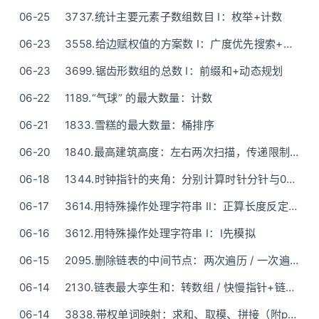
06-25
3737.统计主要元素子数组数目 I：枚举+计数
06-23
3558.给边赋权值的方案数 I：广度优先搜索+数学（一看就懂，无复杂推导）
06-23
3699.锯齿形数组的总数 I：前缀和+动态规划
06-22
1189.“气球” 的最大数量：计数
06-21
1833.雪糕的最大数量：桶排序
06-20
1840.最高建筑高度：左右两次扫描，传递限制约束(没有很多头痛公式版)
06-18
1344.时钟指针的夹角：分别计算时针分针与0的夹角(模拟)
06-17
3614.用特殊操作处理字符串 II：正算长度反定位(还不错的题解Doge)
06-16
3612.用特殊操作处理字符串 I：I先模拟
06-15
2095.删除链表的中间节点：两次遍历 / 一次遍历（快慢指针）
06-14
2130.链表最大孪生和：转数组 / 快慢指针+链表翻转（O(1)）
06-14
3838.带权单词映射：求和、取模、拼接（附python一行版）