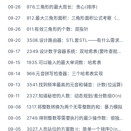
09-28
976.三角形的最大周长：贪心(排序)
09-27
812.最大三角形面积：三角形面积公式考察（附三种公式）
09-26
611.有效三角形的个数：双指针
09-20
3508.设计路由器：STL套STL——有什么需求就设计什么数据结构
09-17
2349.设计数字容器系统：双哈希表(要咋查就咋映射)
09-15
1935.可以输入的最大单词数：哈希表
09-14
966.元音拼写检查器：三个哈希表实现
09-13
3541.找到频率最高的元音和辅音：计数(位运算)
09-11
2327.知道秘密的人数：动态规划/差分数组O(n)
09-08
1317.将整数转换为两个无零整数的和：暴力模拟
09-05
2749.得到整数零需要执行的最少操作数：很独特的一道数学题（多公式硬讲——一步步还真能看懂）
09-05
3027.人员站位的方案数 II：简单一个排序O(n^2)——ASCII图解