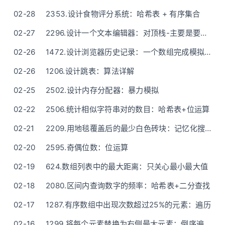
02-28
2353.设计食物评分系统：哈希表 + 有序集合
02-27
2296.设计一个文本编辑器：对顶栈-主要是要细心下标问题（ASCII字符通俗语言描述）
02-26
1472.设计浏览器历史记录：一个数组完成模拟，单次操作均O(1)
02-26
1206.设计跳表：算法详解
02-25
2502.设计内存分配器：暴力模拟
02-22
2506.统计相似字符串对的数目：哈希表+位运算
02-21
2209.用地毯覆盖后的最少白色砖块：记忆化搜索之——深度优先搜索(DFS)
02-20
2595.奇偶位数：位运算
02-19
624.数组列表中的最大距离：只关心最小最大值
02-18
2080.区间内查询数字的频率：哈希表+二分查找
02-17
1287.有序数组中出现次数超过25%的元素：遍历
02-16
1299.将每个元素替换为右侧最大元素：倒序遍历，维护最大值，原地修改