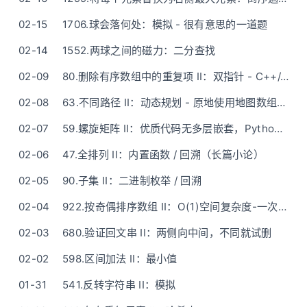
02-15
1706.球会落何处：模拟 - 很有意思的一道题
02-14
1552.两球之间的磁力：二分查找
02-09
80.删除有序数组中的重复项 II：双指针 - C++/Java5 行版
02-08
63.不同路径 II：动态规划 - 原地使用地图数组，几乎无额外空间开销
02-07
59.螺旋矩阵 II：优质代码无多层嵌套，Python主程序11行解决
02-06
47.全排列 II：内置函数 / 回溯（长篇小论）
02-05
90.子集 II：二进制枚举 / 回溯
02-04
922.按奇偶排序数组 II：O(1)空间复杂度-一次遍历双指针
02-03
680.验证回文串 II：两侧向中间，不同就试删
02-02
598.区间加法 II：最小值
01-31
541.反转字符串 II：模拟