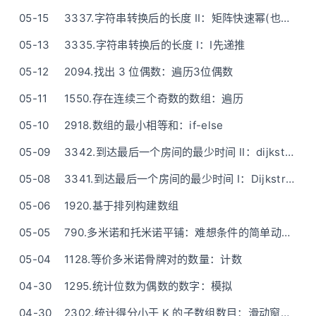
05-15
3337.字符串转换后的长度 II：矩阵快速幂(也没有想象中的那么高级啦)
05-13
3335.字符串转换后的长度 I：I先递推
05-12
2094.找出 3 位偶数：遍历3位偶数
05-11
1550.存在连续三个奇数的数组：遍历
05-10
2918.数组的最小相等和：if-else
05-09
3342.到达最后一个房间的最少时间 II：dijkstra算法(和I一样)
05-08
3341.到达最后一个房间的最少时间 I：Dijkstra算法（类似深搜）-简短清晰的话描述
05-06
1920.基于排列构建数组
05-05
790.多米诺和托米诺平铺：难想条件的简单动态规划
05-04
1128.等价多米诺骨牌对的数量：计数
04-30
1295.统计位数为偶数的数字：模拟
04-30
2302.统计得分小于 K 的子数组数目：滑动窗口（不需要前缀和）