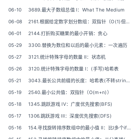
06-10
3689.最大子数组总值 I：What The Medium
06-08
2161.根据给定数字划分数组：双指针（O(1)但非源地操作）
06-01
2144.打折购买糖果的最小开销：贪心
05-29
3300.替换为数位和以后的最小元素：一次遍历
05-27
3121.统计特殊字母的数量 II：状态机
05-26
3120.统计特殊字母的数量 I：(手写)哈希表
05-21
3043.最长公共前缀的长度：哈希表(不转string)
05-19
2540.最小公共值：双指针（O(m+n)）
05-18
1345.跳跃游戏 IV：广度优先搜索(BFS)
05-17
1306.跳跃游戏 III：深度优先搜索(DFS)
05-16
154.寻找旋转排序数组中的最小值 II：比I多个if(二分查找?)