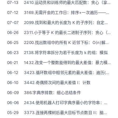
07-13
2410.运动员和训练师的最大匹配数：贪心（拿当前min教练匹配剩下最min学员）
07-12
3169.无需开会的工作日：排序+一次遍历——不需要正难则反，因为正着根本不难
07-07
2099.找到和最大的长度为 K 的子序列：自定义排序
06-26
2311.小于等于 K 的最长二进制子序列：贪心（先选0再选1）-好像还是比灵神写的清晰些
06-25
2200.找出数组中的所有 K 近邻下标：O(n)解法 - 比灵神代码简洁了一回
06-23
2138.将字符串拆分为若干长度为 k 的组：模拟
06-21
1432.改变一个整数能得到的最大差值：暴力模拟/贪心
06-12
3423.循环数组中相邻元素的最大差值：遍历(模拟)
06-10
3442.奇偶频次间的最大差值 I：计数
06-09
386.字典序排数：细心总结条件
06-06
2434.使用机器人打印字典序最小的字符串：贪心(栈)——清晰题解
05-29
3373.连接两棵树后最大目标节点数目 II：脑筋急转弯+广度优先搜索(黑白染色法)