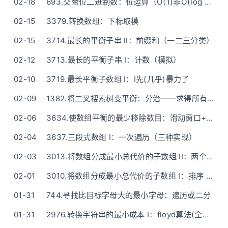
02-18
693.交替位二进制数：位运算（O(1)非O(log n)）
02-15
3379.转换数组：下标取模
02-15
3714.最长的平衡子串 II：前缀和（一二三分类）
02-12
3713.最长的平衡子串 I：计数（模拟）
02-10
3719.最长平衡子数组 I：I先(几乎)暴力了
02-09
1382.将二叉搜索树变平衡：分治——求得所有节点再重新建树
02-06
3634.使数组平衡的最少移除数目：滑动窗口+优化(一次二分查找+剪枝)
02-04
3637.三段式数组 I：一次遍历（三种实现）
02-03
3013.将数组分成最小总代价的子数组 II：两个堆维护k-1小 + 滑动窗口
02-01
3010.将数组分成最小总代价的子数组 I：排序 OR 维护最小次小
01-31
744.寻找比目标字母大的最小字母：遍历或二分
01-31
2976.转换字符串的最小成本 I：floyd算法(全源最短路)