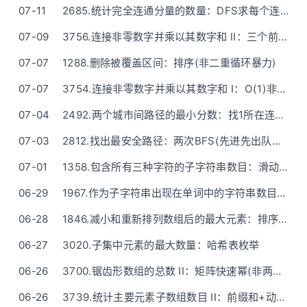
07-11
2685.统计完全连通分量的数量：DFS求每个连通块的边点数
07-09
3756.连接非零数字并乘以其数字和 II：三个前缀和
07-07
1288.删除被覆盖区间：排序(非二重循环暴力)
07-07
3754.连接非零数字并乘以其数字和 I：O(1)非字符串写法
07-04
2492.两个城市间路径的最小分数：找1所在连通图的最小边(BFS / DFS)
07-03
2812.找出最安全路径：两次BFS(先进先出队列+优先队列)
07-01
1358.包含所有三种字符的子字符串数目：滑动窗口(两种写法直接推荐方法二)
06-29
1967.作为子字符串出现在单词中的字符串数目：遍历枚举
06-28
1846.减小和重新排列数组后的最大元素：排序(5行代码搞定)(贪心)
06-27
3020.子集中元素的最大数量：哈希表枚举
06-26
3700.锯齿形数组的总数 II：矩阵快速幂(非两行的解法)
06-26
3739.统计主要元素子数组数目 II：前缀和+动态规划+枚举维护(问题的多次转换)