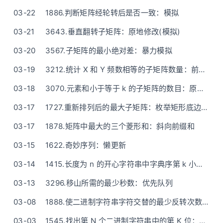
03-22
1886.判断矩阵经轮转后是否一致：模拟
03-21
3643.垂直翻转子矩阵：原地修改(模拟)
03-20
3567.子矩阵的最小绝对差：暴力模拟
03-19
3212.统计 X 和 Y 频数相等的子矩阵数量：前缀和
03-18
3070.元素和小于等于 k 的子矩阵的数目：原地修改(前缀和思想)
03-17
1727.重新排列后的最大子矩阵：枚举矩形底边是哪一行 + 排序
03-17
1878.矩阵中最大的三个菱形和：斜向前缀和
03-15
1622.奇妙序列：懒更新
03-14
1415.长度为 n 的开心字符串中字典序第 k 小的字符串：DFS构造 / 数学O(n)
03-13
3296.移山所需的最少秒数：优先队列
03-08
1888.使二进制字符串字符交替的最少反转次数：前缀和O(1)
03-03
1545.找出第 N 个二进制字符串中的第 K 位：模拟 或 递归(数学)