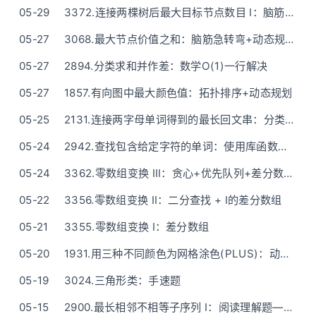
05-29
3372.连接两棵树后最大目标节点数目 I：脑筋急转弯——深搜确定k邻近节点(清晰题解)
05-27
3068.最大节点价值之和：脑筋急转弯+动态规划（O(1)空间）
05-27
2894.分类求和并作差：数学O(1)一行解决
05-27
1857.有向图中最大颜色值：拓扑排序+动态规划
05-25
2131.连接两字母单词得到的最长回文串：分类讨论(贪心)
05-24
2942.查找包含给定字符的单词：使用库函数完成
05-24
3362.零数组变换 III：贪心+优先队列+差分数组——清晰题解
05-22
3356.零数组变换 II：二分查找 + I的差分数组
05-21
3355.零数组变换 I：差分数组
05-20
1931.用三种不同颜色为网格涂色(PLUS)：动态规划/矩阵快速幂 - n=10^18也能做
05-19
3024.三角形类：手速题
05-15
2900.最长相邻不相等子序列 I：阅读理解题——O(n)一次遍历(贪心)