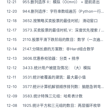
12-21
955.删列造序 II：模拟（O(mn)） + 提前退出
12-20
944.删列造序：字符串数组遍历（Python一行版）
12-18
3652.按策略买卖股票的最佳时机：滑动窗口
12-17
3573.买卖股票的最佳时机 V：深度优先搜索 / 动态规划：通俗讲解
12-15
2110.股票平滑下跌阶段的数目：数学（一次遍历）
12-14
2147.分隔长廊的方案数：非Hard组合数学
12-13
3606.优惠券校验器：分类 + 排序
12-12
3433.统计用户被提及情况：（大）模拟
12-11
3531.统计被覆盖的建筑：最大最小值
12-10
3577.统计计算机解锁顺序排列数：脑筋急转弯(组合数学)
12-09
3583.统计特殊三元组：哈希表计数
12-08
1925.统计平方和三元组的数目：两层循环枚举