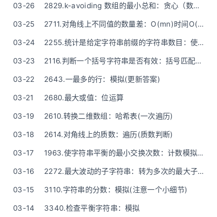
03-26
2829.k-avoiding 数组的最小总和：贪心（数学公式O(1)算出）
03-25
2711.对角线上不同值的数量差：O(mn)时间O(1)空间 - 位运算优化 - C++/Go双百版本 - 三种方法(一步步优化)
03-24
2255.统计是给定字符串前缀的字符串数目：使用库函数+计数
03-23
2116.判断一个括号字符串是否有效：括号匹配(两个变量一次遍历解决)
03-22
2643.一最多的行：模拟(更新答案)
03-21
2680.最大或值：位运算
03-19
2610.转换二维数组：哈希表(一次遍历)
03-18
2614.对角线上的质数：遍历(质数判断)
03-17
1963.使字符串平衡的最小交换次数：计数模拟(不需要麻烦的“三种写法一步步优化”)
03-16
2272.最大波动的子字符串：转为多次的最大子数组和 - 一步步思考推导
03-15
3110.字符串的分数：模拟(注意一个小细节)
03-14
3340.检查平衡字符串：模拟