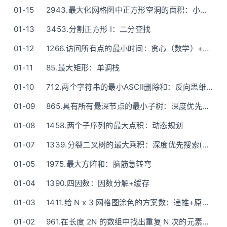
01-15
2943.最大化网格图中正方形空洞的面积：小小思维
01-13
3453.分割正方形 I：二分查找
01-12
1266.访问所有点的最小时间：贪心（数学）+python一行版
01-11
85.最大矩形：单调栈
01-10
712.两个字符串的最小ASCII删除和：反向思维保留最大（动态规划）
01-09
865.具有所有最深节点的最小子树：深度优先搜索（一次DFS + Python5行）
01-08
1458.两个子序列的最大点积：动态规划
01-07
1339.分裂二叉树的最大乘积：深度优先搜索(一次DFS+存数组并遍历)
01-05
1975.最大方阵和：脑筋急转弯
01-04
1390.四因数：因数分解+缓存
01-03
1411.给 N x 3 网格图涂色的方案数：递推+原地滚动(动态规划)
01-02
961.在长度 2N 的数组中找出重复 N 次的元素：5种语言x5种方法(及其变种) —— All By Hand