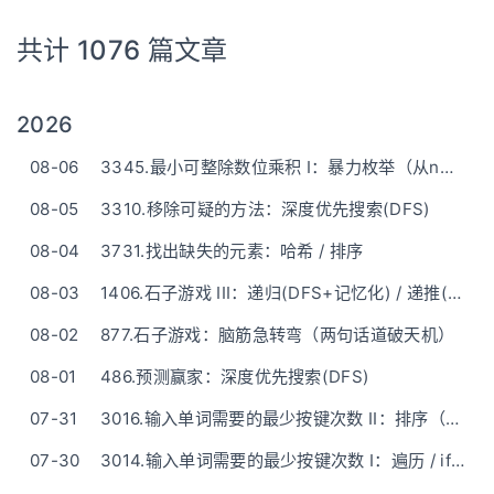
共计 1076 篇文章
2026
08-06
3345.最小可整除数位乘积 I：暴力枚举（从n开始尝试）
08-05
3310.移除可疑的方法：深度优先搜索(DFS)
08-04
3731.找出缺失的元素：哈希 / 排序
08-03
1406.石子游戏 III：递归(DFS+记忆化) / 递推(DP+原地滚动)
08-02
877.石子游戏：脑筋急转弯（两句话道破天机）
08-01
486.预测赢家：深度优先搜索(DFS)
07-31
3016.输入单词需要的最少按键次数 II：排序（贪心）
07-30
3014.输入单词需要的最少按键次数 I：遍历 / if-else计算(比纯数学公式写起来麻烦但好想)