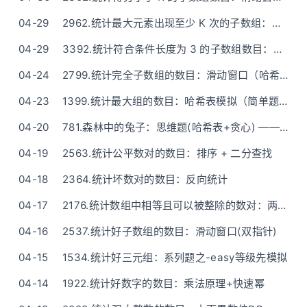
04-29
2962.统计最大元素出现至少 K 次的子数组：滑动窗口
04-29
3392.统计符合条件长度为 3 的子数组数目：一次遍历模拟
04-24
2799.统计完全子数组的数目：滑动窗口（哈希表）
04-23
1399.统计最大组的数目：哈希表模拟（简单题简单做）
04-20
781.森林中的兔子：思维题(哈希表+贪心) —— 通俗易懂讲解版
04-19
2563.统计公平数对的数目：排序 + 二分查找
04-18
2364.统计坏数对的数目：反向统计
04-17
2176.统计数组中相等且可以被整除的数对：两层遍历模拟
04-16
2537.统计好子数组的数目：滑动窗口(双指针)
04-15
1534.统计好三元组：系列题之-easy等级先模拟
04-14
1922.统计好数字的数目：乘法原理+快速幂