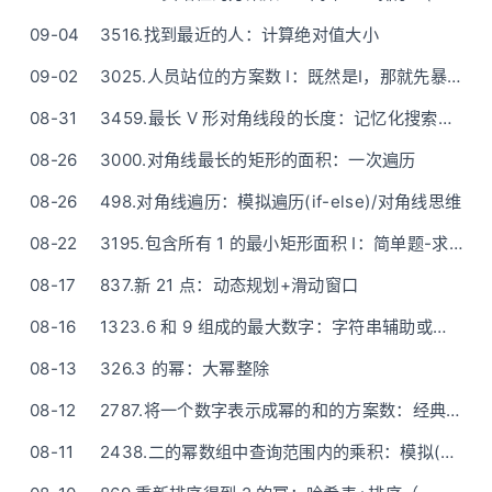
09-04
3516.找到最近的人：计算绝对值大小
09-02
3025.人员站位的方案数 I：既然是I，那就先暴力吧（三层循环）
08-31
3459.最长 V 形对角线段的长度：记忆化搜索——就一步步试
08-26
3000.对角线最长的矩形的面积：一次遍历
08-26
498.对角线遍历：模拟遍历(if-else)/对角线思维
08-22
3195.包含所有 1 的最小矩形面积 I：简单题-求长方形四个范围
08-17
837.新 21 点：动态规划+滑动窗口
08-16
1323.6 和 9 组成的最大数字：字符串辅助或直接计算
08-13
326.3 的幂：大幂整除
08-12
2787.将一个数字表示成幂的和的方案数：经典01背包
08-11
2438.二的幂数组中查询范围内的乘积：模拟(前缀和可选)