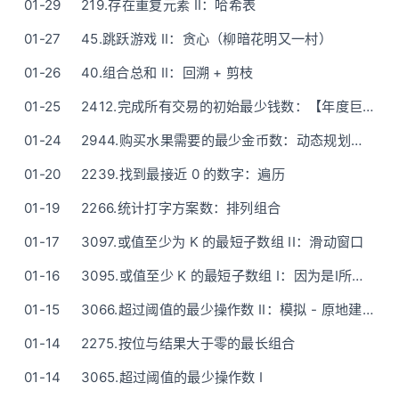
01-29
219.存在重复元素 II：哈希表
01-27
45.跳跃游戏 II：贪心（柳暗花明又一村）
01-26
40.组合总和 II：回溯 + 剪枝
01-25
2412.完成所有交易的初始最少钱数：【年度巨献】举例说明(讲明白)，由难至简(手脚不乱)，附Python一行版
01-24
2944.购买水果需要的最少金币数：动态规划（O(n^2)复杂度，非最优算法）
01-20
2239.找到最接近 0 的数字：遍历
01-19
2266.统计打字方案数：排列组合
01-17
3097.或值至少为 K 的最短子数组 II：滑动窗口
01-16
3095.或值至少 K 的最短子数组 I：因为是I所以先暴力枚举（枚举+小优化）
01-15
3066.超过阈值的最少操作数 II：模拟 - 原地建堆O(1)空间 / 优先队列O(n)空间
01-14
2275.按位与结果大于零的最长组合
01-14
3065.超过阈值的最少操作数 I