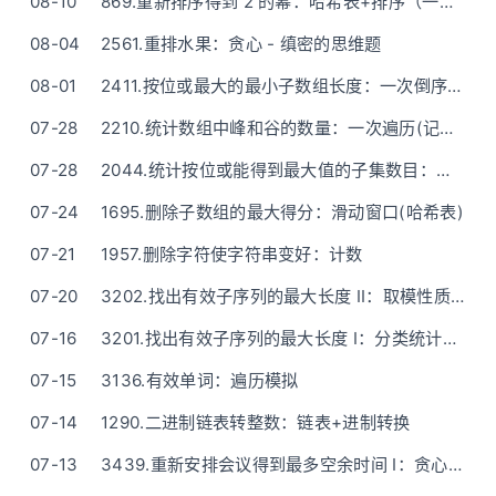
08-10
869.重新排序得到 2 的幂：哈希表+排序（一次初始化）
08-04
2561.重排水果：贪心 - 缜密的思维题
08-01
2411.按位或最大的最小子数组长度：一次倒序遍历
07-28
2210.统计数组中峰和谷的数量：一次遍历(记录上一个不同的数)
07-28
2044.统计按位或能得到最大值的子集数目：二进制枚举/DFS回溯(剪枝)
07-24
1695.删除子数组的最大得分：滑动窗口(哈希表)
07-21
1957.删除字符使字符串变好：计数
07-20
3202.找出有效子序列的最大长度 II：取模性质(动态规划) - O(k)空间
07-16
3201.找出有效子序列的最大长度 I：分类统计+贪心（一次遍历）
07-15
3136.有效单词：遍历模拟
07-14
1290.二进制链表转整数：链表+进制转换
07-13
3439.重新安排会议得到最多空余时间 I：贪心(滑动窗口) - 连开k场会议