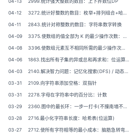
04-13
2999.统计强大整数的数目：上下界数位DP
04-12
3272.统计好整数的数目：枚举+排列组合+哈希表
04-11
2843.统计对称整数的数目：字符串数字转换
04-09
3375.使数组的值全部为 K 的最少操作次数：O(1)空间——排序+一次遍历
04-08
3396.使数组元素互不相同所需的最少操作次数：O(n)一次倒序遍历
04-06
1863.找出所有子集的异或总和再求和：位运算（二进制枚举）
04-03
2140.解决智力问题：记忆化搜索(DFS) / 动态规划(DP)
03-31
2109.向字符串添加空格：双指针
03-31
2278.字母在字符串中的百分比：计数
03-29
2360.图中的最长环：一步一打卡(不撞南墙不回头) - 通过故事讲道理
03-28
2716.最小化字符串长度：哈希表(位运算)
03-27
2712.使所有字符相等的最小成本：脑筋急转弯(遍历)