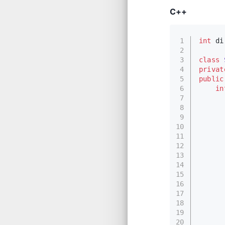
C++
1
int
 di
2
3
class
4
privat
5
public
6
in
7
8
9
10
11
12
      
13
      
14
      
15
      
16
17
18
      
19
20