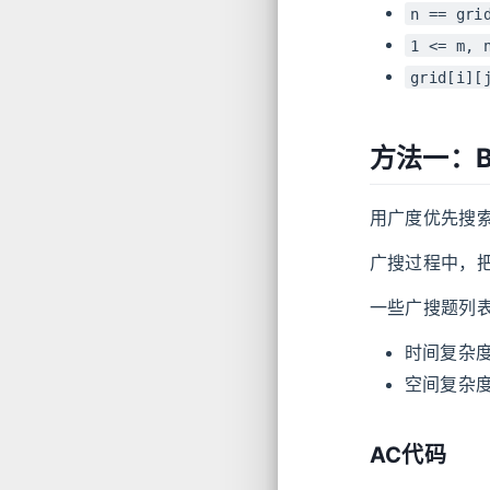
n == gri
1 <= m, 
grid[i][
方法一：B
用广度优先搜
广搜过程中，
一些广搜题列
时间复杂
空间复杂
AC代码