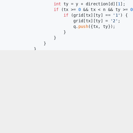
int
 ty = y + direction[d][
1
];
if
 (tx >= 
0
 && tx < n && ty >= 
0
if
 (grid[tx][ty] == 
'1'
) {
                              grid[tx][ty] = 
'2'
;
                              q.
push
({tx, ty});
                          }
                      }
                  }
              }
          }
      }
  }
return
 ans;
CSDN，原创不易，转载请附上
原文链接
哦~
s://letmefly.blog.csdn.net/article/details/126400354
ode