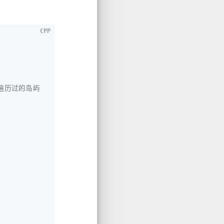
CPP
示遍历过的岛屿