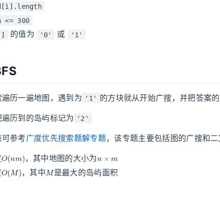
d[i].length
n <= 300
的值为
或
j]
'0'
'1'
FS
索遍历一遍地图，遇到为
的方块就从开始广搜，并把答案的“
'1'
把遍历到的岛屿标记为
'2'
表可参考
广度优先搜索题解专题
，该专题主要包括图的广搜和二
O
(
n
m
)
n
×
m
度
，其中地图的大小为
O
(
M
)
M
度
，其中
是最大的岛屿面积