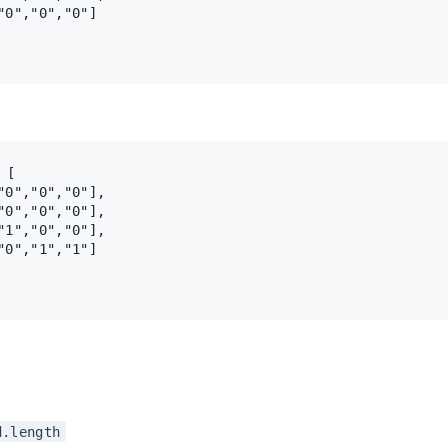
"0","0","0"]

 [

"0","0","0"],

"0","0","0"],

"1","0","0"],

"0","1","1"]

d.length