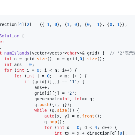
rection[
4
][
2
] = {{
-1
, 
0
}, {
1
, 
0
}, {
0
, 
-1
}, {
0
, 
1
}};
Solution
 {
e
:
:
t
numIslands
(vector<vector<
char
>>& grid)
{  
// '2'表
int
 n = grid.
size
(), m = grid[
0
].
size
();
int
 ans = 
0
;
for
 (
int
 i = 
0
; i < n; i++) {
for
 (
int
 j = 
0
; j < m; j++) {
if
 (grid[i][j] == 
'1'
) {
              ans++;
              grid[i][j] = 
'2'
;
              queue<pair<
int
, 
int
>> q;
              q.
push
({i, j});
while
 (q.
size
()) {
auto
[x, y] = q.
front
();
                  q.
pop
();
for
 (
int
 d = 
0
; d < 
4
; d++) {
int
 tx = x + direction[d][
0
];