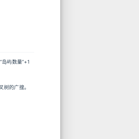
岛屿数量”+1
叉树的广搜。