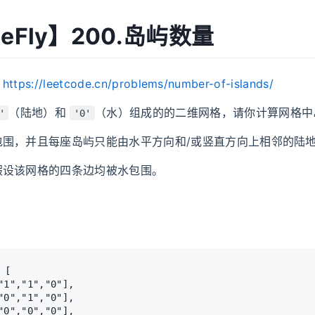
MeFly】200.岛屿数量
：
https://leetcode.cn/problems/number-of-islands/
（陆地）和
（水）组成的的二维网格，请你计算网格中
'
'0'
包围，并且每座岛屿只能由水平方向和/或竖直方向上相邻的陆
假设该网格的四条边均被水包围。
 [

"1","1","0"],

"0","1","0"],

"0","0","0"],
