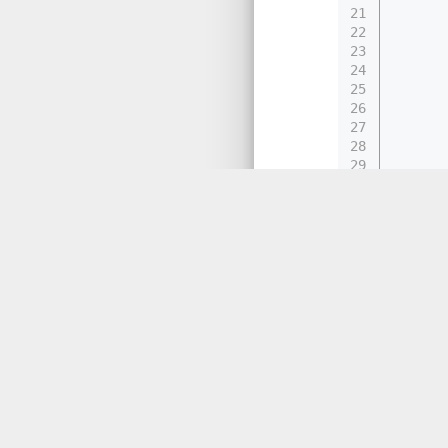
21
22
23
24
      
25
      
26
      
27
      
28
      
29
      
30
      
31
      
32
      
33
34
    }
35
};
同步发文于
Tisfy：
http
题解
>
LeetC