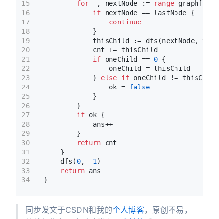
15
for
 _, nextNode := 
range
 graph[this
16
if
 nextNode == lastNode {
17
continue
18
            }
19
            thisChild := dfs(nextNode, this
20
            cnt += thisChild
21
if
 oneChild == 
0
 {
22
                oneChild = thisChild
23
            } 
else
if
 oneChild != thisChild
24
                ok = 
false
25
            }
26
        }
27
if
 ok {
28
            ans++
29
        }
30
return
 cnt
31
    }
32
    dfs(
0
, 
-1
)
33
return
 ans
34
}
同步发文于CSDN和我的
个人博客
，原创不易，