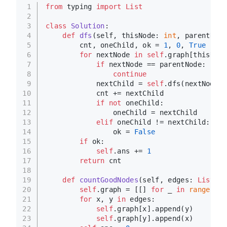
1
from
 typing 
import
List
2
3
class
Solution
:
4
def
dfs
(
self, thisNode: 
int
, parentNode
5
        cnt, oneChild, ok = 
1
, 
0
, 
True
6
for
 nextNode 
in
self
.graph[thisNode
7
if
 nextNode == parentNode:
8
continue
9
            nextChild = 
self
.dfs(nextNode, 
10
            cnt += nextChild
11
if
not
 oneChild:
12
                oneChild = nextChild
13
elif
 oneChild != nextChild:
14
                ok = 
False
15
if
 ok:
16
self
.ans += 
1
17
return
 cnt
18
19
def
countGoodNodes
(
self, edges: 
List
[
Li
20
self
.graph = [[] 
for
 _ 
in
range
(
len
21
for
 x, y 
in
 edges:
22
self
.graph[x].append(y)
23
self
.graph[y].append(x)