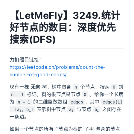
【LetMeFly】3249.统计
好节点的数目：深度优先
搜索(DFS)
力扣题目链接：
https://leetcode.cn/problems/count-the-
number-of-good-nodes/
现有一棵
无向
树，树中包含
个节点，按从
到
n
0
标记。树的根节点是节点
。给你一个长度
n - 1
0
为
的二维整数数组
，其中
n - 1
edges
edges[i]
表示树中节点
与节点
之间存在
= [a
, b
]
a
b
i
i
i
i
一条边。
如果一个节点的所有子节点为根的
子树
包含的节点