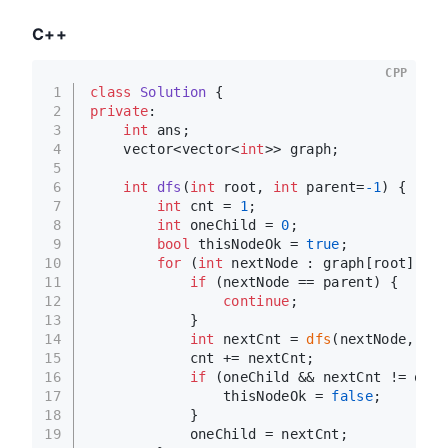
C++
CPP
1
class
Solution
 {
2
private
:
3
int
 ans;
4
    vector<vector<
int
>> graph;
5
6
int
dfs
(
int
 root, 
int
 parent=
-1
)
{
7
int
 cnt = 
1
;
8
int
 oneChild = 
0
;
9
bool
 thisNodeOk = 
true
;
10
for
 (
int
 nextNode : graph[root]) {
11
if
 (nextNode == parent) {
12
continue
;
13
            }
14
int
 nextCnt = 
dfs
(nextNode, roo
15
            cnt += nextCnt;
16
if
 (oneChild && nextCnt != oneC
17
                thisNodeOk = 
false
;
18
            }
19
            oneChild = nextCnt;