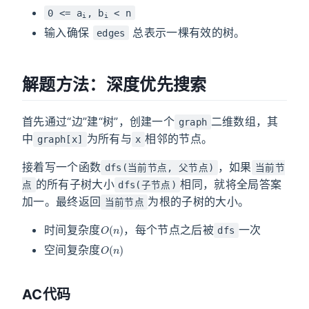
0 <= a
, b
< n
i
i
输入确保
总表示一棵有效的树。
edges
解题方法：深度优先搜索
首先通过“边”建“树”，创建一个
二维数组，其
graph
中
为所有与
相邻的节点。
graph[x]
x
接着写一个函数
，如果
dfs(当前节点, 父节点)
当前节
的所有子树大小
相同，就将全局答案
点
dfs(子节点)
加一。最终返回
为根的子树的大小。
当前节点
O
(
n
)
时间复杂度
，每个节点之后被
一次
dfs
O
(
n
)
空间复杂度
AC代码