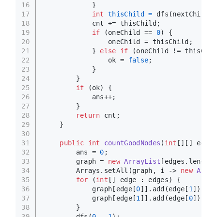
16
            }
17
int
thisChild
=
 dfs(nextChilld,
18
            cnt += thisChild;
19
if
 (oneChild == 
0
) {
20
                oneChild = thisChild;
21
            } 
else
if
 (oneChild != thisChil
22
                ok = 
false
;
23
            }
24
        }
25
if
 (ok) {
26
            ans++;
27
        }
28
return
 cnt;
29
    }
30
31
public
int
countGoodNodes
(
int
[][] edges
32
        ans = 
0
;
33
        graph = 
new
ArrayList
[edges.length 
34
        Arrays.setAll(graph, i -> 
new
Array
35
for
 (
int
[] edge : edges) {
36
            graph[edge[
0
]].add(edge[
1
]);
37
            graph[edge[
1
]].add(edge[
0
]);
38
        }
39
        dfs(
0
, -
1
);