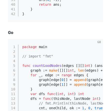
40
return
 ans;
41
    }
42
}
Go
GO
1
package
 main
2
3
// import "fmt"
4
5
func
countGoodNodes
(edges [][]
int
)
 (ans 
int
6
    graph := 
make
([][]
int
, 
len
(edges) + 
1
)
7
for
 _, edge := 
range
 edges {
8
        graph[edge[
0
]] = 
append
(graph[edge[
9
        graph[edge[
1
]] = 
append
(graph[edge[
10
    }
11
var
 dfs 
func
(
int
, 
int
)
int
12
    dfs = 
func
(thisNode, lastNode 
int
)
int
 
13
// fmt.Println(thisNode, lastNode)
14
        cnt, oneChild, ok := 
1
, 
0
, 
true