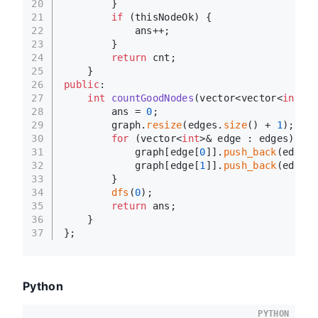
20
        }
21
if
 (thisNodeOk) {
22
            ans++;
23
        }
24
return
 cnt;
25
    }
26
public
:
27
int
countGoodNodes
(vector<vector<
int
>>&
28
        ans = 
0
;
29
        graph.
resize
(edges.
size
() + 
1
);
30
for
 (vector<
int
>& edge : edges) {
31
            graph[edge[
0
]].
push_back
(edge[
1
32
            graph[edge[
1
]].
push_back
(edge[
0
33
        }
34
dfs
(
0
);
35
return
 ans;
36
    }
37
};
Python
PYTHON