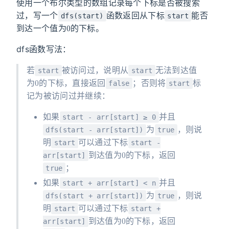
使用一个布尔类型的数组记录每个下标是否被搜索
过，写一个
函数返回从下标
能否
dfs(start)
start
0
到达一个值为
的下标。
dfs函数写法：
若
被访问过，说明从
无法到达值
start
start
0
为
的下标，直接返回
；否则将
标
false
start
记为被访问过并继续：
如果
并且
start - arr[start] ≥ 0
为
，则说
dfs(start - arr[start])
true
明
可以通过下标
start
start -
0
到达值为
的下标，返回
arr[start]
；
true
如果
并且
start + arr[start] < n
为
，则说
dfs(start + arr[start])
true
明
可以通过下标
start
start +
0
到达值为
的下标，返回
arr[start]