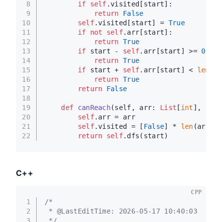
8
if
self
.visited[start]:
9
return
False
10
self
.visited[start] = 
True
11
if
not
self
.arr[start]:
12
return
True
13
if
 start - 
self
.arr[start] >= 
0
and
14
return
True
15
if
 start + 
self
.arr[start] < 
len
(
se
16
return
True
17
return
False
18
19
def
canReach
(
self, arr: 
List
[
int
], star
20
self
.arr = arr
21
self
.visited = [
False
] * 
len
(arr)
22
return
self
.dfs(start)
C++
CPP
1
/*
2
 * @LastEditTime: 2026-05-17 10:40:03
3
 */