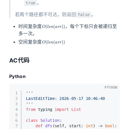
。
true
若两个路径都不可达，则返回
。
false
O
(
l
e
n
(
a
r
r
)
)
时间复杂度
，每个下标只会被递归至
多一次。
O
(
l
e
n
(
a
r
r
)
)
空间复杂度
AC代码
Python
PYTHON
1
'''
2
LastEditTime: 2026-05-17 10:46:40
3
'''
4
from
 typing 
import
List
5
6
class
Solution
:
7
def
dfs
(
self, start: 
int
) -> 
bool
: