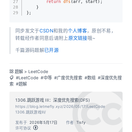
27
return
dfs
(arr, start);
28
    }
29
};
同步发文于
CSDN
和我的
个人博客
，原创不易，
转载经作者同意后请附上
原文链接
哦~
千篇源码题解
已开源
题解
>
LeetCode
#LeetCode
#中等
#广度优先搜索
#数组
#深度优先搜
索
#题解
1306.跳跃游戏 III：深度优先搜索(DFS)
https://blog.letmefly.xyz/2026/05/17/LeetCode
1306.跳跃游戏III/
发布于
2026年5月17日
作者
Tisfy
许可协议