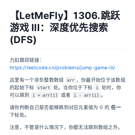
【LetMeFly】1306.跳跃
游戏 III：深度优先搜索
(DFS)
力扣题目链接：
https://leetcode.cn/problems/jump-game-iii/
这里有一个非负整数数组
，你最开始位于该数组
arr
的起始下标
处。当你位于下标
处时，你
start
i
可以跳到
或者
。
i + arr[i]
i - arr[i]
请你判断自己是否能够跳到对应元素值为 0 的
任一
下标处。
注意，不管是什么情况下，你都无法跳到数组之外。