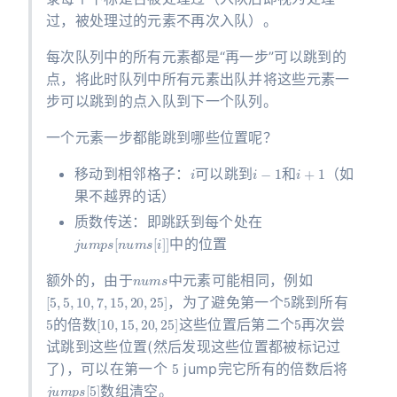
过，被处理过的元素不再次入队）。
每次队列中的所有元素都是“再一步”可以跳到的
点，将此时队列中所有元素出队并将这些元素一
步可以跳到的点入队到下一个队列。
一个元素一步都能跳到哪些位置呢？
i
i
−
1
i
+
1
移动到相邻格子：
可以跳到
和
（如
果不越界的话）
质数传送：即跳跃到每个处在
j
u
m
p
s
[
n
u
m
s
[
i
]
]
中的位置
n
u
m
s
额外的，由于
中元素可能相同，例如
[
5
,
5
,
10
,
7
,
15
,
20
,
25
]
5
，为了避免第一个
跳到所有
5
[
10
,
15
,
20
,
25
]
5
的倍数
这些位置后第二个
再次尝
试跳到这些位置(然后发现这些位置都被标记过
5
了)，可以在第一个
jump完它所有的倍数后将
j
u
m
p
s
[
5
]
数组清空。