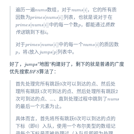
n
u
m
s
n
u
m
s
[
i
]
遍历一遍
数组，对于
，它的所有质
p
r
i
m
e
s
[
n
u
m
s
[
i
]
]
因数为
列表，也就是说对于在
p
r
i
m
e
s
[
n
u
m
s
[
i
]
]
p
中的每一个数
，都能通过
质数
i
传送
跳到下标
。
p
r
i
m
e
s
[
n
u
m
s
[
i
]
]
n
u
m
s
[
i
]
对于
中的每一个
的质因数
p
i
j
u
m
p
s
[
p
]
，将
放入
列表中。
j
u
m
p
s
好了，
“地图”构建好了，剩下的就是普通的广度
B
F
S
优先搜索
算法了：
0
首先处理完所有跳跃
次可以到达的点、然后处
1
2
理所有跳跃
次可到达的点、然后处理所有跳跃
n
u
m
s
次可到达的点、…、直到处理过程中跳到了
的最后一个元素为止。
0
具体而言，首先将所有跳跃
次可以到达的点的
0
下标（即
）入队，使用一个布尔类型的数组记
录每个下标是否被处理过（入队后即视为处理