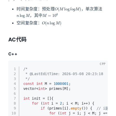
O
(
M
log
l
o
g
M
)
时间复杂度：预处理
，单次算法
n
log
M
M
=
10
6
，其中
O
(
n
log
M
)
空间复杂度：
AC代码
C++
CPP
1
/*
2
 * @LastEditTime: 2026-05-08 20:23:18
3
 */
4
const
int
 M = 
1000001
;
5
vector<
int
> primes[M];
6
7
int
 init = []{
8
for
 (
int
 i = 
2
; i < M; i++) {
9
if
 (primes[i].
empty
()) {  
// i是质
10
for
 (
int
 j = i; j < M; j += i) 