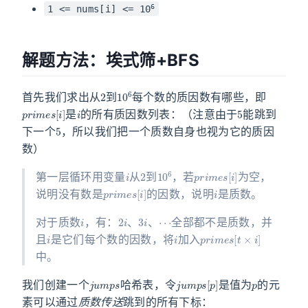
6
1 <= nums[i] <= 10
解题方法：埃式筛+BFS
2
10
6
首先我们求出从
到
每个数的质因数有哪些，即
p
r
i
m
e
s
[
i
]
i
5
是
的所有质因数列表：（注意由于
能跳到
5
下一个
，所以我们把一个质数自身也视为它的质因
数）
i
2
10
6
p
r
i
m
e
s
[
i
]
第一层循环用变量
从
到
，若
为空，
p
r
i
m
e
s
[
i
]
i
说明没有数是
的因数，说明
是质数。
i
2
i
3
i
⋯
对于质数
，有：
、
、
全部都不是质数，并
i
i
p
r
i
m
e
s
[
t
×
i
]
且
是它们每个数的因数，将
加入
中。
j
u
m
p
s
j
u
m
p
s
[
p
]
p
我们创建一个
哈希表，令
是值为
的元
素可以通过
质数传送
跳到的所有下标：