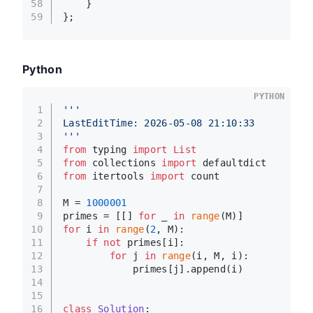
58
    }
59
};
Python
PYTHON
1
'''
2
LastEditTime: 2026-05-08 21:10:33
3
'''
4
from
 typing 
import
List
5
from
 collections 
import
 defaultdict
6
from
 itertools 
import
 count
7
8
M = 
1000001
9
primes = [[] 
for
 _ 
in
range
(M)]
10
for
 i 
in
range
(
2
, M):
11
if
not
 primes[i]:
12
for
 j 
in
range
(i, M, i):
13
            primes[j].append(i)
14
15
16
class
Solution
: