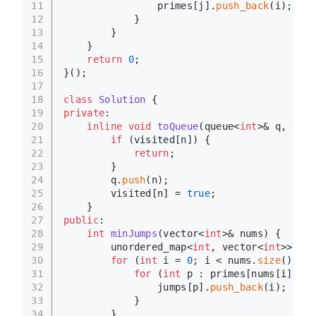
11
                primes[j].
push_back
(i);  
/
12
            }
13
        }
14
    }
15
return
0
;
16
}();
17
18
class
Solution
 {
19
private
:
20
inline
void
toQueue
(queue<
int
>& q, vect
21
if
 (visited[n]) {
22
return
;
23
        }
24
        q.
push
(n);
25
        visited[n] = 
true
;
26
    }
27
public
:
28
int
minJumps
(vector<
int
>& nums)
{
29
        unordered_map<
int
, vector<
int
>> jum
30
for
 (
int
 i = 
0
; i < nums.
size
(); i+
31
for
 (
int
 p : primes[nums[i]]) {
32
                jumps[p].
push_back
(i);
33
            }
34
        }