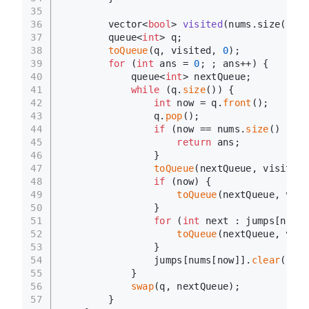
35
36
vector<
bool
> 
visited
(nums.size())
;
37
        queue<
int
> q;
38
toQueue
(q, visited, 
0
);
39
for
 (
int
 ans = 
0
; ; ans++) {
40
            queue<
int
> nextQueue;
41
while
 (q.
size
()) {
42
int
 now = q.
front
();
43
                q.
pop
();
44
if
 (now == nums.
size
() - 
1
)
45
return
 ans;
46
                }
47
toQueue
(nextQueue, visited,
48
if
 (now) {
49
toQueue
(nextQueue, visi
50
                }
51
for
 (
int
 next : jumps[nums[
52
toQueue
(nextQueue, visi
53
                }
54
                jumps[nums[now]].
clear
();  
55
            }
56
swap
(q, nextQueue);
57
        }