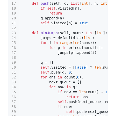
17
def
push
(
self, q: 
List
[
int
], n: 
int
):
18
if
self
.visited[n]:
19
return
20
        q.append(n)
21
self
.visited[n] = 
True
22
23
def
minJumps
(
self, nums: 
List
[
int
]
) -> 
24
        jumps = defaultdict(
list
)
25
for
 i 
in
range
(
len
(nums)):
26
for
 p 
in
 primes[nums[i]]:
27
                jumps[p].append(i)
28
29
        q = []
30
self
.visited = [
False
] * 
len
(nums)
31
self
.push(q, 
0
)
32
for
 ans 
in
 count(
0
):
33
            next_queue = []
34
for
 now 
in
 q:
35
if
 now == 
len
(nums) - 
1
:
36
return
 ans
37
self
.push(next_queue, now +
38
if
 now:
39
self
.push(next_queue, n