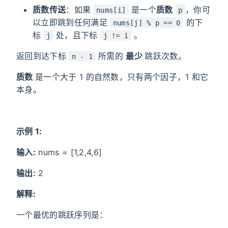
质数传送
：如果
是一个
质数
，你可
nums[i]
p
以立即跳到任何满足
的下
nums[j] % p == 0
标
处，且下标
。
j
j != i
返回到达下标
所需的
最少
跳跃次数。
n - 1
质数
是一个大于 1 的自然数，只有两个因子，1 和它
本身。
示例 1:
输入:
nums = [1,2,4,6]
输出:
2
解释:
一个最优的跳跃序列是：