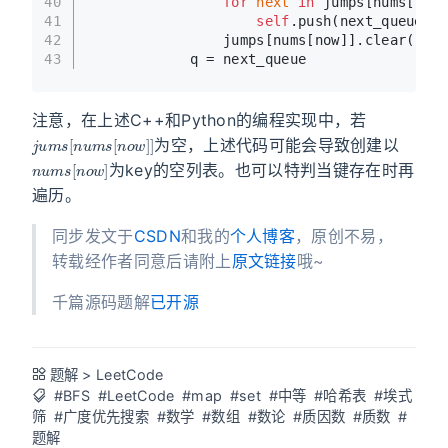
40
for
next
in
 jumps[nums[now]
41
self
.push(next_queue, 
n
42
                jumps[nums[now]].clear()
43
            q = next_queue
注意，在上述C++和Python的编程实现中，若
j
u
m
s
[
n
u
m
s
[
n
o
w
]
]
为空，上述代码可能会导致创建以
n
u
m
s
[
n
o
w
]
为key的空列表。也可以特判当键存在时再
遍历。
同步发文于
CSDN
和我的
个人博客
，原创不易，
转载经作者同意后请附上
原文链接
哦~
千篇源码题解
已开源
题解
>
LeetCode
#BFS
#LeetCode
#map
#set
#中等
#哈希表
#埃式
筛
#广度优先搜索
#数学
#数组
#数论
#质因数
#质数
#
题解