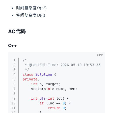
O
(
n
2
)
时间复杂度
O
(
n
)
空间复杂度
AC代码
C++
CPP
1
/*
2
 * @LastEditTime: 2026-05-10 19:53:35
3
 */
4
class
Solution
 {
5
private
:
6
int
 n, target;
7
    vector<
int
> nums, mem;
8
9
int
dfs
(
int
 loc)
{
10
if
 (loc == 
0
) {
11
return
0
;
12
        }