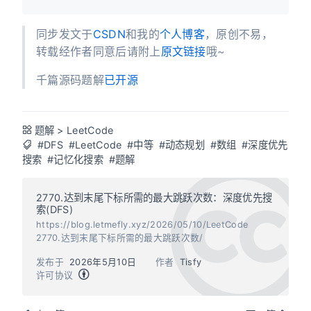
同步发文于
CSDN
和我的
个人博客
，原创不易，
转载经作者同意后请附上
原文链接
哦~
千篇源码题解
已开源
题解
>
LeetCode
#DFS
#LeetCode
#中等
#动态规划
#数组
#深度优先
搜索
#记忆化搜索
#题解
2770.达到末尾下标所需的最大跳跃次数：深度优先搜
索(DFS)
https://blog.letmefly.xyz/2026/05/10/LeetCode
2770.达到末尾下标所需的最大跳跃次数/
发布于
2026年5月10日
作者
Tisfy
许可协议