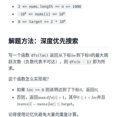
2 <= nums.length == n <= 1000
9
9
-10
<= nums[i] <= 10
9
0 <= target <= 2 * 10
解题方法：深度优先搜索
l
o
c
0
写一个函数
返回从下标
到下标
的最大跳
dfs(loc)
跃次数（负数代表不可达），则
即为所
dfs(n - 1)
求。
这个函数怎么实现呢？
0
0
如果
则说明达到了下标
，返回
；
loc == 0
max
d
f
s
(
i
)
+
1
0
≤
i
<
l
o
c
否则，返回
，其中
并且
|
≤
n
t
u
a
m
r
g
s
e
[
t
i
]
−
n
u
m
s
[
l
o
c
]
|
。
记得使用记忆化避免大量的重复计算。