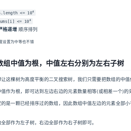
4
s.length <= 10
4
ums[i] <= 10
严格递增
顺序排列
度设置为中等也不错
数组中值为根，中值左右分别为左右子树
想让这棵树为高度平衡的二叉搜索树，我们只需要把数组的中值
中值作为根，即可达到左边右边的元素数量相等(或相差一个)的
定的是一颗已经排序过的数组，因此数组中值左边的元素全部小
。
边全部作为左子树，右边全部作为右子树即可。