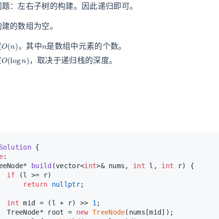
问题：左右子树的构建。因此递归即可。
构建的数组为空。
O
(
n
)
n
度
，其中
是数组中元素的个数。
O
(
log
n
)
度
，取决于递归栈的深度。
Solution
 {
e
:
eeNode* 
build
(vector<
int
>& nums, 
int
 l, 
int
 r)
{
if
 (l >= r)
return
nullptr
;
int
 mid = (l + r) >> 
1
;
  TreeNode* root = 
new
TreeNode
(nums[mid]);