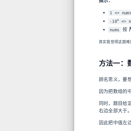
提示：
1 <= num
4
-10
<= n
按
nums
其实我觉得这题难
方法一：
顾名思义，要
因为把数组的
同时，题目给
右边全部大于
因此把中值左