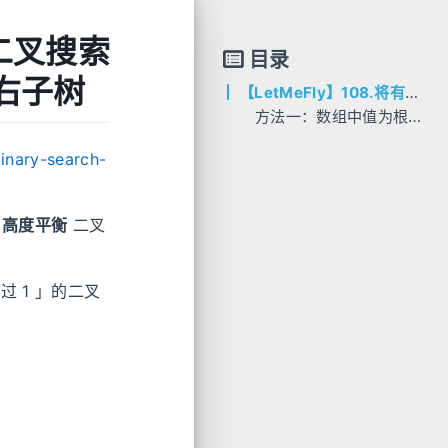
为二叉搜索
目录
右子树
【LetMeFly】108.将有序数组转换为二叉搜索树 - 数组中值为根，中值左右分别为左右子树
方法一：数组中值为根，中值左右分别为左右子树
AC代码
inary-search-
C++
棵
高度平衡
二叉
 1 」的二叉