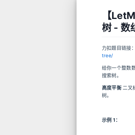
【Let
树 -
力扣题目链接
tree/
给你一个整数
搜索树。
高度平衡
二叉
树。
示例 1：