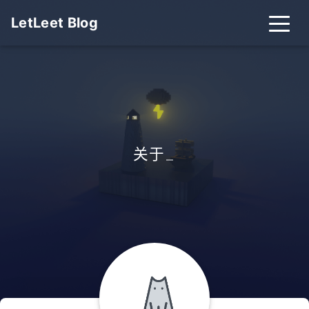
LetLeet Blog
关于
_