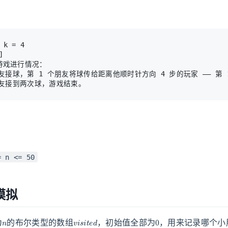
游戏进行情况：

朋友接球，第 
1
 个朋友将球传给距离他顺时针方向 4 步的玩家 —— 第 1
朋友接到两次球，游戏结束。
= n <= 50
模拟
n
v
i
s
i
t
e
d
0
为
的布尔类型的数组
，初始值全部为
，用来记录哪个小