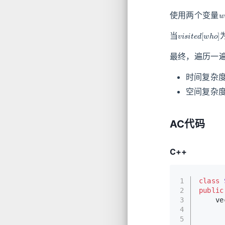
使用两个变量
v
i
s
i
t
e
d
[
w
h
o
当
最终，遍历一
时间复杂
空间复杂
AC代码
C++
1
class
2
public
3
ve
4
5