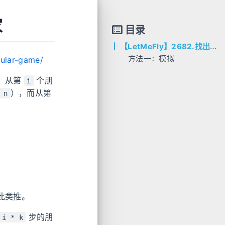
家
目录
【LetMeFly】2682.找出转圈游戏输家
方法一：模拟
cular-game/
AC代码
。从第
个朋
i
C++
），而从第
 n
Python
此类推。
步的朋
i * k