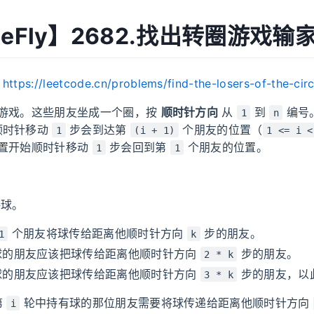
MeFly】2682.找出转圈游戏输
：
https://leetcode.cn/problems/find-the-losers-of-the-cir
游戏。这些朋友坐成一个圈，按
顺时针方向
从
到
编号
1
n
顺时针移动
步会到达第
个朋友的位置（
1
(i + 1)
1 <= i <
置开始顺时针移动
步会回到第
个朋友的位置。
1
1
：
球。
个朋友将球传给距离他顺时针方向
步的朋友。
1
k
球的朋友应该把球传给距离他顺时针方向
步的朋友。
2 * k
球的朋友应该把球传给距离他顺时针方向
步的朋友，以
3 * k
第
轮中持有球的那位朋友需要将球传递给距离他顺时针方向
i