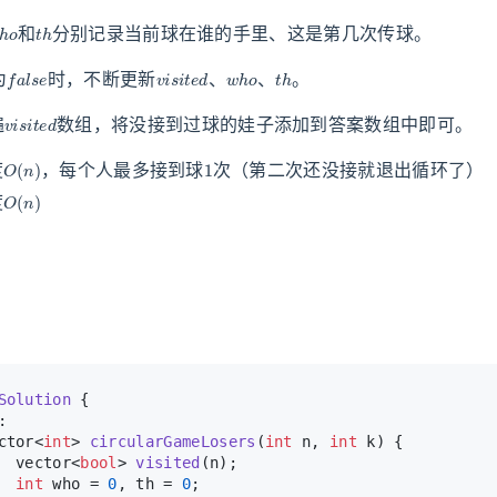
w
h
o
t
h
和
分别记录当前球在谁的手里、这是第几次传球。
]
f
a
l
s
e
v
i
s
i
t
e
d
w
h
o
t
h
为
时，不断更新
、
、
。
v
i
s
i
t
e
d
遍
数组，将没接到过球的娃子添加到答案数组中即可。
O
(
n
)
1
度
，每个人最多接到球
次（第二次还没接就退出循环了）
O
(
n
)
度
Solution
 {
:
ctor<
int
> 
circularGameLosers
(
int
 n, 
int
 k)
{
vector<
bool
> 
visited
(n)
;
int
 who = 
0
, th = 
0
;