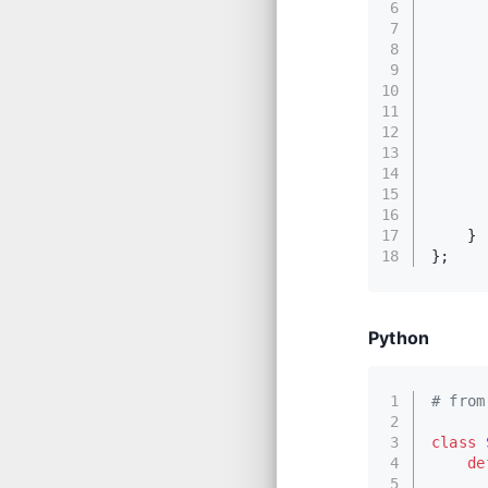
6
7
      
8
      
9
      
10
      
11
12
13
      
14
      
15
      
16
17
    }
18
};
Python
1
# from
2
3
class
4
de
5
      