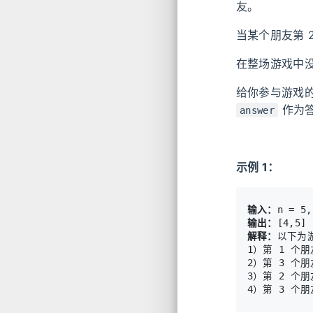
友。
当某个朋友第 
在整场游戏中
给你参与游戏
作为
answer
示例 1：
输入：
输出：
解释：
以下为
1）第 1 个
2）第 3 个
3）第 2 个