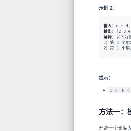
示例 2：
输入：
输出：
解释：
以下为
1）第 1 个
2）第 1 个
提示：
1 <= k <
方法一：
开辟一个长度