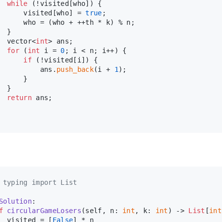
while
 (!visited[who]) {
      visited[who] = 
true
;
      who = (who + ++th * k) % n;
  }
  vector<
int
> ans;
for
 (
int
 i = 
0
; i < n; i++) {
if
 (!visited[i]) {
          ans.
push_back
(i + 
1
);
      }
  }
return
 ans;
 typing import List
Solution
:
f
circularGameLosers
(
self, n: 
int
, k: 
int
) -> 
List
[
int
  visited = [
False
] * n