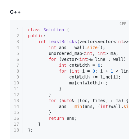
C++
CPP
1
class
Solution
 {
2
public
:
3
int
leastBricks
(vector<vector<
int
>>& wa
4
int
 ans = wall.
size
();
5
        unordered_map<
int
, 
int
> ma;
6
for
 (vector<
int
>& line : wall) {
7
int
 cntWidth = 
0
;
8
for
 (
int
 i = 
0
; i + 
1
 < line.
si
9
                cntWidth += line[i];
10
                ma[cntWidth]++;
11
            }
12
        }
13
for
 (
auto
& [loc, times] : ma) {
14
            ans = 
min
(ans, (
int
)wall.
size
()
15
        }
16
return
 ans;
17
    }
18
};