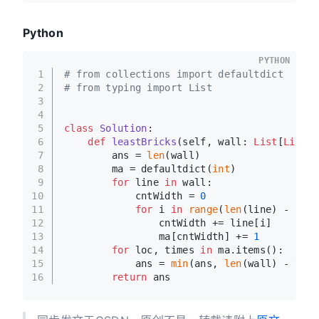
Python
PYTHON
1
# from collections import defaultdict
2
# from typing import List
3
4
5
class
Solution
:
6
def
leastBricks
(
self, wall: 
List
[
List
[
i
7
        ans = 
len
(wall)
8
        ma = defaultdict(
int
)
9
for
 line 
in
 wall:
10
            cntWidth = 
0
11
for
 i 
in
range
(
len
(line) - 
1
):
12
                cntWidth += line[i]
13
                ma[cntWidth] += 
1
14
for
 loc, times 
in
 ma.items():
15
            ans = 
min
(ans, 
len
(wall) - time
16
return
 ans