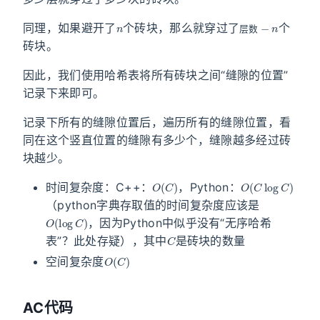
n
层
数
−
n
同理，如果避开了
个砖块，那么就穿过了
个
层
数
砖块。
因此，我们使用哈希表将所有砖块之间“缝隙的位置”
记录下来即可。
记录下所有的缝隙位置后，遍历所有的缝隙位置，看
同在这个竖直位置的缝隙有多少个，缝隙越多经过砖
块越少。
O
(
C
)
O
(
C
log
C
)
时间复杂度：C++：
，Python：
（python字典存取值的时间复杂度应该是
O
(
log
C
)
，因为Python中似乎没有“无序哈希
C
表”？此处存疑），其中
是砖块的数量
O
(
C
)
空间复杂度
AC代码