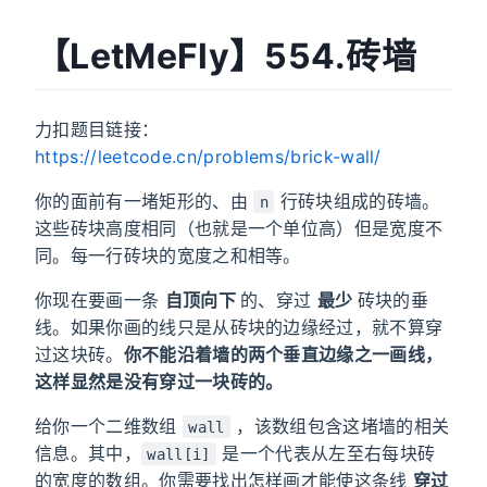
【LetMeFly】554.砖墙
力扣题目链接：
https://leetcode.cn/problems/brick-wall/
你的面前有一堵矩形的、由
行砖块组成的砖墙。
n
这些砖块高度相同（也就是一个单位高）但是宽度不
同。每一行砖块的宽度之和相等。
你现在要画一条
自顶向下
的、穿过
最少
砖块的垂
线。如果你画的线只是从砖块的边缘经过，就不算穿
过这块砖。
你不能沿着墙的两个垂直边缘之一画线，
这样显然是没有穿过一块砖的。
给你一个二维数组
，该数组包含这堵墙的相关
wall
信息。其中，
是一个代表从左至右每块砖
wall[i]
的宽度的数组。你需要找出怎样画才能使这条线
穿过