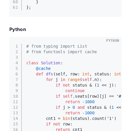
60
    }
61
};
Python
PYTHON
1
# from typing import List
2
# from functools import cache
3
4
class
Solution
:
5
    @cache
6
def
dfs
(
self, row: 
int
, status: 
int
) ->
7
for
 j 
in
range
(
self
.n):
8
if
not
 status & (
1
 << j):
9
continue
10
if
self
.seats[row][j] == 
'#'
:  
11
return
 -
1000
12
if
 j > 
0
and
 status & (
1
 << (j 
13
return
 -
1000
14
        cnt1 = 
bin
(status).count(
'1'
)
15
if
not
 row:
16
return
 cnt1