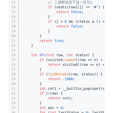
13
// 二进制状态下这一位为1
14
if
 (seats[row][j] == 
'#'
) {
15
return
false
;
16
            }
17
if
 (j > 
0
 && (status & (
1
 << (j
18
return
false
;
19
            }
20
        }
21
return
true
;
22
    }
23
24
int
dfs
(
int
 row, 
int
 status)
{
25
if
 (visited.
count
((row << n) + stat
26
return
 visited[(row << n) + sta
27
        }
28
if
 (!
isOkState
(row, status)) {
29
return
-1000
;
30
        }
31
int
 cnt1 = __builtin_popcount(statu
32
if
 (!row) {
33
return
 cnt1;
34
        }
35
int
 ans = 
0
;
36
for
 (
int
 lastStatus = 
0
; lastStatus