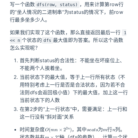
写一个函数
，用来计算第row行
dfs(row, status)
的“坐人情况的二进制串”为status的情况下，前row
行最多坐多少人。
如果我们实现了这个函数，那么直接返回最后一行
1
个状态的
最大值即为答案。所以这个函数
<< n
dfs
怎么实现呢？
首先判断status的合法性：不能坐在坏座位上、
不能两个人挨着坐。
当前状态下的最大值，等于上一行所有状态（不
用特别考虑上一行是否是合法状态，因为若不合
法则dfs会返回极小值）下的最大值，加上这一行
当前状态下的人数
在第2步的“上一行状态”中，需要满足：上一行和
这一行没有“斜对面”关系
O
(
m
n
×
2
2
n
)
s
e
a
t
s
m
n
时间复杂度
，其中
为
行
列。
m
×
2
n
状态数共有
种（dfs的参数），计算一个状