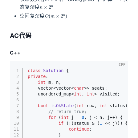
n
×
2
n
态复杂度
O
(
m
×
2
n
)
空间复杂度
AC代码
C++
CPP
1
class
Solution
 {
2
private
:
3
int
 m, n;
4
    vector<vector<
char
>> seats;
5
    unordered_map<
int
, 
int
> visited;
6
7
bool
isOkState
(
int
 row, 
int
 status)
{
8
// return true;
9
for
 (
int
 j = 
0
; j < n; j++) {
10
if
 (!(status & (
1
 << j))) {
11
continue
;
12
            }