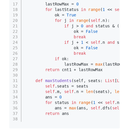
17
        lastRowMax = 
0
18
for
 lastStatus 
in
range
(
1
 << 
self
.n
19
            ok = 
True
20
for
 j 
in
range
(
self
.n):
21
if
 j > 
0
and
 status & (
1
 <<
22
                    ok = 
False
23
break
24
if
 j + 
1
 < 
self
.n 
and
 statu
25
                    ok = 
False
26
break
27
if
 ok:
28
                lastRowMax = 
max
(lastRowMax
29
return
 cnt1 + lastRowMax
30
31
def
maxStudents
(
self, seats: 
List
[
List
[
32
self
.seats = seats
33
self
.m, 
self
.n = 
len
(seats), 
len
(se
34
        ans = 
0
35
for
 status 
in
range
(
1
 << 
self
.n):
36
            ans = 
max
(ans, 
self
.dfs(
self
.m 
37
return
 ans
38