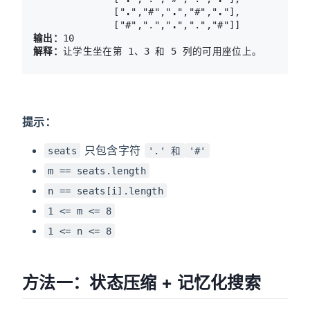
              ["
.
","#","
.
","#","
.
"],

              ["#",".","
.
输出：
解释：
提示：
只包含字符
seats
'.' 和
'#'
m == seats.length
n == seats[i].length
1 <= m <= 8
1 <= n <= 8
方法一：状态压缩 + 记忆化搜索