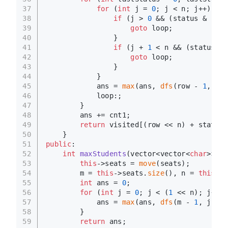
37
for
 (
int
 j = 
0
; j < n; j++) {
38
if
 (j > 
0
 && (status & (
1
 <
39
goto
 loop;
40
                }
41
if
 (j + 
1
 < n && (status & 
42
goto
 loop;
43
                }
44
            }
45
            ans = 
max
(ans, 
dfs
(row - 
1
, las
46
            loop:;
47
        }
48
        ans += cnt1;
49
return
 visited[(row << n) + status]
50
    }
51
public
:
52
int
maxStudents
(vector<vector<
char
>>& s
53
this
->seats = 
move
(seats);
54
        m = 
this
->seats.
size
(), n = 
this
->s
55
int
 ans = 
0
;
56
for
 (
int
 j = 
0
; j < (
1
 << n); j++) 
57
            ans = 
max
(ans, 
dfs
(m - 
1
, j));
58
        }
59
return
 ans;