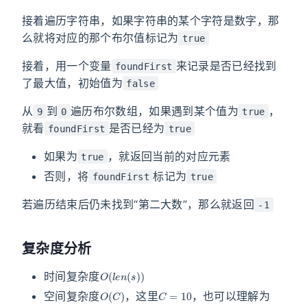
接着遍历字符串，如果字符串的某个字符是数字，那
么就将对应的那个布尔值标记为
true
接着，用一个变量
来记录是否已经找到
foundFirst
了最大值，初始值为
false
从
到
遍历布尔数组，如果遇到某个值为
，
9
0
true
就看
是否已经为
foundFirst
true
如果为
，就返回当前的对应元素
true
否则，将
标记为
foundFirst
true
若遍历结束后仍未找到“第二大数”，那么就返回
-1
复杂度分析
O
(
l
e
n
(
s
)
)
时间复杂度
O
(
C
)
C
=
10
空间复杂度
，这里
，也可以理解为
O
(
1
)