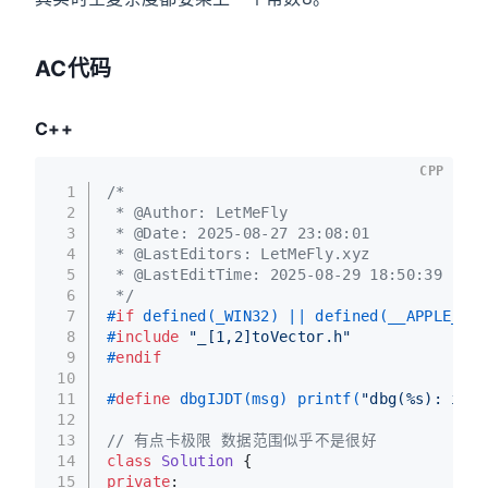
AC代码
C++
CPP
1
/*
2
 * @Author: LetMeFly
3
 * @Date: 2025-08-27 23:08:01
4
 * @LastEditors: LetMeFly.xyz
5
 * @LastEditTime: 2025-08-29 18:50:39
6
 */
7
#
if
 defined(_WIN32) || defined(__APPLE__)
8
#
include
"_[1,2]toVector.h"
9
#
endif
10
11
#
define
 dbgIJDT(msg) printf(
"dbg(%s): i ==
12
13
// 有点卡极限 数据范围似乎不是很好
14
class
Solution
 {
15
private
: