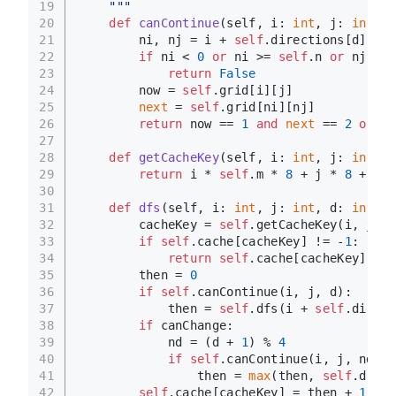
19
    """
20
def
canContinue
(
self, i: 
int
, j: 
int
, d
21
        ni, nj = i + 
self
.directions[d][
0
],
22
if
 ni < 
0
or
 ni >= 
self
.n 
or
 nj < 
0
23
return
False
24
        now = 
self
.grid[i][j]
25
next
 = 
self
.grid[ni][nj]
26
return
 now == 
1
and
next
 == 
2
or
 no
27
28
def
getCacheKey
(
self, i: 
int
, j: 
int
, d
29
return
 i * 
self
.m * 
8
 + j * 
8
 + d *
30
31
def
dfs
(
self, i: 
int
, j: 
int
, d: 
int
, c
32
        cacheKey = 
self
.getCacheKey(i, j, d
33
if
self
.cache[cacheKey] != -
1
:
34
return
self
.cache[cacheKey]
35
        then = 
0
36
if
self
.canContinue(i, j, d):
37
            then = 
self
.dfs(i + 
self
.direct
38
if
 canChange:
39
            nd = (d + 
1
) % 
4
40
if
self
.canContinue(i, j, nd):
41
                then = 
max
(then, 
self
.dfs(i
42
self
.cache[cacheKey] = then + 
1