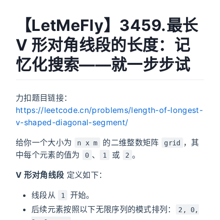
【LetMeFly】3459.最长
V 形对角线段的长度：记
忆化搜索——就一步步试
力扣题目链接：
https://leetcode.cn/problems/length-of-longest-
v-shaped-diagonal-segment/
给你一个大小为
的二维整数矩阵
，其
n x m
grid
中每个元素的值为
、
或
。
0
1
2
V 形对角线段
定义如下：
线段从
开始。
1
后续元素按照以下无限序列的模式排列：
2, 0,