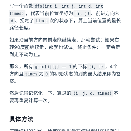
写一个函数
dfs(int i, int j, int d, int
，代表当前位置坐标为
、前进方向为
times)
(i, j)
、拐弯了
次的状态下，算上当前位置的最长
d
times
路径长度。
如果沿当前方向向前走能继续走，那就尝试；如果右
转90度能继续走，那就也试试。终止条件：一定会走
到走不动为止。
那么，所有
的下标
，4个
grid[i][j] == 1
(i, j)
方向且
为
的初始状态的到的最大结果即为答
times
0
案。
然后记得记忆化一下，算过的
不
(i, j, d, times)
要再重复计算一次。
具体方法
实际编码的时候，给定的数据量在使用默认的缓存时