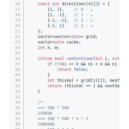
16
const
int
 directions[
4
][
2
] = {
17
        {
1
, 
1
},    
// 0 - ↘️
18
        {
1
, 
-1
},   
// 1 - ↙️
19
        {
-1
, 
-1
},  
// 2 - ↖️
20
        {
-1
, 
1
}    
// 3 - ↗️
21
    };
22
    vector<vector<
int
>> grid;
23
    vector<
int
> cache;
24
int
 n, m;
25
26
inline
bool
canContinue
(
int
 i, 
int
 j, 
27
if
 (!(ni >= 
0
 && ni < n && nj >= 
0
28
return
false
;
29
        }
30
int
 thisVal = grid[i][j], nextVal 
31
return
 (thisVal == 
1
 && nextVal ==
32
    }
33
34
/*
35
    >>> 500 * 500
36
    250000
37
    >>> 500 * 500 * 4 * 2
38
    2000000