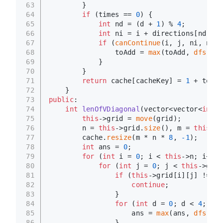
63
        }
64
if
 (times == 
0
) {
65
int
 nd = (d + 
1
) % 
4
;
66
int
 ni = i + directions[nd][
0
]
67
if
 (
canContinue
(i, j, ni, nj))
68
                toAdd = 
max
(toAdd, 
dfs
(ni,
69
            }
70
        }
71
return
 cache[cacheKey] = 
1
 + toAdd
72
    }
73
public
:
74
int
lenOfVDiagonal
(vector<vector<
int
>>
75
this
->grid = 
move
(grid);
76
        n = 
this
->grid.
size
(), m = 
this
->g
77
        cache.
resize
(m * n * 
8
, 
-1
);
78
int
 ans = 
0
;
79
for
 (
int
 i = 
0
; i < 
this
->n; i++) 
80
for
 (
int
 j = 
0
; j < 
this
->grid
81
if
 (
this
->grid[i][j] != 
1
)
82
continue
;
83
                }
84
for
 (
int
 d = 
0
; d < 
4
; d++
85
                    ans = 
max
(ans, 
dfs
(i, 
86
                }