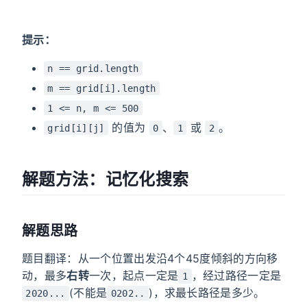
提示：
n == grid.length
m == grid[i].length
1 <= n, m <= 500
的值为
、
或
。
grid[i][j]
0
1
2
解题方法：记忆化搜索
解题思路
题目翻译：从一个位置出发沿4个45度倾斜的方向移
动，最多
右转
一次，起点一定是
，经过路径一定是
1
(不能是
)，求最长路径是多少。
2020...
0202..