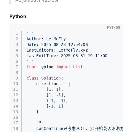
Python
PYTHON
1
'''
2
Author: LetMeFly
3
Date: 2025-08-28 12:54:06
4
LastEditors: LetMeFly.xyz
5
LastEditTime: 2025-08-31 19:11:00
6
'''
7
from
 typing 
import
List
8
9
class
Solution
:
10
    directions = [
11
        [
1
, 
1
],
12
        [
1
, -
1
],
13
        [-
1
, -
1
],
14
        [-
1
, 
1
]
15
    ]
16
17
"""
18
    canContinue只考虑从(i, j)开始能否沿着方向