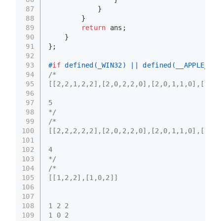
87
            }
88
        }
89
return
 ans;
90
    }
91
};
92
93
#
if
 defined(_WIN32) || defined(__APPLE__)
94
/*
95
[[2,2,1,2,2],[2,0,2,2,0],[2,0,1,1,0],[1,0,
96
97
5
98
*/
99
/*
100
[[2,2,2,2,2],[2,0,2,2,0],[2,0,1,1,0],[1,0,
101
102
4
103
*/
104
/*
105
[[1,2,2],[1,0,2]]
106
107
108
1 2 2
109
1 0 2