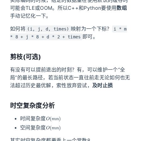
可能会TLE或OOM。所以C++和Python要使用
数组
手动记忆化一下。
如何将
映射为一个下标？
(i, j, d, times)
i * m
即可。
* 8 + j * 8 + d * 2 + times
剪枝(可选)
有没有可以提前退出的时刻？有，可以维护一个“全
局”的最长路径，若当前状态一直往前走无论如何也无
法超过历史最优解，索性放弃尝试，
及时止损
时空复杂度分析
O
(
m
n
)
时间复杂度
O
(
m
n
)
空间复杂度
其实时空复杂度都要乘上一个常数8。