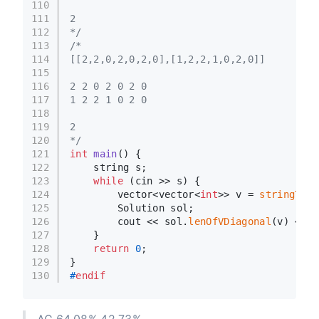
110
111
2
112
*/
113
/*
114
[[2,2,0,2,0,2,0],[1,2,2,1,0,2,0]]
115
116
2 2 0 2 0 2 0
117
1 2 2 1 0 2 0
118
119
2
120
*/
121
int
main
()
{
122
    string s;
123
while
 (cin >> s) {
124
        vector<vector<
int
>> v = 
stringToVe
125
        Solution sol;
126
        cout << sol.
lenOfVDiagonal
(v) << e
127
    }
128
return
0
;
129
}
130
#
endif
AC,64.08%,42.73%