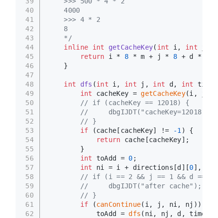
39
    >>> 500 * 4 * 2
40
    4000
41
    >>> 4 * 2
42
    8
43
    */
44
inline
int
getCacheKey
(
int
 i, 
int
 j, 
i
45
return
 i * 
8
 * m + j * 
8
 + d * 
2
 +
46
    }
47
48
int
dfs
(
int
 i, 
int
 j, 
int
 d, 
int
 times
49
int
 cacheKey = 
getCacheKey
(i, j, d
50
// if (cacheKey == 12018) {
51
//     dbgIJDT("cacheKey=12018");
52
// }
53
if
 (cache[cacheKey] != 
-1
) {
54
return
 cache[cacheKey];
55
        }
56
int
 toAdd = 
0
;
57
int
 ni = i + directions[d][
0
], nj 
58
// if (i == 2 && j == 1 && d == 2 
59
//     dbgIJDT("after cache");
60
// }
61
if
 (
canContinue
(i, j, ni, nj)) {
62
            toAdd = 
dfs
(ni, nj, d, times);