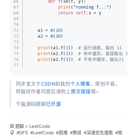
66
def
f
(
self, y
):
67
print
(
"running f..."
)
68
return
self
.x + y
69
70
71
    a1 = A(
10
)
72
    a2 = A(
20
)
73
74
print
(a1.f(
1
))  
# 运行函数，输出 11
75
print
(a1.f(
1
))  
# 命中缓存，直接输出 11
76
print
(a2.f(
1
))  
# 不命中缓存，输出21
77
同步发文于
CSDN
和我的
个人博客
，原创不易，
转载经作者同意后请附上
原文链接
哦~
千篇源码题解
已开源
题解
>
LeetCode
#DFS
#LeetCode
#困难
#数组
#深度优先搜索
#矩