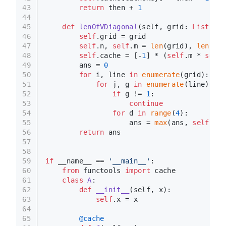
43
return
 then + 
1
44
45
def
lenOfVDiagonal
(
self, grid: 
List
[
Lis
46
self
.grid = grid
47
self
.n, 
self
.m = 
len
(grid), 
len
(gri
48
self
.cache = [-
1
] * (
self
.m * 
self
.
49
        ans = 
0
50
for
 i, line 
in
enumerate
(grid):
51
for
 j, g 
in
enumerate
(line):
52
if
 g != 
1
:
53
continue
54
for
 d 
in
range
(
4
):
55
                    ans = 
max
(ans, 
self
.dfs
56
return
 ans
57
58
59
if
 __name__ == 
'__main__'
:
60
from
 functools 
import
 cache
61
class
A
:
62
def
__init__
(
self, x
):
63
self
.x = x
64
65
        @cache