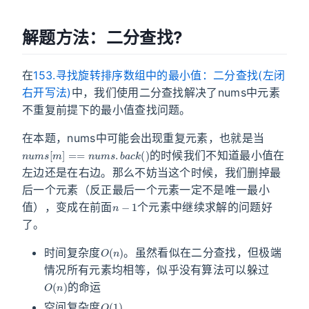
解题方法：二分查找?
在
153.寻找旋转排序数组中的最小值：二分查找(左闭
右开写法)
中，我们使用二分查找解决了nums中元素
不重复前提下的最小值查找问题。
在本题，nums中可能会出现重复元素，也就是当
n
u
m
s
[
m
]
==
n
u
m
s
.
b
a
c
k
(
)
的时候我们不知道最小值在
左边还是在右边。那么不妨当这个时候，我们删掉最
后一个元素（反正最后一个元素一定不是唯一最小
n
−
1
值），变成在前面
个元素中继续求解的问题好
了。
O
(
n
)
时间复杂度
。虽然看似在二分查找，但极端
情况所有元素均相等，似乎没有算法可以躲过
O
(
n
)
的命运
O
(
1
)
空间复杂度