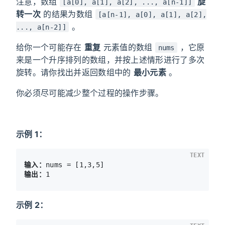
注意，数组
旋
[a[0], a[1], a[2], ..., a[n-1]]
转一次
的结果为数组
[a[n-1], a[0], a[1], a[2],
。
..., a[n-2]]
给你一个可能存在
重复
元素值的数组
，它原
nums
来是一个升序排列的数组，并按上述情形进行了多次
旋转。请你找出并返回数组中的
最小元素
。
你必须尽可能减少整个过程的操作步骤。
示例 1：
TEXT
输入：
输出：
示例 2：