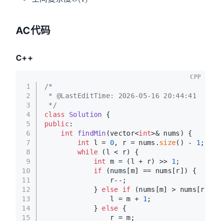
AC代码
C++
CPP
1
/*
2
 * @LastEditTime: 2026-05-16 20:44:41
3
 */
4
class
Solution
 {
5
public
:
6
int
findMin
(vector<
int
>& nums)
{
7
int
 l = 
0
, r = nums.
size
() - 
1
;  
/
8
while
 (l < r) {
9
int
 m = (l + r) >> 
1
;
10
if
 (nums[m] == nums[r]) {
11
                r--;
12
            } 
else
if
 (nums[m] > nums[r]) {
13
                l = m + 
1
;
14
            } 
else
 {
15
                r = m;