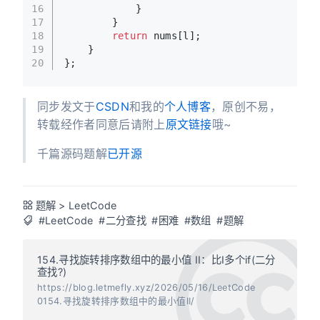
16
            }
17
        }
18
return
 nums[l];
19
    }
20
};
同步发文于
CSDN
和我的
个人博客
，原创不易，
转载经作者同意后请附上
原文链接
哦~
千篇源码题解
已开源
题解
>
LeetCode
#LeetCode
#二分查找
#困难
#数组
#题解
154.寻找旋转排序数组中的最小值 II：比I多个if(二分
查找?)
https://blog.letmefly.xyz/2026/05/16/LeetCode
0154.寻找旋转排序数组中的最小值II/