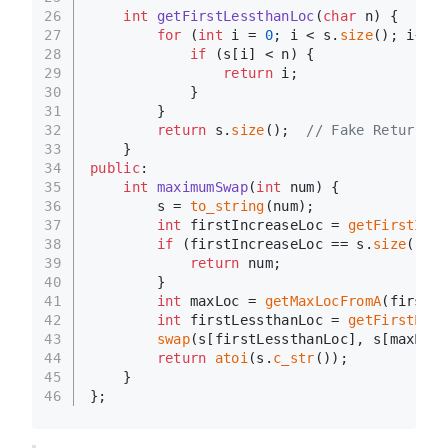
26
int
getFirstLessthanLoc
(
char
 n)
{
27
for
 (
int
 i = 
0
; i < s.
size
(); i++) 
28
if
 (s[i] < n) {
29
return
 i;
30
            }
31
        }
32
return
 s.
size
();  
// Fake Return
33
    }
34
public
:
35
int
maximumSwap
(
int
 num)
{
36
        s = 
to_string
(num);
37
int
 firstIncreaseLoc = 
getFirstIncr
38
if
 (firstIncreaseLoc == s.
size
()) {
39
return
 num;
40
        }
41
int
 maxLoc = 
getMaxLocFromA
(firstIn
42
int
 firstLessthanLoc = 
getFirstLess
43
swap
(s[firstLessthanLoc], s[maxLoc]
44
return
atoi
(s.
c_str
());
45
    }
46
};