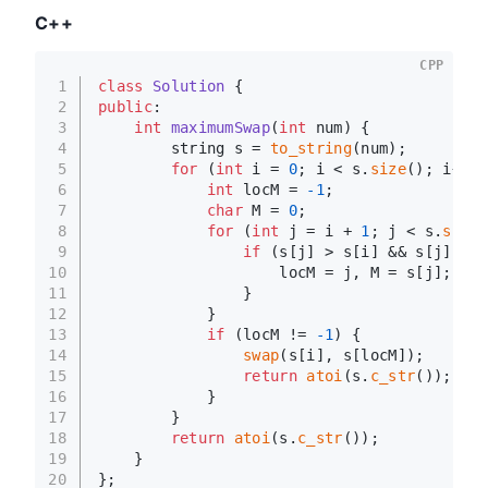
C++
CPP
1
class
Solution
 {
2
public
:
3
int
maximumSwap
(
int
 num)
{
4
        string s = 
to_string
(num);
5
for
 (
int
 i = 
0
; i < s.
size
(); i++) 
6
int
 locM = 
-1
;
7
char
 M = 
0
;
8
for
 (
int
 j = i + 
1
; j < s.
size
(
9
if
 (s[j] > s[i] && s[j] >= 
10
                    locM = j, M = s[j];
11
                }
12
            }
13
if
 (locM != 
-1
) {
14
swap
(s[i], s[locM]);
15
return
atoi
(s.
c_str
());
16
            }
17
        }
18
return
atoi
(s.
c_str
());
19
    }
20
};