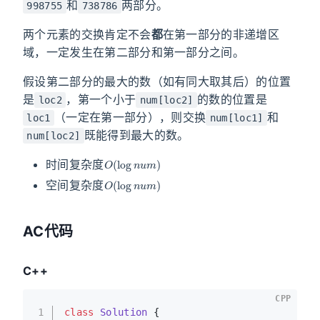
和
两部分。
998755
738786
两个元素的交换肯定不会
都
在第一部分的非递增区
域，一定发生在第二部分和第一部分之间。
假设第二部分的最大的数（如有同大取其后）的位置
是
，第一个小于
的数的位置是
loc2
num[loc2]
（一定在第一部分），则交换
和
loc1
num[loc1]
既能得到最大的数。
num[loc2]
O
(
log
n
u
m
)
时间复杂度
O
(
log
n
u
m
)
空间复杂度
AC代码
C++
CPP
1
class
Solution
 {