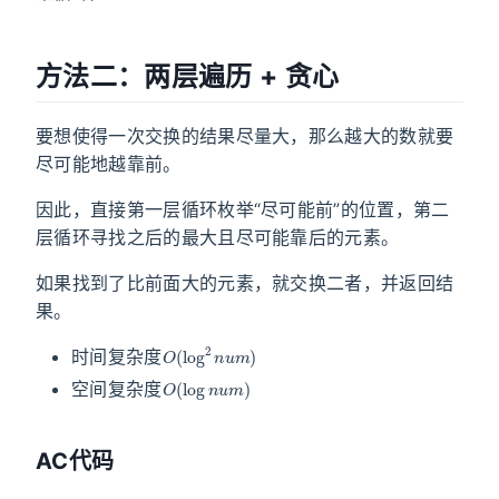
方法二：两层遍历 + 贪心
要想使得一次交换的结果尽量大，那么越大的数就要
尽可能地越靠前。
因此，直接第一层循环枚举“尽可能前”的位置，第二
层循环寻找之后的最大且尽可能靠后的元素。
如果找到了比前面大的元素，就交换二者，并返回结
果。
O
(
log
2
n
u
m
)
时间复杂度
O
(
log
n
u
m
)
空间复杂度
AC代码