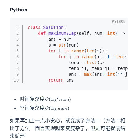
Python
PYTHON
1
class
Solution
:
2
def
maximumSwap
(
self, num: 
int
) -> 
int
:
3
        ans = num
4
        s = 
str
(num)
5
for
 i 
in
range
(
len
(s)):
6
for
 j 
in
range
(i + 
1
, 
len
(s)):
7
                temp = 
list
(s)
8
                temp[i], temp[j] = temp[j],
9
                ans = 
max
(ans, 
int
(
''
.join(
10
return
 ans
O
(
log
2
n
u
m
)
时间复杂度
O
(
log
n
u
m
)
空间复杂度
如果再加上一点小贪心，就变成了方法二（方法二相
比于方法一而言实现起来变复杂了，但是可能提前结
束循环）