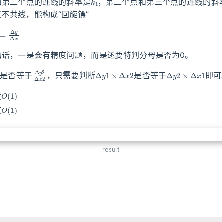
和第二个点的连线的斜率是
，第二个点和第三个点的连线的斜
不共线，能构成“回旋镖”
=
Δ
y
Δ
x
的话，一是会有精度问题，而是还要特判分母是否为0。
Δ
x
1
Δ
y
2
Δ
x
2
Δ
y
1
×
Δ
x
2
Δ
y
2
×
Δ
x
1
是否等于
，只需要判断
是否等于
即可
O
(
1
)
度
O
(
1
)
度
result