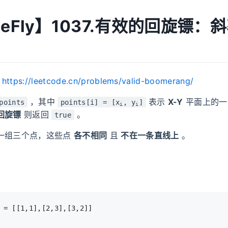
MeFly】1037.有效的回旋镖：斜率
：
https://leetcode.cn/problems/valid-boomerang/
，其中
表示
X-Y
平面上的一
points
points[i] = [x
, y
]
i
i
回旋镖
则返回
。
true
一组三个点，这些点
各不相同
且
不在一条直线上
。