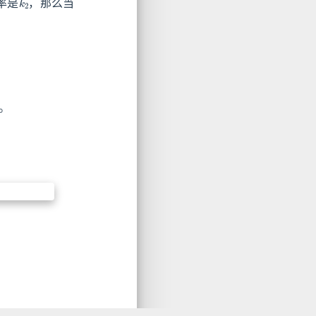
率是
，那么当
。