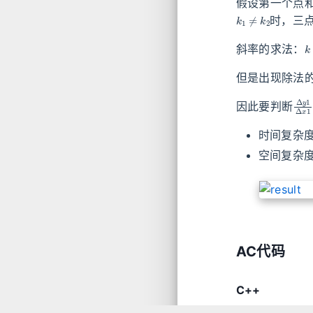
假设第一个点
k
1
≠
k
2
时，三点
k
斜率的求法：
但是出现除法
Δ
y
1
因此要判断
时间复杂
空间复杂
AC代码
C++