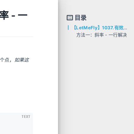
 - 一
目录
【LetMeFly】1037.有效的回旋镖：斜率 - 一行解决
方法一：斜率 - 一行解决
AC代码
C++
个点，
如果这
TEXT