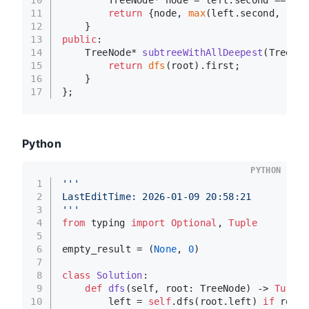
10
        TreeNode* node = left.second == rig
11
return
 {node, 
max
(left.second, righ
12
    }
13
public
:
14
TreeNode* 
subtreeWithAllDeepest
(TreeNod
15
return
dfs
(root).first;
16
    }
17
};
Python
PYTHON
1
'''
2
LastEditTime: 2026-01-09 20:58:21
3
'''
4
from
 typing 
import
Optional
, 
Tuple
5
6
empty_result = (
None
, 
0
)
7
8
class
Solution
:
9
def
dfs
(
self, root: TreeNode
) -> 
Tuple
[
10
        left = 
self
.dfs(root.left) 
if
 root.