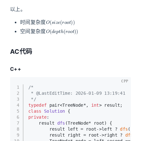
以上。
O
(
s
i
z
e
(
r
o
o
t
)
)
时间复杂度
O
(
d
e
p
t
h
(
r
o
o
t
)
)
空间复杂度
AC代码
C++
CPP
1
/*
2
 * @LastEditTime: 2026-01-09 13:19:41
3
 */
4
typedef
 pair<TreeNode*, 
int
> result;
5
class
Solution
 {
6
private
:
7
result 
dfs
(TreeNode* root)
{
8
        result left = root->left ? 
dfs
(root
9
        result right = root->right ? 
dfs
(ro