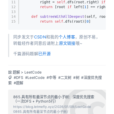
11
        right = 
self
.dfs(root.right) 
if
 roo
12
return
 [root 
if
 left[
1
] == right[
1
]
13
14
def
subtreeWithAllDeepest
(
self, root: T
15
return
self
.dfs(root)[
0
]
同步发文于
CSDN
和我的
个人博客
，原创不易，
转载经作者同意后请附上
原文链接
哦~
千篇源码题解
已开源
题解
>
LeetCode
#DFS
#LeetCode
#中等
#二叉树
#树
#深度优先搜
索
#题解
865.具有所有最深节点的最小子树：深度优先搜索
（一次DFS + Python5行）
https://blog.letmefly.xyz/2026/01/09/LeetCode
0865.具有所有最深节点的最小子树/