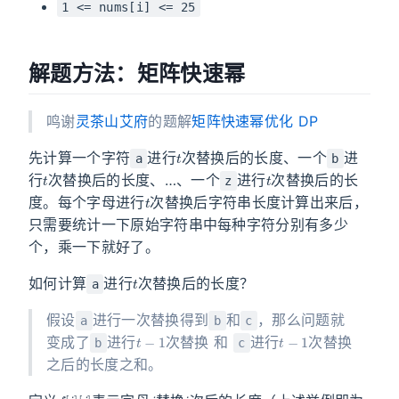
1 <= nums[i] <= 25
解题方法：矩阵快速幂
鸣谢
灵茶山艾府
的题解
矩阵快速幂优化 DP
t
先计算一个字符
进行
次替换后的长度、一个
进
a
b
t
t
行
次替换后的长度、…、一个
进行
次替换后的长
z
t
度。每个字母进行
次替换后字符串长度计算出来后，
只需要统计一下原始字符串中每种字符分别有多少
个，乘一下就好了。
t
如何计算
进行
次替换后的长度？
a
假设
进行一次替换得到
和
，那么问题就
a
b
c
t
−
1
t
−
1
变成了
进行
次替换 和
进行
次替换
b
c
之后的长度之和。
f
[
[
j
]
i
]
j
i