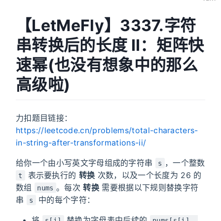
【LetMeFly】3337.字符
串转换后的长度 II：矩阵快
速幂(也没有想象中的那么
高级啦)
力扣题目链接：
https://leetcode.cn/problems/total-characters-
in-string-after-transformations-ii/
给你一个由小写英文字母组成的字符串
，一个整数
s
表示要执行的
转换
次数，以及一个长度为 26 的
t
数组
。每次
转换
需要根据以下规则替换字符
nums
串
中的每个字符：
s
将
替换为字母表中后续的
s[i]
nums[s[i] -