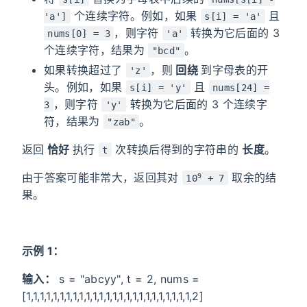
个连续字符。例如，如果
且
'a']
s[i] = 'a'
，则字符
转换为它后面的 3
nums[0] = 3
'a'
个连续字符，结果为
。
"bcd"
如果转换超过了
，则
回绕
到字母表的开
'z'
头。例如，如果
且
s[i] = 'y'
nums[24] =
，则字符
转换为它后面的 3 个连续字
3
'y'
符，结果为
。
"zab"
返回
恰好
执行
次转换后得到的字符串的
长度
。
t
由于答案可能非常大，返回其对
取余的结
9
10
+ 7
果。
示例 1：
输入：
s = "abcyy", t = 2, nums =
[1,1,1,1,1,1,1,1,1,1,1,1,1,1,1,1,1,1,1,1,1,1,1,1,1,2]