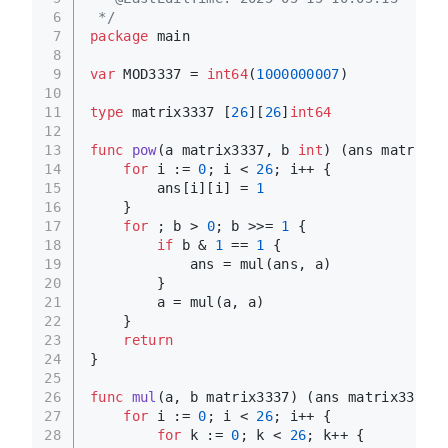
6
 */
7
package
 main
8
9
var
 MOD3337 = 
int64
(
1000000007
)
10
11
type
 matrix3337 [
26
][
26
]
int64
12
13
func
pow
(a matrix3337, b 
int
)
 (ans matrix33
14
for
 i := 
0
; i < 
26
; i++ {
15
        ans[i][i] = 
1
16
    }
17
for
 ; b > 
0
; b >>= 
1
 {
18
if
 b & 
1
 == 
1
 {
19
            ans = mul(ans, a)
20
        }
21
        a = mul(a, a)
22
    }
23
return
24
}
25
26
func
mul
(a, b matrix3337)
 (ans matrix3337) 
27
for
 i := 
0
; i < 
26
; i++ {
28
for
 k := 
0
; k < 
26
; k++ {