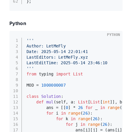
62
};
Python
PYTHON
1
'''
2
Author: LetMeFly
3
Date: 2025-05-14 22:01:41
4
LastEditors: LetMeFly.xyz
5
LastEditTime: 2025-05-14 23:46:10
6
'''
7
from
 typing 
import
List
8
9
MOD = 
1000000007
10
11
class
Solution
:
12
def
mul
(
self, a: 
List
[
List
[
int
]], b: 
Li
13
        ans = [[
0
] * 
26
for
 _ 
in
range
(
26
)]
14
for
 i 
in
range
(
26
):
15
for
 k 
in
range
(
26
):
16
for
 j 
in
range
(
26
):
17
                    ans[i][j] = (ans[i][j] 