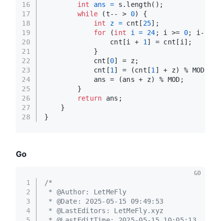
16
int
ans
=
 s.length();
17
while
 (t-- > 
0
) {
18
int
z
=
 cnt[
25
];
19
for
 (
int
i
=
24
; i >= 
0
; i--) {
20
                cnt[i + 
1
] = cnt[i];
21
            }
22
            cnt[
0
] = z;
23
            cnt[
1
] = (cnt[
1
] + z) % MOD;
24
            ans = (ans + z) % MOD;
25
        }
26
return
 ans;
27
    }
28
}
Go
GO
1
/*
2
 * @Author: LetMeFly
3
 * @Date: 2025-05-15 09:49:53
4
 * @LastEditors: LetMeFly.xyz
5
 * @LastEditTime: 2025-05-15 10:05:13