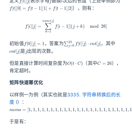
定义
表示字母
替换
次后的长度（上述举例即为
f
[
t
]
[
0
]
=
f
[
t
−
1
]
[
1
]
+
f
[
t
−
1
]
[
2
]
），则有：
f
[
i
]
[
j
]
=
∑
k
=
1
n
u
m
s
[
j
]
f
[
i
−
1
]
[
(
j
+
k
)
mod
26
]
f
[
0
]
[
j
]
=
1
∑
[
j
j
]
=
⋅
c
0
n
25
t
[
j
f
]
[
t
]
初始值
，答案为
，其中
c
n
t
[
j
]
j
是
出现的次数。
O
(
t
⋅
C
)
C
=
26
但是直接计算时间复杂度为
（其中
），
肯定超时。
矩阵快速幂优化
以样例一为例（其实也就是
3335. 字符串转换后的长
度 I
）：
n
u
m
s
=
[
1
,
1
,
1
,
1
,
1
,
1
,
1
,
1
,
1
,
1
,
1
,
1
,
1
,
1
,
1
,
1
,
1
,
1
,
1
,
1
,
1
,
1
,
1
,
1
,
1
,
2
]
于是有：
[
f
3
[
]
i
⋮
]
[
0
f
[
]
i
=
]
[
f
23
[
i
−
[
]
25
1
=
]
[
f
1
]
[
=
]
i
−
f
f
[
[
1
i
i
]
]
−
[
[
24
1
1
]
]
=
[
]
0
f
f
[
]
[
i
+
i
−
]
f
[
1
[
24
]
i
−
[
2
1
]
]
]
=
f
[
f
[
1
[
i
]
]
i
−
[
2
1
]
]
[
=
25
f
[
i
]
−
f
1
[
]
i
]