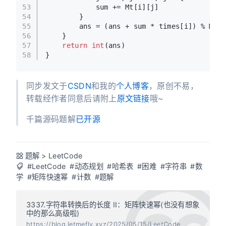
53
            sum += Mt[i][j]
54
        }
55
        ans = (ans + sum * times[i]) % MOD3
56
    }
57
return
int
(ans)
58
}
同步发文于
CSDN
和我的
个人博客
，原创不易，
转载经作者同意后请附上
原文链接
哦~
千篇源码题解
已开源
题解
>
LeetCode
#LeetCode
#动态规划
#哈希表
#困难
#字符串
#数
学
#矩阵快速幂
#计数
#题解
3337.字符串转换后的长度 II：矩阵快速幂(也没有想象
中的那么高级啦)
https://blog.letmefly.xyz/2025/05/15/LeetCode