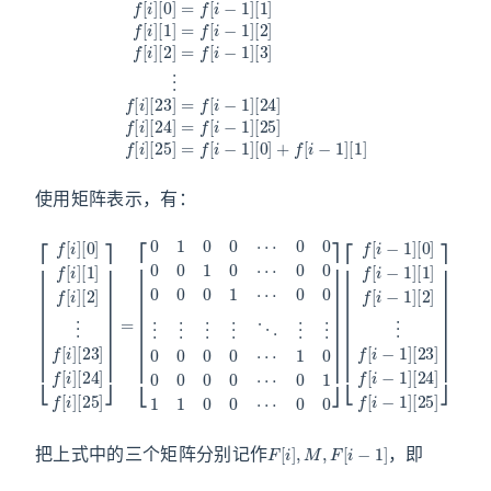
使用矩阵表示，有：
0
[
0
f
[
[
⋮
f
i
]
[
⋮
[
i
−
0
1
⋮
]
]
f
[
[
⋮
0
i
[
]
0
]
[
⋱
f
1
1
[
]
0
i
⋮
f
−
0
[
1
i
⋮
⋯
]
]
[
[
[
24
0
2
1
0
]
0
]
0
f
⋮
]
0
[
0
f
i
[
0
−
f
0
i
[
−
⋯
1
1
i
]
1
0
]
[
[
1
]
⋯
2
23
[
0
25
]
0
0
⋮
]
0
0
f
]
f
0
[
]
0
[
i
0
i
0
]
−
[
⋯
0
24
1
1
]
0
[
⋯
]
23
1
f
1
[
1
i
]
0
]
f
[
0
[
25
i
⋯
−
1
]
0
]
]
=
0
]
F
[
i
]
,
M
,
F
[
i
−
1
]
把上式中的三个矩阵分别记作
，即
F
[
i
]
=
M
×
F
[
i
−
1
]