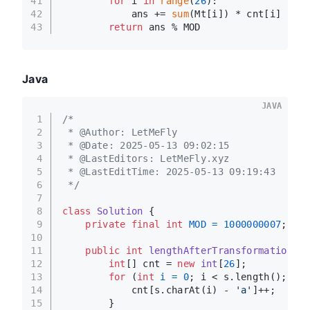
41
for
 i 
in
range
(
26
):
42
            ans += 
sum
(Mt[i]) * cnt[i]
43
return
 ans % MOD
Java
JAVA
1
/*
2
 * @Author: LetMeFly
3
 * @Date: 2025-05-13 09:02:15
4
 * @LastEditors: LetMeFly.xyz
5
 * @LastEditTime: 2025-05-13 09:19:43
6
 */
7
8
class
Solution
 {
9
private
final
int
MOD
=
1000000007
;
10
11
public
int
lengthAfterTransformations
(S
12
int
[] cnt = 
new
int
[
26
];
13
for
 (
int
i
=
0
; i < s.length(); i++
14
            cnt[s.charAt(i) - 
'a'
]++;
15
        }