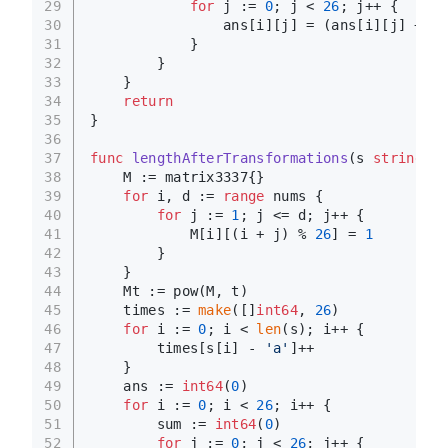
29
for
 j := 
0
; j < 
26
; j++ {
30
                ans[i][j] = (ans[i][j] + a[
31
            }
32
        }
33
    }
34
return
35
}
36
37
func
lengthAfterTransformations
(s 
string
, t
38
    M := matrix3337{}
39
for
 i, d := 
range
 nums {
40
for
 j := 
1
; j <= d; j++ {
41
            M[i][(i + j) % 
26
] = 
1
42
        }
43
    }
44
    Mt := pow(M, t)
45
    times := 
make
([]
int64
, 
26
)
46
for
 i := 
0
; i < 
len
(s); i++ {
47
        times[s[i] - 
'a'
]++
48
    }
49
    ans := 
int64
(
0
)
50
for
 i := 
0
; i < 
26
; i++ {
51
        sum := 
int64
(
0
)
52
for
 j := 
0
; j < 
26
; j++ {