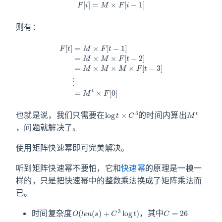
则有：
F
[
t
]
=
M
×
F
[
t
−
1
]
=
M
×
M
M
×
F
t
×
[
t
F
−
[
2
0
]
]
=
M
×
M
×
M
×
F
[
t
−
3
]
⋮
=
log
t
×
C
3
M
t
也就是说，我们只需要在
的时间内算出
，问题就解决了。
使用矩阵快速幂即可完美解决。
听到矩阵快速幂不要怕，它和
快速幂
的原理是一模一
样的，只是把快速幂中的整数乘法换成了矩阵乘法而
已。
O
(
l
e
n
(
s
)
+
C
3
log
t
)
C
=
26
时间复杂度
，其中
O
(
C
2
)