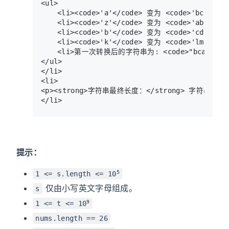
<ul>

	<li><code>'a'</code> 变为 <code>'bc'</code> 因为 <code>nums[0] == 2</code></li>

	<li><code>'z'</code> 变为 <code>'ab'</code> 因为 <code>nums[25] == 2</code></li>

	<li><code>'b'</code> 变为 <code>'cd'</code> 因为 <code>nums[1] == 2</code></li>

	<li><code>'k'</code> 变为 <code>'lm'</code> 因为 <code>nums[10] == 2</code></li>

	<li>第一次转换后的字符串为: <code>"bcabcdlm"</code></li>

</ul>

</li>

<li>

<p><strong>字符串最终长度：</strong> 字符串为 <co
提示：
5
1 <= s.length <= 10
仅由小写英文字母组成。
s
9
1 <= t <= 10
nums.length == 26