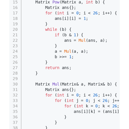
15
Matrix 
Pow
(Matrix a, 
int
 b)
{
16
        Matrix ans{};
17
for
 (
int
 i = 
0
; i < 
26
; i++) {
18
            ans[i][i] = 
1
;
19
        }
20
while
 (b) {
21
if
 (b & 
1
) {
22
                ans = 
Mul
(ans, a);
23
            }
24
            a = 
Mul
(a, a);
25
            b >>= 
1
;
26
        }
27
return
 ans;
28
    }
29
30
Matrix 
Mul
(Matrix& a, Matrix& b)
{
31
        Matrix ans{};
32
for
 (
int
 i = 
0
; i < 
26
; i++) {
33
for
 (
int
 j = 
0
; j < 
26
; j++) {
34
for
 (
int
 k = 
0
; k < 
26
; k++
35
                    ans[i][k] = (ans[i][k] 
36
                }
37
            }
38
        }