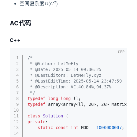
空间复杂度
AC代码
C++
CPP
1
/*
2
 * @Author: LetMeFly
3
 * @Date: 2025-05-14 09:36:25
4
 * @LastEditors: LetMeFly.xyz
5
 * @LastEditTime: 2025-05-14 23:47:59
6
 * @Description: AC,40.84%,94.37%
7
 */
8
typedef
long
long
 ll;
9
typedef
 array<array<ll, 26>, 26> Matrix;
10
11
class
Solution
 {
12
private
:
13
static
const
int
 MOD = 
1000000007
;
14