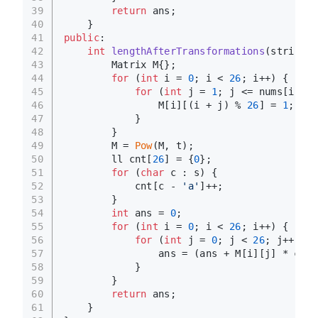
39
return
 ans;
40
    }
41
public
:
42
int
lengthAfterTransformations
(string s
43
        Matrix M{};
44
for
 (
int
 i = 
0
; i < 
26
; i++) {
45
for
 (
int
 j = 
1
; j <= nums[i]; j
46
                M[i][(i + j) % 
26
] = 
1
;
47
            }
48
        }
49
        M = 
Pow
(M, t);
50
        ll cnt[
26
] = {
0
};
51
for
 (
char
 c : s) {
52
            cnt[c - 
'a'
]++;
53
        }
54
int
 ans = 
0
;
55
for
 (
int
 i = 
0
; i < 
26
; i++) {
56
for
 (
int
 j = 
0
; j < 
26
; j++) {
57
                ans = (ans + M[i][j] * cnt[
58
            }
59
        }
60
return
 ans;
61
    }