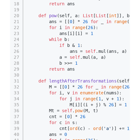
18
return
 ans
19
20
def
pow
(
self, a: 
List
[
List
[
int
]], b: 
in
21
        ans = [[
0
] * 
26
for
 _ 
in
range
(
26
)]
22
for
 i 
in
range
(
26
):
23
            ans[i][i] = 
1
24
while
 b:
25
if
 b & 
1
:
26
                ans = 
self
.mul(ans, a)
27
            a = 
self
.mul(a, a)
28
            b >>= 
1
29
return
 ans
30
31
def
lengthAfterTransformations
(
self, s:
32
        M = [[
0
] * 
26
for
 _ 
in
range
(
26
)]
33
for
 i, v 
in
enumerate
(nums):
34
for
 j 
in
range
(
1
, v + 
1
):
35
                M[i][(i + j) % 
26
] = 
1
36
        Mt = 
self
.
pow
(M, t)
37
        cnt = [
0
] * 
26
38
for
 c 
in
 s:
39
            cnt[
ord
(c) - 
ord
(
'a'
)] += 
1
40
        ans = 
0