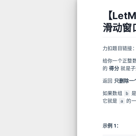
【Let
滑动窗
力扣题目链接
给你一个正整
的
得分
就是子
返回
只删除一
如果数组
是
b
它就是
的一
a
示例 1：