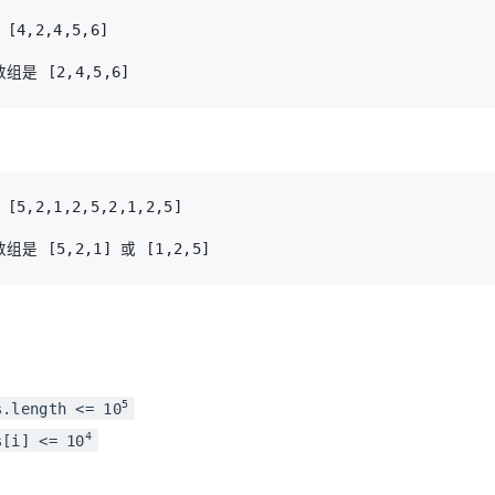
5
s.length <= 10
4
s[i] <= 10