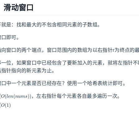
：滑动窗口
下就是：找和最大的不包含相同元素的子数组。
窗口即可。
指向窗口的两个端点，窗口范围内的数组为以右指针r为终点的
移一位，如果窗口中已经包含了要新加入的元素，就将左指针不
右指针指向的新元素为止。
窗口中一个元素是否已经存在？使用一个哈希表统计即可。
O
(
l
e
n
(
n
u
m
s
)
)
度
，左右指针每个元素各自最多遍历一次。
O
(
1
)
度