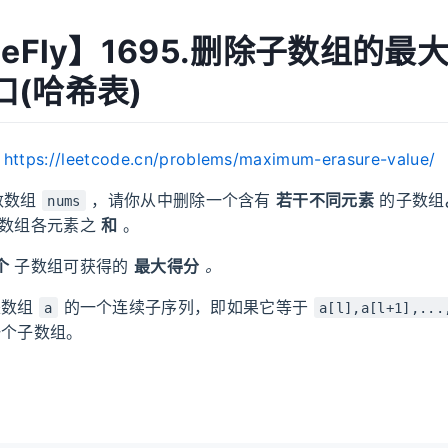
MeFly】1695.删除子数组的最
口(哈希表)
：
https://leetcode.cn/problems/maximum-erasure-value/
数数组
，请你从中删除一个含有
若干不同元素
的子数组
nums
数组各元素之
和
。
个
子数组可获得的
最大得分
。
数组
的一个连续子序列，即如果它等于
a
a[l],a[l+1],...
个子数组。