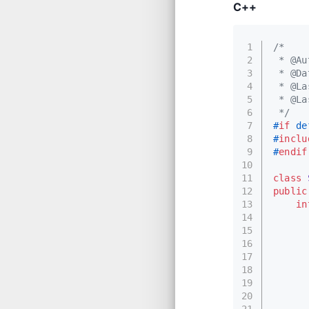
C++
1
/*
2
 * @Au
3
 * @Da
4
 * @La
5
 * @La
6
 */
7
#
if
 de
8
#
inclu
9
#
endif
10
11
class
12
public
13
in
14
      
15
16
17
18
      
19
      
20
      
21
      