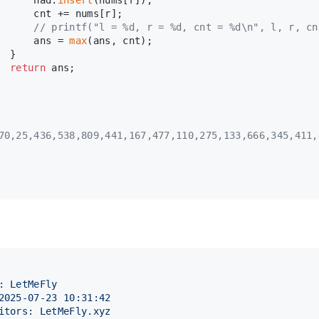
      cnt += nums[r];
// printf("l = %d, r = %d, cnt = %d\n", l, r, cn
      ans = 
max
(ans, cnt);
  }
return
 ans;
70,25,436,538,809,441,167,477,110,275,133,666,345,411,
: LetMeFly
2025-07-23 10:31:42
itors: LetMeFly.xyz