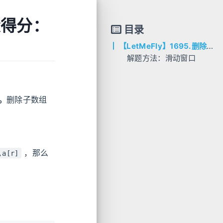
大得分：
目录
【LetMeFly】1695.删除子数组的最大得分：滑动窗口(哈希表)
解题方法：滑动窗口
AC代码
C++
Python
。
删除子数组
Java
Go
，那么
,a[r]