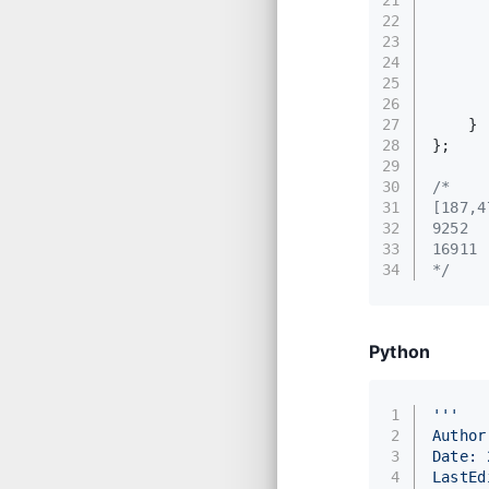
22
      
23
24
      
25
      
26
27
    }
28
};
29
30
/*
31
[187,4
32
9252
33
16911
34
*/
Python
1
'''
2
Author
3
Date: 
4
LastEd