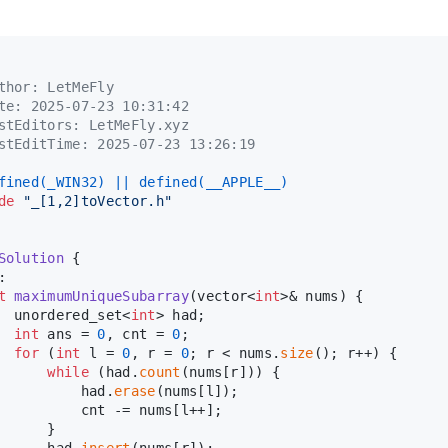
thor: LetMeFly
te: 2025-07-23 10:31:42
stEditors: LetMeFly.xyz
stEditTime: 2025-07-23 13:26:19
fined(_WIN32) || defined(__APPLE__)
de
"_[1,2]toVector.h"
Solution
 {
:
t
maximumUniqueSubarray
(vector<
int
>& nums)
{
  unordered_set<
int
> had;
int
 ans = 
0
, cnt = 
0
;
for
 (
int
 l = 
0
, r = 
0
; r < nums.
size
(); r++) {
while
 (had.
count
(nums[r])) {
          had.
erase
(nums[l]);
          cnt -= nums[l++];
      }
      had.
insert
(nums[r]);