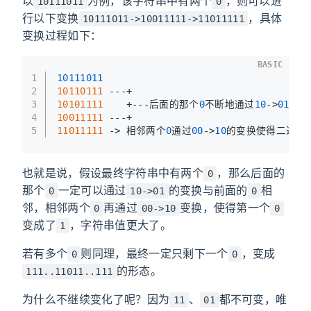
以
为例，该字符串中有两个
，则可以进
10111011
0
行以下变换
，具体
10111011->10011111->11011111
变换过程如下：
BASIC
1
10111011
2
10110111 
---+
3
10101111 
   +---后面的那个
0
不断地通过
10
->
01
的变
4
10011111 
---+
5
11011111 
-> 相邻两个
0
通过
00
->
10
的变换使得二进制
也就是说，假设最终字符串中有两个
，那么后面的
0
那个
一定可以通过
的变换与前面的
相
0
10->01
0
邻，相邻两个
再通过
变换，使得第一个
0
00->10
0
变成了
，字符串值更大了。
1
若有多个
则同理，最终一定只剩下一个
，变成
0
0
的形态。
111..11011..111
为什么不继续变化了呢？因为
、
都不可变，唯
11
01