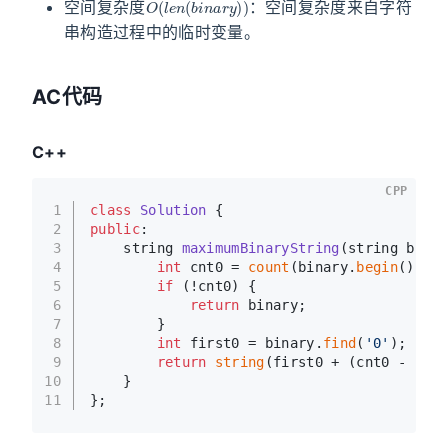
空间复杂度
：空间复杂度来自字符
串构造过程中的临时变量。
AC代码
C++
CPP
1
class
Solution
 {
2
public
:
3
string 
maximumBinaryString
(string binar
4
int
 cnt0 = 
count
(binary.
begin
(), bi
5
if
 (!cnt0) {
6
return
 binary;
7
        }
8
int
 first0 = binary.
find
(
'0'
);
9
return
string
(first0 + (cnt0 - 
1
), 
10
    }
11
};