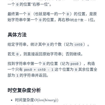
一个
的位置“右移一位”。
0
最终第一个
（也就是唯一的一个
）的位置，是原
0
0
0
−
的
1
总
个
数
始字符串中第一个
的位置，再右移
位。
0
的
总
个
数
具体方法
给定字符串，统计其中
的个数（记为
）。
0
cnt0
若无
，则直接返回原始字符串；否则继续。
0
找到字符串中第一个
的位置（记为
），构造
0
pos0
一个只有
这个位置为
其余位置全
pos0 + cnt0 - 1
0
部为
的字符串并返回。
1
时空复杂度分析
O
(
l
e
n
(
b
i
n
a
r
y
)
)
时间复杂度
O
(
l
e
n
(
b
i
n
a
r
y
)
)