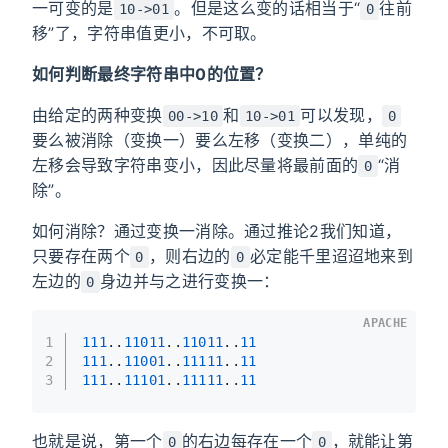
一可变的是
。但是这么变的话相当于“
往前
10->01
0
移”了，字符串值更小，不可取。
如何判断最终字符串中0的位置？
由给定的两种变换
和
可以发现，
00->10
10->01
0
要么被消除（变换一）要么左移（变换二），单纯的
左移会导致字符串变小，因此尽量将最前面的
“消
0
除”。
如何消除？通过变换一消除。通过推论2我们知道，
只要存在两个
，则右边的
必定能千里迢迢地来到
0
0
左边的
身边并与之进行变换一：
0
APACHE
1
111
..
11011
..
11011
..
11
2
111
..
11001
..
11111
..
11
3
111
..
11101
..
11111
..
11
也就是说，第一个
的右边每存在一个
，就能让第
0
0