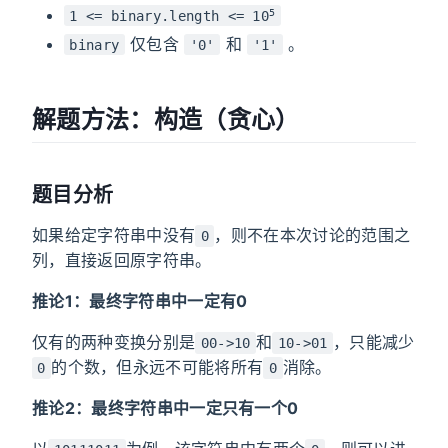
5
1 <= binary.length <= 10
仅包含
和
。
binary
'0'
'1'
解题方法：构造（贪心）
题目分析
如果给定字符串中没有
，则不在本次讨论的范围之
0
列，直接返回原字符串。
推论1：最终字符串中一定有0
仅有的两种变换分别是
和
，只能减少
00->10
10->01
的个数，但永远不可能将所有
消除。
0
0
推论2：最终字符串中一定只有一个0