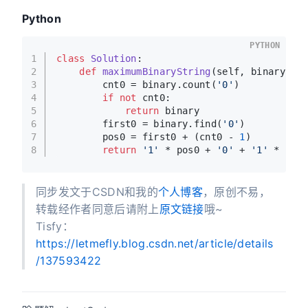
Python
PYTHON
1
class
Solution
:
2
def
maximumBinaryString
(
self, binary: 
s
3
        cnt0 = binary.count(
'0'
)
4
if
not
 cnt0:
5
return
 binary
6
        first0 = binary.find(
'0'
)
7
        pos0 = first0 + (cnt0 - 
1
)
8
return
'1'
 * pos0 + 
'0'
 + 
'1'
 * (
le
同步发文于CSDN和我的
个人博客
，原创不易，
转载经作者同意后请附上
原文链接
哦~
Tisfy：
https://letmefly.blog.csdn.net/article/details
/137593422