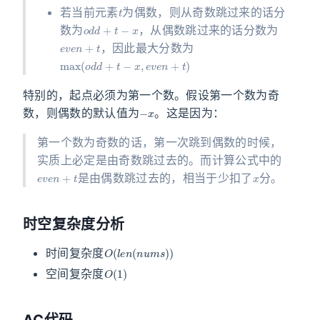
t
若当前元素
为偶数，则从奇数跳过来的话分
o
d
d
+
t
−
x
数为
，从偶数跳过来的话分数为
e
v
e
n
+
t
，因此最大分数为
max
(
o
d
d
+
t
−
x
,
e
v
e
n
+
t
)
特别的，起点必须为第一个数。假设第一个数为奇
−
x
数，则偶数的默认值为
。这是因为：
第一个数为奇数的话，第一次跳到偶数的时候，
实质上必定是由奇数跳过去的。而计算公式中的
e
v
e
n
+
t
x
是由偶数跳过去的，相当于少扣了
分。
时空复杂度分析
O
(
l
e
n
(
n
u
m
s
)
)
时间复杂度
O
(
1
)
空间复杂度
AC代码