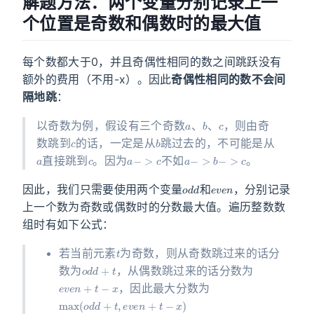
解题方法：两个变量分别记录上一
个位置是奇数和偶数时的最大值
每个数都大于0，并且奇偶性相同的数之间跳跃没有
额外的费用（不用-x）。因此
奇偶性相同的数不会间
隔地跳
：
a
b
c
以奇数为例，假设有三个奇数
、
、
，则由奇
c
b
数跳到
的话，一定是从
跳过去的，不可能是从
a
c
a
−
>
c
a
−
>
b
−
>
c
直接跳到
。因为
不如
。
o
d
d
e
v
e
n
因此，我们只需要使用两个变量
和
，分别记录
上一个数为奇数或偶数时的分数最大值。遍历整数数
组时有如下公式：
t
若当前元素
为奇数，则从奇数跳过来的话分
o
d
d
+
t
数为
，从偶数跳过来的话分数为
e
v
e
n
+
t
−
x
，因此最大分数为
max
(
o
d
d
+
t
,
e
v
e
n
+
t
−
x
)