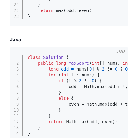
21
    }
22
return
 max(odd, even)
23
}
Java
JAVA
1
class
Solution
 {
2
public
long
maxScore
(
int
[] nums, 
int
 x)
3
long
odd
=
 nums[
0
] % 
2
 != 
0
 ? 
0
 : -
4
for
 (
int
 t : nums) {
5
if
 (t % 
2
 != 
0
) {
6
                odd = Math.max(odd + t, eve
7
            }
8
else
 {
9
                even = Math.max(odd + t - x
10
            }
11
        }
12
return
 Math.max(odd, even);
13
    }
14
}