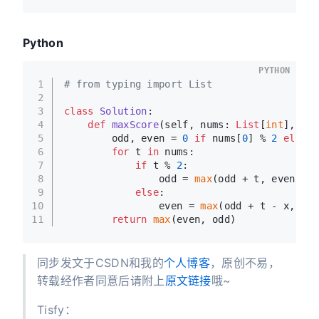
Python
PYTHON
1
# from typing import List
2
3
class
Solution
:
4
def
maxScore
(
self, nums: 
List
[
int
], x: 
5
        odd, even = 
0
if
 nums[
0
] % 
2
else
 -
6
for
 t 
in
 nums:
7
if
 t % 
2
:
8
                odd = 
max
(odd + t, even + t
9
else
:
10
                even = 
max
(odd + t - x, eve
11
return
max
(even, odd)
同步发文于CSDN和我的
个人博客
，原创不易，
转载经作者同意后请附上
原文链接
哦~
Tisfy：