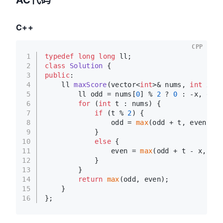
C++
CPP
1
typedef
long
long
 ll;
2
class
Solution
 {
3
public
:
4
ll 
maxScore
(vector<
int
>& nums, 
int
 x)
{
5
        ll odd = nums[
0
] % 
2
 ? 
0
 : -x, even
6
for
 (
int
 t : nums) {
7
if
 (t % 
2
) {
8
                odd = 
max
(odd + t, even + t
9
            }
10
else
 {
11
                even = 
max
(odd + t - x, eve
12
            }
13
        }
14
return
max
(odd, even);
15
    }
16
};