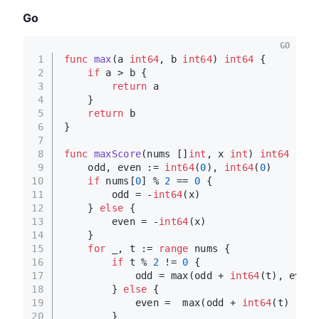
Go
GO
1
func
max
(a 
int64
, b 
int64
)
int64
 {
2
if
 a > b {
3
return
 a
4
    }
5
return
 b
6
}
7
8
func
maxScore
(nums []
int
, x 
int
)
int64
 {
9
    odd, even := 
int64
(
0
), 
int64
(
0
)
10
if
 nums[
0
] % 
2
 == 
0
 {
11
        odd = -
int64
(x)
12
    } 
else
 {
13
        even = -
int64
(x)
14
    }
15
for
 _, t := 
range
 nums {
16
if
 t % 
2
 != 
0
 {
17
            odd = max(odd + 
int64
(t), even 
18
        } 
else
 {
19
            even =  max(odd + 
int64
(t) - 
in
20
        }