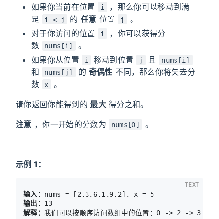
如果你当前在位置
，那么你可以移动到满
i
足
的
任意
位置
。
i < j
j
对于你访问的位置
，你可以获得分
i
数
。
nums[i]
如果你从位置
移动到位置
且
i
j
nums[i]
和
的
奇偶性
不同，那么你将失去分
nums[j]
数
。
x
请你返回你能得到的
最大
得分之和。
注意
，你一开始的分数为
。
nums[0]
示例 1：
TEXT
输入：
输出：
解释：
我们可以按顺序访问数组中的位置：0 -> 2 -> 3 -> 4