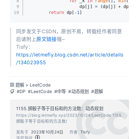
8
for
 _k 
in
range
(
1
, 
min
(k + 
9
                    dp[j] = (dp[j] + dp[j -
10
return
 dp[-
1
]
同步发文于CSDN，原创不易，转载经作者同意
后请附上
原文链接
哦~
Tisfy：
https://letmefly.blog.csdn.net/article/details
/134023955
题解
>
LeetCode
#DP
#LeetCode
#中等
#动态规划
#题解
1155.掷骰子等于目标和的方法数：动态规划
https://blog.letmefly.xyz/2023/10/24/LeetCode 1155.
掷骰子等于目标和的方法数/
发布于
2023年10月24日
作者
Tisfy
许可协议