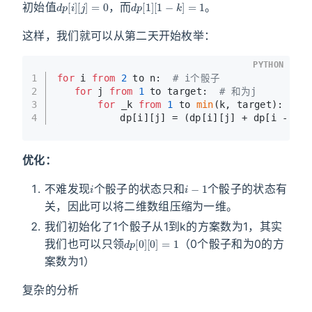
初始值
，而
。
这样，我们就可以从第二天开始枚举：
PYTHON
1
for
 i 
from
2
 to n:  
# i个骰子
2
for
 j 
from
1
 to target:  
# 和为j
3
for
 _k 
from
1
 to 
min
(k, target):  
# 
4
	       dp[i][j] = (dp[i][j] + dp[i - 
1
][
优化：
i
i
−
1
不难发现
个骰子的状态只和
个骰子的状态有
关，因此可以将二维数组压缩为一维。
我们初始化了1个骰子从1到k的方案数为1，其实
d
[
0
p
]
[
=
0
1
]
我们也可以只领
（0个骰子和为0的方
案数为1）
复杂的分析
O
(
n
×
k
×
t
a
r
g
e
t
)