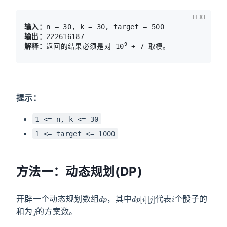
TEXT
输入：
输出：
9
解释：
返回的结果必须是对 10
 + 7 取模。
提示：
1 <= n, k <= 30
1 <= target <= 1000
方法一：动态规划(DP)
d
p
d
[
j
p
]
[
i
]
i
开辟一个动态规划数组
，其中
代表
个骰子的
j
和为
的方案数。
d
[
j
p
]
=
[
i
0
]
d
p
[
1
]
[
1
−
k
]
=
1