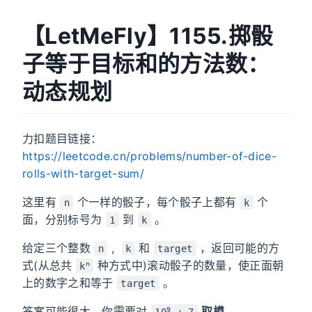
【LetMeFly】1155.掷骰
子等于目标和的方法数：
动态规划
力扣题目链接：
https://leetcode.cn/problems/number-of-dice-
rolls-with-target-sum/
这里有
个一样的骰子，每个骰子上都有
个
n
k
面，分别标号为
到
。
1
k
给定三个整数
,
和
，返回可能的方
n
k
target
式(从总共
种方式中)滚动骰子的数量，使正面朝
n
k
上的数字之和等于
。
target
答案可能很大，你需要对
取模
。
9
10
+ 7