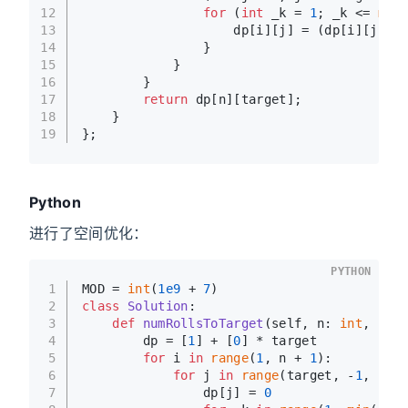
12
for
 (
int
 _k = 
1
; _k <= 
min
(
13
                    dp[i][j] = (dp[i][j] + 
14
                }
15
            }
16
        }
17
return
 dp[n][target];
18
    }
19
};
Python
进行了空间优化：
PYTHON
1
MOD = 
int
(
1e9
 + 
7
)
2
class
Solution
:
3
def
numRollsToTarget
(
self, n: 
int
, k: 
i
4
        dp = [
1
] + [
0
] * target
5
for
 i 
in
range
(
1
, n + 
1
):
6
for
 j 
in
range
(target, -
1
, -
1
):
7
                dp[j] = 
0