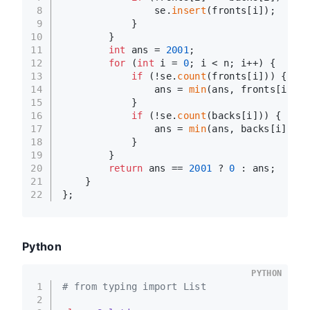
8
                se.
insert
(fronts[i]);
9
            }
10
        }
11
int
 ans = 
2001
;
12
for
 (
int
 i = 
0
; i < n; i++) {
13
if
 (!se.
count
(fronts[i])) {
14
                ans = 
min
(ans, fronts[i]);
15
            }
16
if
 (!se.
count
(backs[i])) {
17
                ans = 
min
(ans, backs[i]);
18
            }
19
        }
20
return
 ans == 
2001
 ? 
0
 : ans;
21
    }
22
};
Python
PYTHON
1
# from typing import List
2