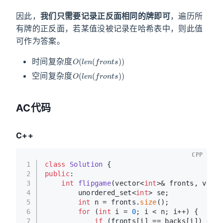
因此，
我们只需要记录正反面相同的牌即可
，遍历所
有牌的正反面，若某值没被记录在哈希表中，则此值
可作为答案。
O
(
l
e
n
(
f
r
o
n
t
s
)
)
时间复杂度
O
(
l
e
n
(
f
r
o
n
t
s
)
)
空间复杂度
AC代码
C++
CPP
1
class
Solution
 {
2
public
:
3
int
flipgame
(vector<
int
>& fronts, vecto
4
        unordered_set<
int
> se;
5
int
 n = fronts.
size
();
6
for
 (
int
 i = 
0
; i < n; i++) {
7
if
 (fronts[i] == backs[i]) {