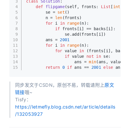
3
class
Solution
:
4
def
flipgame
(
self, fronts: 
List
[
int
], b
5
        se = 
set
()
6
        n = 
len
(fronts)
7
for
 i 
in
range
(n):
8
if
 fronts[i] == backs[i]:
9
                se.add(fronts[i])
10
        ans = 
2001
11
for
 i 
in
range
(n):
12
for
 value 
in
 (fronts[i], backs[
13
if
 value 
not
in
 se:
14
                    ans = 
min
(ans, value)
15
return
0
if
 ans == 
2001
else
 ans
同步发文于CSDN，原创不易，转载请附上
原文
链接
哦~
Tisfy：
https://letmefly.blog.csdn.net/article/details
/132053927