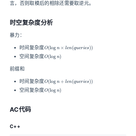
言，否则取模后的相除还需要取逆元。
时空复杂度分析
暴力：
O
(
log
n
×
l
e
n
(
q
u
e
r
i
e
s
)
)
时间复杂度
O
(
log
n
)
空间复杂度
前缀和
O
(
log
n
+
l
e
n
(
q
u
e
r
i
e
s
)
)
时间复杂度
O
(
log
n
)
空间复杂度
AC代码
C++