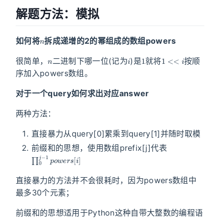
解题方法：模拟
n
如何将
拆成递增的2的幂组成的数组powers
n
i
1
1
<<
i
很简单，
二进制下哪一位(记为
)是
就将
按顺
序加入powers数组。
对于一个query如何求出对应answer
两种方法：
直接暴力从query[0]累乘到query[1]并随时取模
前缀和的思想，使用数组prefix[j]代表
∏
0
j
−
1
p
o
w
e
r
s
[
i
]
直接暴力的方法并不会很耗时，因为powers数组中
最多30个元素；
前缀和的思想适用于Python这种自带大整数的编程语