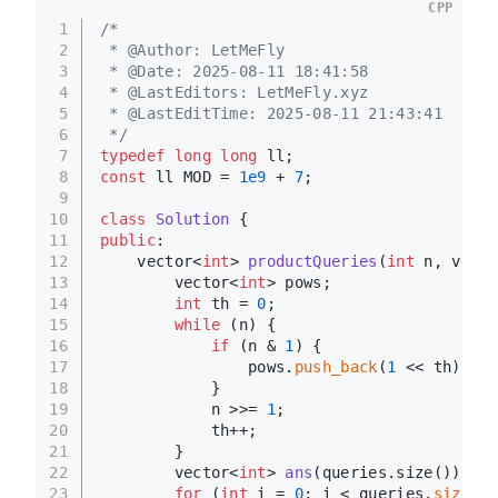
CPP
1
/*
2
 * @Author: LetMeFly
3
 * @Date: 2025-08-11 18:41:58
4
 * @LastEditors: LetMeFly.xyz
5
 * @LastEditTime: 2025-08-11 21:43:41
6
 */
7
typedef
long
long
 ll;
8
const
 ll MOD = 
1e9
 + 
7
;
9
10
class
Solution
 {
11
public
:
12
vector<
int
> 
productQueries
(
int
 n, vecto
13
        vector<
int
> pows;
14
int
 th = 
0
;
15
while
 (n) {
16
if
 (n & 
1
) {
17
                pows.
push_back
(
1
 << th);
18
            }
19
            n >>= 
1
;
20
            th++;
21
        }
22
vector<
int
> 
ans
(queries.size())
;
23
for
 (
int
 i = 
0
; i < queries.
size
();