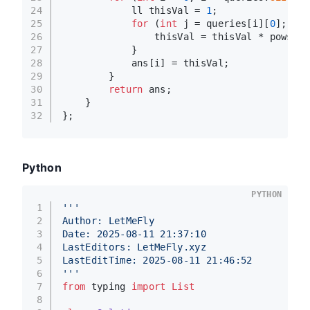
24
            ll thisVal = 
1
;
25
for
 (
int
 j = queries[i][
0
]; j <
26
                thisVal = thisVal * pows[j]
27
            }
28
            ans[i] = thisVal;
29
        }
30
return
 ans;
31
    }
32
};
Python
PYTHON
1
'''
2
Author: LetMeFly
3
Date: 2025-08-11 21:37:10
4
LastEditors: LetMeFly.xyz
5
LastEditTime: 2025-08-11 21:46:52
6
'''
7
from
 typing 
import
List
8