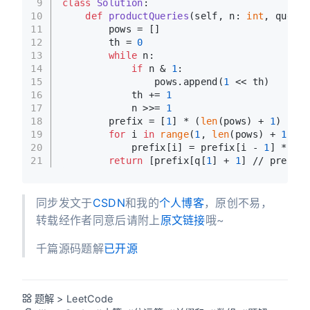
9
class
Solution
:
10
def
productQueries
(
self, n: 
int
, querie
11
        pows = []
12
        th = 
0
13
while
 n:
14
if
 n & 
1
:
15
                pows.append(
1
 << th)
16
            th += 
1
17
            n >>= 
1
18
        prefix = [
1
] * (
len
(pows) + 
1
)
19
for
 i 
in
range
(
1
, 
len
(pows) + 
1
):
20
            prefix[i] = prefix[i - 
1
] * pow
21
return
 [prefix[q[
1
] + 
1
] // prefix[
同步发文于
CSDN
和我的
个人博客
，原创不易，
转载经作者同意后请附上
原文链接
哦~
千篇源码题解
已开源
题解
>
LeetCode