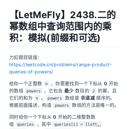
【LetMeFly】2438.二的
幂数组中查询范围内的乘
积：模拟(前缀和可选)
力扣题目链接：
https://leetcode.cn/problems/range-product-
queries-of-powers/
给你一个正整数
，你需要找到一个下标从
0
开始
n
的数组
，它包含
最少
数目的
的幂，且
powers
2
它们的和为
。
数组是
非递减
顺序的。
n
powers
根据前面描述，构造
数组的方法是唯一的。
powers
同时给你一个下标从
0
开始的二维整数数
组
，其中
queries
queries[i] = [left
,
i