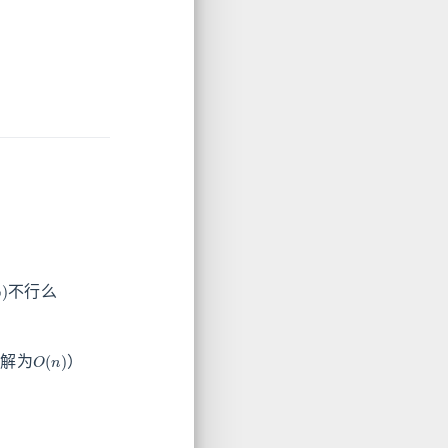
+
∞
)
不行么
O
(
n
)
理解为
）