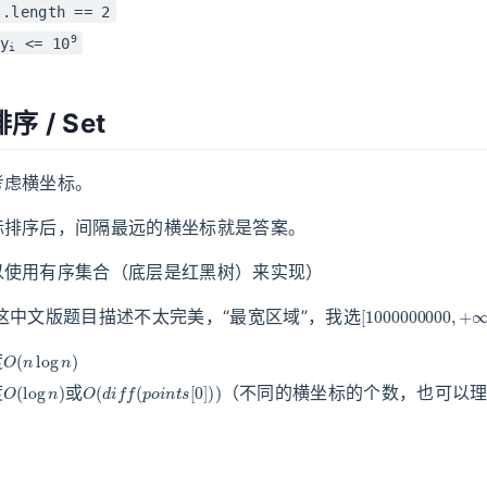
].length == 2
9
y
<= 10
i
 / Set
考虑横坐标。
标排序后，间隔最远的横坐标就是答案。
以使用有序集合（底层是红黑树）来实现）
[
1000000000
,
这中文版题目描述不太完美，“最宽区域”，我选
O
(
n
log
n
)
度
O
(
log
n
)
O
(
d
i
f
f
(
p
o
i
n
t
s
[
0
]
)
)
度
或
（不同的横坐标的个数，也可以