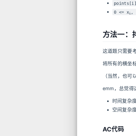
points[i
0 <= x
, 
i
方法一：排序
这道题只需要
将所有的横坐
（当然，也可
emm，总觉得
时间复杂
空间复杂
AC代码