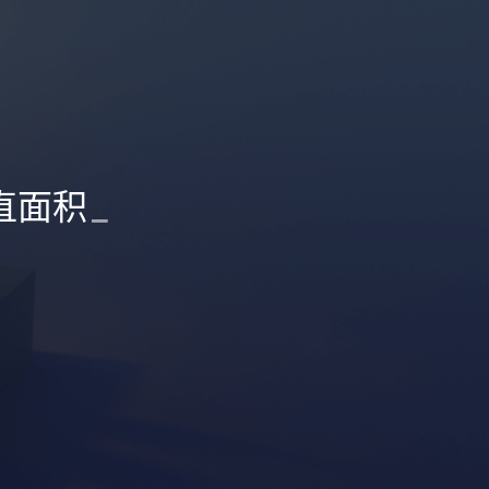
直面积
_