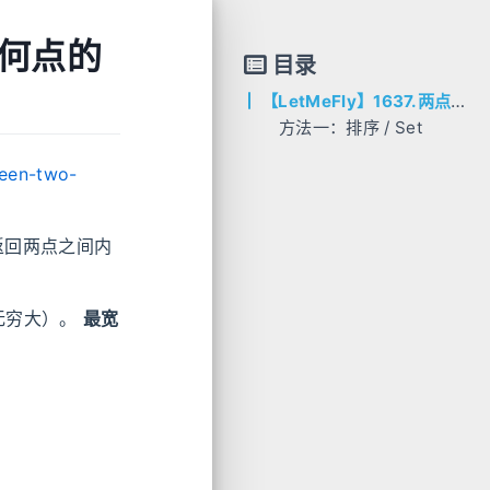
任何点的
目录
【LetMeFly】1637.两点之间不包含任何点的最宽垂直面积
方法一：排序 / Set
AC代码
ween-two-
C++
Python
返回两点之间内
无穷大）。
最宽