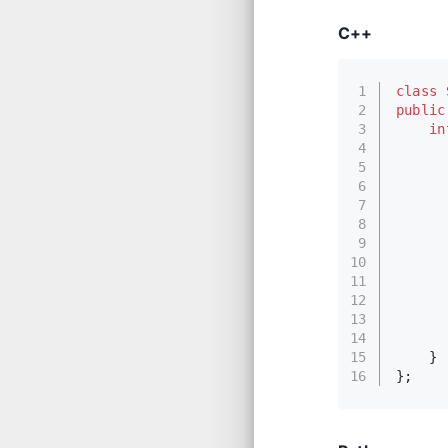
C++
1
class
2
public
3
in
4
      
5
6
      
7
      
8
9
10
11
      
12
      
13
      
14
15
    }
16
};