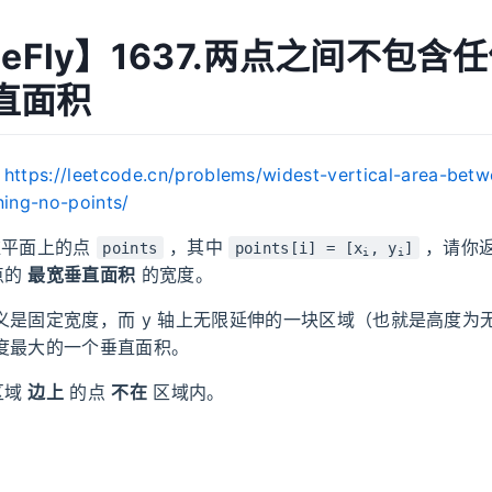
MeFly】1637.两点之间不包含
直面积
：
https://leetcode.cn/problems/widest-vertical-area-bet
ning-no-points/
平面上的点
，其中
，请你
points
points[i] = [x
, y
]
i
i
点的
最宽垂直面积
的宽度。
义是固定宽度，而 y 轴上无限延伸的一块区域（也就是高度为
度最大的一个垂直面积。
区域
边上
的点
不在
区域内。