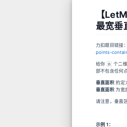
【Let
最宽垂
力扣题目链接
points-contai
给你
个二维
n
部不包含任何
垂直面积
的定
垂直面积
为宽
请注意，垂直
示例 1：