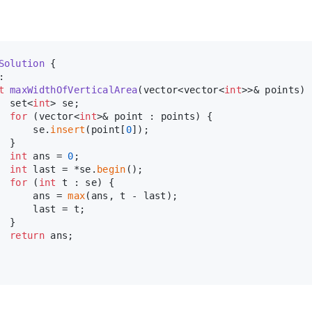
Solution
 {
:
t
maxWidthOfVerticalArea
(vector<vector<
int
>>& points)
  set<
int
> se;
for
 (vector<
int
>& point : points) {
      se.
insert
(point[
0
]);
  }
int
 ans = 
0
;
int
 last = *se.
begin
();
for
 (
int
 t : se) {
      ans = 
max
(ans, t - last);
      last = t;
  }
return
 ans;