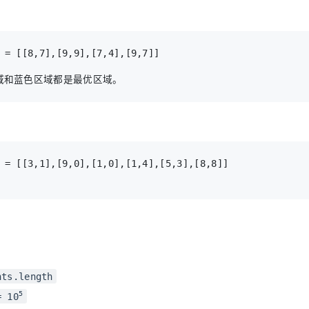
nts.length
5
= 10