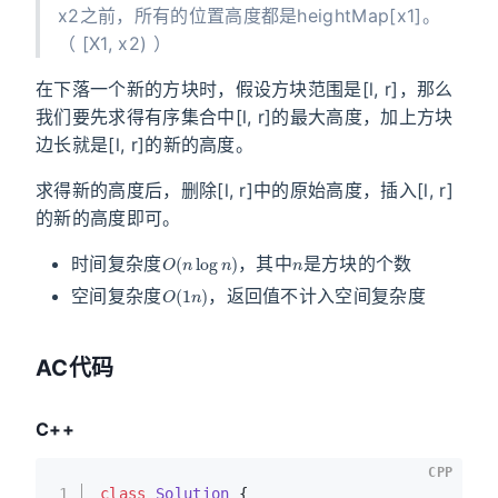
x2之前，所有的位置高度都是heightMap[x1]。
（ [X1, x2) ）
在下落一个新的方块时，假设方块范围是[l, r]，那么
我们要先求得有序集合中[l, r]的最大高度，加上方块
边长就是[l, r]的新的高度。
求得新的高度后，删除[l, r]中的原始高度，插入[l, r]
的新的高度即可。
O
(
n
log
n
)
n
时间复杂度
，其中
是方块的个数
O
(
1
n
)
空间复杂度
，返回值不计入空间复杂度
AC代码
C++
CPP
1
class
Solution
 {