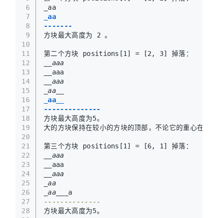
6
_aa
7
_aa
8
-------
9
方块最大高度为 2 。
10
11
第二个方块 positions[1] = [2, 3] 掉落：
12
__aaa
13
__
aaa
14
__aaa
15
_aa__
16
_aa__
17
--------------
18
方块最大高度为5。
19
大的方块保持在较小的方块的顶部，不论它的重心在哪
20
21
第三个方块 positions[1] = [6, 1] 掉落：
22
__aaa
23
__
aaa
24
__aaa
25
_aa
26
_aa__
_a
27
-------------- 
28
方块最大高度为5。