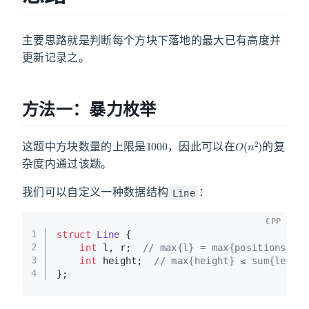
主要思路就是判断每个方块下落地的最大已有高度并
更新记录之。
方法一：暴力枚举
1000
O
(
n
2
)
这题中方块数量的上限是
，因此可以在
的复
杂度内通过该题。
我们可以自定义一种数据结构
：
Line
CPP
1
struct
Line
 {
2
int
 l, r;  
// max{l} = max{positions[i]
3
int
 height;  
// max{height} ≤ sum{lengt
4
};