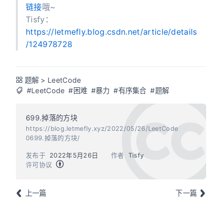
链接
哦~
Tisfy：
https://letmefly.blog.csdn.net/article/details
/124978728
题解
>
LeetCode
#LeetCode
#困难
#暴力
#有序集合
#题解
699.掉落的方块
https://blog.letmefly.xyz/2022/05/26/LeetCode
0699.掉落的方块/
发布于
2022年5月26日
作者
Tisfy
许可协议
上一篇
下一篇