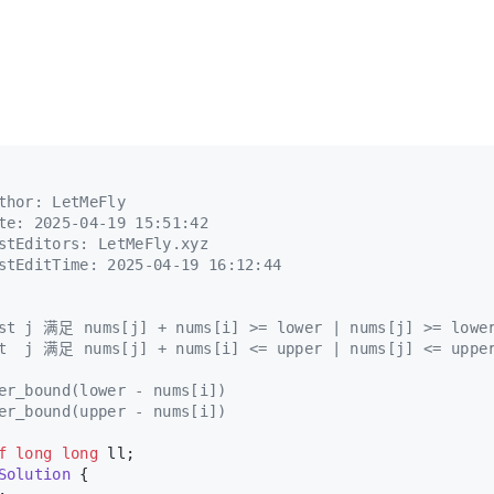
thor: LetMeFly
te: 2025-04-19 15:51:42
stEditors: LetMeFly.xyz
stEditTime: 2025-04-19 16:12:44
st j 满足 nums[j] + nums[i] >= lower | nums[j] >= lowe
t  j 满足 nums[j] + nums[i] <= upper | nums[j] <= uppe
er_bound(lower - nums[i])
er_bound(upper - nums[i])
f
long
long
 ll;
Solution
 {