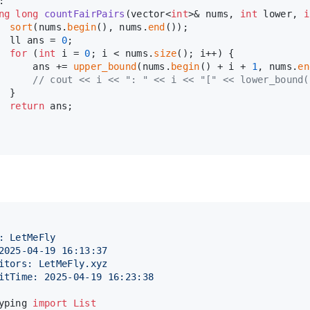
:
ng
long
countFairPairs
(vector<
int
>& nums, 
int
 lower, 
i
sort
(nums.
begin
(), nums.
end
());
  ll ans = 
0
;
for
 (
int
 i = 
0
; i < nums.
size
(); i++) {
      ans += 
upper_bound
(nums.
begin
() + i + 
1
, nums.
en
// cout << i << ": " << i << "[" << lower_bound(
  }
return
 ans;
: LetMeFly
2025-04-19 16:13:37
itors: LetMeFly.xyz
itTime: 2025-04-19 16:23:38
yping 
import
List