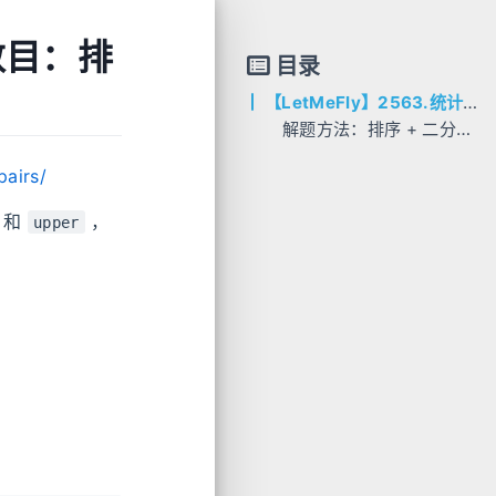
的数目：排
目录
【LetMeFly】2563.统计公平数对的数目：排序 + 二分查找
解题方法：排序 + 二分查找
AC代码
pairs/
C++
Python
和
，
upper
Java
Go