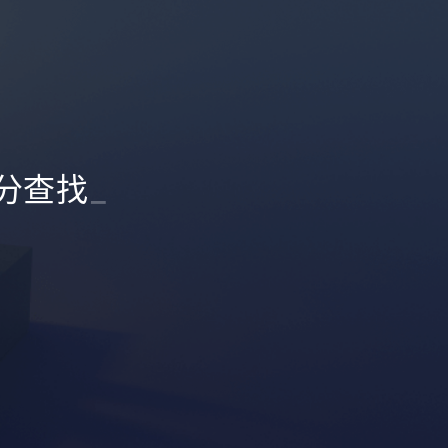
二分查找
_