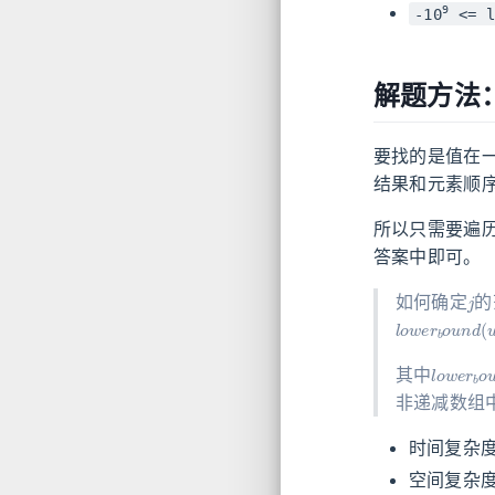
9
-10
<= l
解题方法：
要找的是值在
结果和元素顺
所以只需要遍
答案中即可。
j
如何确定
的
l
o
w
e
r
b
o
u
n
l
o
w
e
r
b
其中
非递减数组
时间复杂
空间复杂