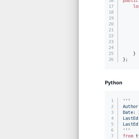
16
public
17
lo
18
19
      
20
21
      
22
23
      
24
25
    }
26
};
Python
1
'''
2
Author
3
Date: 
4
LastEd
5
LastEd
6
'''
7
from
 t