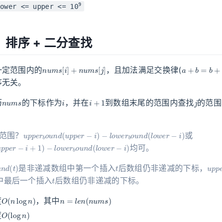
9
ower <= upper <= 10
排序 + 二分查找
n
u
m
s
[
i
]
+
n
u
m
s
[
j
]
a
+
b
=
b
+
a
一定范围内的
，且加法满足交换律(
序无关。
n
u
m
s
i
i
+
1
j
历
的下标作为
，并在
到数组末尾的范围内查找
的范围
u
−
p
l
o
p
w
e
e
r
b
r
b
o
o
u
u
n
n
d
d
(
u
(
l
p
o
p
w
e
e
r
r
−
−
i
i
)
)
范围？
或
d
(
u
p
p
e
r
−
i
+
1
)
−
l
o
w
e
r
b
o
u
n
d
(
l
o
w
e
r
−
i
)
均可。
o
u
n
d
(
t
)
t
u
p
是非递减数组中第一个插入
后数组仍非递减的下标，
t
中最后一个插入
后数组仍非递减的下标。
O
(
n
log
n
)
n
=
l
e
n
(
n
u
m
s
)
度
，其中
O
(
log
n
)
度