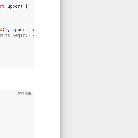
nt
 upper)
{
d
(), upper - nums[i]) - 
lower_bound
(nums.
begin
() + i 
nums.begin() + i + 1, nums.end(), lower - nums[i]) - 
PYTHON