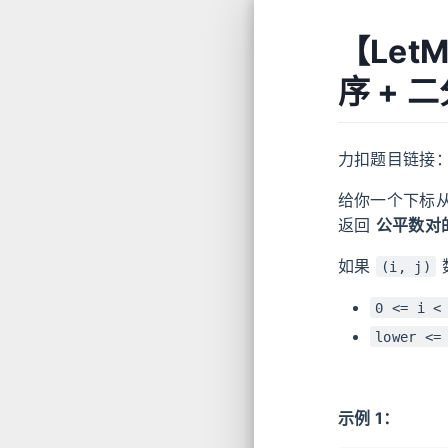
【Let
序 + 
力扣题目链接
给你一个下标
返回
公平数对
如果
(i, j)
0 <= i <
lower <=
示例 1：