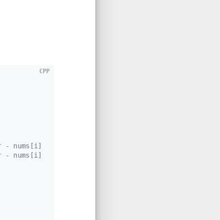
CPP
r - nums[i]
r - nums[i]