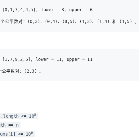
5
s.length <= 10
gth == n
9
ums[i] <= 10