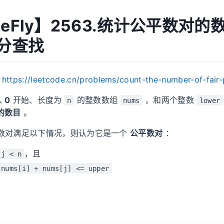
MeFly】2563.统计公平数对
二分查找
：
https://leetcode.cn/problems/count-the-number-of-fair-
从
0
开始、长度为
的整数数组
，和两个整数
n
nums
lower
的数目
。
数对满足以下情况，则认为它是一个
公平数对
：
，且
 j < n
 nums[i] + nums[j] <= upper