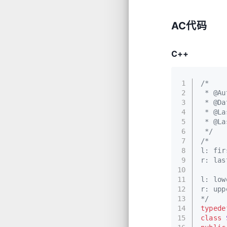
AC代码
C++
1
/*
2
 * @Au
3
 * @Da
4
 * @La
5
 * @La
6
 */
7
/*
8
l: fir
9
r: las
10
11
l: low
12
r: upp
13
*/
14
typede
15
class