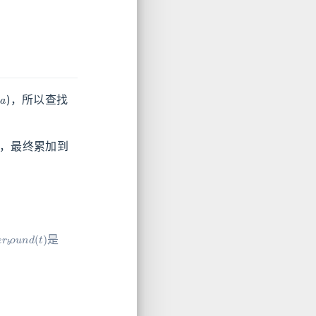
)，所以查找
，最终累加到
p
e
r
b
o
u
n
d
(
t
)
是