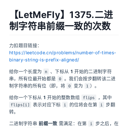
【LetMeFly】1375.二进
制字符串前缀一致的次数
力扣题目链接：
https://leetcode.cn/problems/number-of-times-
binary-string-is-prefix-aligned/
给你一个长度为
、下标从
1
开始的二进制字符
n
串，所有位最开始都是
。我们会按步翻转该二进
0
制字符串的所有位（即，将
变为
）。
0
1
给你一个下标从
1
开始的整数数组
，其中
flips
表示对应下标
的位将会在第
步翻
flips[i]
i
i
转。
二进制字符串
前缀一致
需满足：在第
步之后，在
i