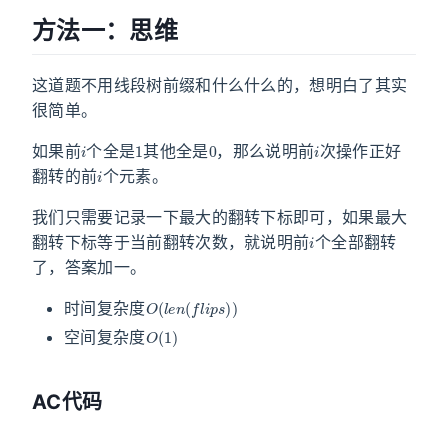
方法一：思维
这道题不用线段树前缀和什么什么的，想明白了其实
很简单。
i
1
0
i
如果前
个全是
其他全是
，那么说明前
次操作正好
i
翻转的前
个元素。
我们只需要记录一下最大的翻转下标即可，如果最大
i
翻转下标等于当前翻转次数，就说明前
个全部翻转
了，答案加一。
O
(
l
e
n
(
f
l
i
p
s
)
)
时间复杂度
O
(
1
)
空间复杂度
AC代码