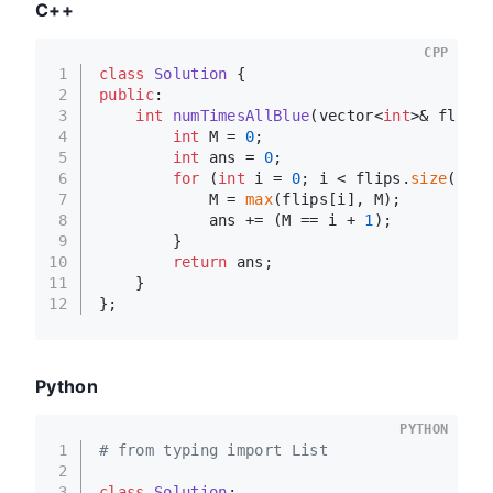
C++
CPP
1
class
Solution
 {
2
public
:
3
int
numTimesAllBlue
(vector<
int
>& flips)
4
int
 M = 
0
;
5
int
 ans = 
0
;
6
for
 (
int
 i = 
0
; i < flips.
size
(); i
7
            M = 
max
(flips[i], M);
8
            ans += (M == i + 
1
);
9
        }
10
return
 ans;
11
    }
12
};
Python
PYTHON
1
# from typing import List
2
3
class
Solution
: