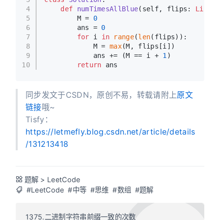
4
def
numTimesAllBlue
(
self, flips: 
List
[
i
5
        M = 
0
6
        ans = 
0
7
for
 i 
in
range
(
len
(flips)):
8
            M = 
max
(M, flips[i])
9
            ans += (M == i + 
1
)
10
return
 ans
同步发文于CSDN，原创不易，转载请附上
原文
链接
哦~
Tisfy：
https://letmefly.blog.csdn.net/article/details
/131213418
题解
>
LeetCode
#LeetCode
#中等
#思维
#数组
#题解
1375.二进制字符串前缀一致的次数