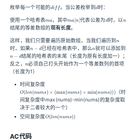
d
i
f
f
d
枚举每一个可能的
。当公差枚举到
时：
m
a
m
a
[
n
]
d
n
使用一个哈希表
，其中
代表公差为
时，以
结尾的等差数组的
现有长度
。
n
这样，我们只需要遍历原始数组，当我们遍历到
n
−
d
n
时，如果
已经在哈希表中，那么
就可以添加到
n
−
d
结尾的哈希表的末尾（长度为原有长度加一）；
n
反之，
必须自己打头开始作为一个等差数列的首项
（长度为1）
时间复杂度
O
(
l
e
n
(
n
u
m
s
)
×
(
max
(
n
u
m
s
)
+
min
(
n
u
m
s
)
)
)
（时
间复杂度中max(nums)-min(nums)的复杂度取
决于二者较大的一个）
O
(
l
e
n
(
n
u
m
s
)
)
空间复杂度
AC代码