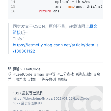
14
                mp[num] = thisAns
15
                ans = 
max
(ans, thisAns)
16
return
 ans
同步发文于CSDN，原创不易，转载请附上
原文
链接
哦~
Tisfy：
https://letmefly.blog.csdn.net/article/details
/130301122
题解
>
LeetCode
#LeetCode
#map
#中等
#二分查找
#动态规划
#哈
希
#哈希表
#数组
#等差数列
#题解
1027.最长等差数列
https://blog.letmefly.xyz/2023/04/22/LeetCode
1027.最长等差数列/