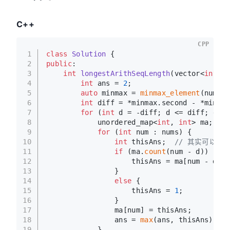
C++
CPP
1
class
Solution
 {
2
public
:
3
int
longestArithSeqLength
(vector<
int
>& 
4
int
 ans = 
2
;
5
auto
 minmax = 
minmax_element
(nums.
b
6
int
 diff = *minmax.second - *minmax
7
for
 (
int
 d = -diff; d <= diff; d++)
8
            unordered_map<
int
, 
int
> ma;
9
for
 (
int
 num : nums) {
10
int
 thisAns;  
// 其实可以直接 i
11
if
 (ma.
count
(num - d)) {
12
                    thisAns = ma[num - d] +
13
                }
14
else
 {
15
                    thisAns = 
1
;
16
                }
17
                ma[num] = thisAns;
18
                ans = 
max
(ans, thisAns);
19
            }