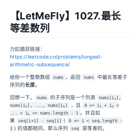
【LetMeFly】1027.最长
等差数列
力扣题目链接：
https://leetcode.cn/problems/longest-
arithmetic-subsequence/
给你一个整数数组
，返回
中最长等差子
nums
nums
序列的
长度
。
回想一下，
的子序列是一个列表
nums
nums[i
],
1
，且
nums[i
], ..., nums[i
]
0 <= i
< i
<
2
k
1
2
。并且如
... < i
<= nums.length - 1
k
果
(
seq[i+1] - seq[i]
0 <= i < seq.length -
) 的值都相同，那么序列
是等差的。
1
seq