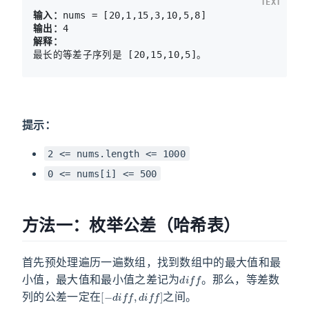
TEXT
输入：
输出：
解释：
提示：
2 <= nums.length <= 1000
0 <= nums[i] <= 500
方法一：枚举公差（哈希表）
首先预处理遍历一遍数组，找到数组中的最大值和最
d
i
f
f
小值，最大值和最小值之差记为
。那么，等差数
[
−
d
i
f
f
,
d
i
f
f
]
列的公差一定在
之间。