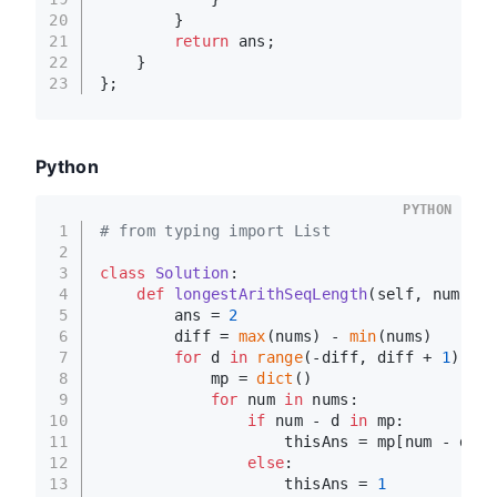
20
        }
21
return
 ans;
22
    }
23
};
Python
PYTHON
1
# from typing import List
2
3
class
Solution
:
4
def
longestArithSeqLength
(
self, nums: 
L
5
        ans = 
2
6
        diff = 
max
(nums) - 
min
(nums)
7
for
 d 
in
range
(-diff, diff + 
1
):
8
            mp = 
dict
()
9
for
 num 
in
 nums:
10
if
 num - d 
in
 mp:
11
                    thisAns = mp[num - d] +
12
else
:
13
                    thisAns = 
1