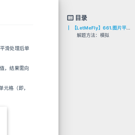
目录
【LetMeFly】661.图片平滑器：模拟
解题方法：模拟
AC代码
平滑处理后单
C++
Python
Java
均值，结果需向
Go
单元格（即，