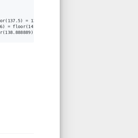
r(137.5) = 137

) = floor(141.666667) = 141
