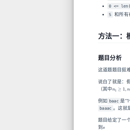
0 <= len
和所有
S
方法一：模
题目分析
这道题题目挺难
说白了就是：
n
1
≥
1
,
n
2
（其中
例如
是“
baac
。这就
baaac
题目给定了一
s
到