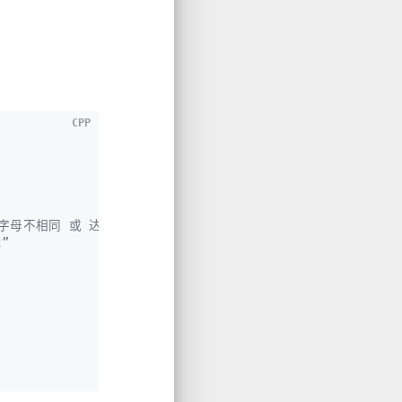
CPP
个字母不相同 或 达到了字符串尾
”