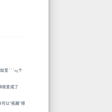
n
2
加至```
个
串就变成了
可以“拓展”得