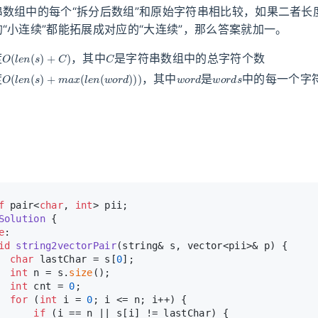
串数组中的每个“拆分后数组”和原始字符串相比较，如果二者长
“小连续”都能拓展成对应的“大连续”，那么答案就加一。
O
(
l
e
n
(
s
)
+
C
)
C
度
，其中
是字符串数组中的总字符个数
O
(
l
e
n
(
s
)
+
m
a
x
(
l
e
n
(
w
o
r
d
)
)
)
w
o
r
d
w
o
r
d
s
度
，其中
是
中的每一个字
f
 pair<
char
, 
int
> pii;
Solution
 {
e
:
id
string2vectorPair
(string& s, vector<pii>& p)
{
char
 lastChar = s[
0
];
int
 n = s.
size
();
int
 cnt = 
0
;
for
 (
int
 i = 
0
; i <= n; i++) {
if
 (i == n || s[i] != lastChar) {