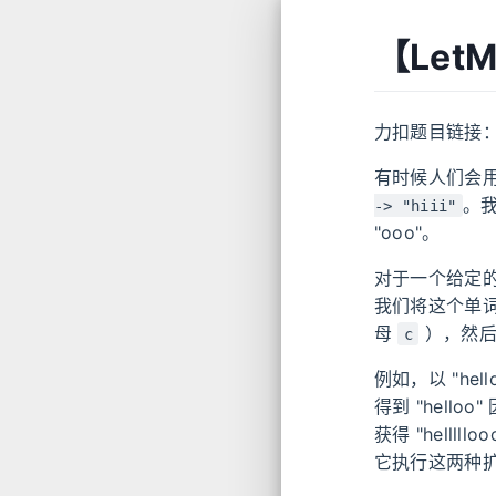
【Let
力扣题目链接
有时候人们会
。我
-> "hiii"
"ooo"。
对于一个给定的
我们将这个单词
母
），然后
c
例如，以 "hel
得到 "helloo
获得 "helllll
它执行这两种