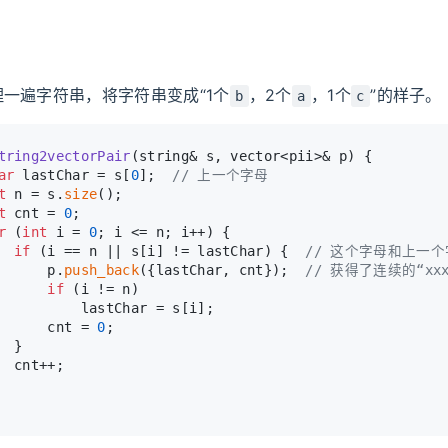
一遍字符串，将字符串变成“1个
，2个
，1个
”的样子。
b
a
c
tring2vectorPair
(string& s, vector<pii>& p)
{
ar
 lastChar = s[
0
];  
// 上一个字母
t
 n = s.
size
();
t
 cnt = 
0
;
r
 (
int
 i = 
0
; i <= n; i++) {
if
 (i == n || s[i] != lastChar) {  
// 这个字母和上一
      p.
push_back
({lastChar, cnt});  
// 获得了连续的“xxx
if
 (i != n)
          lastChar = s[i];
      cnt = 
0
;
  }
  cnt++;