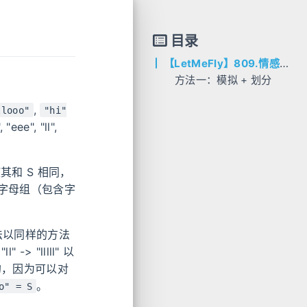
目录
【LetMeFly】809.情感丰富的文字
方法一：模拟 + 划分
题目分析
,
llooo"
"hi"
解题思路
, "ll",
AC代码
C++
和 S 相同，
个字母组（包含字
是无法以同样的方法
> "lllll" 以
张的，因为可以对
。
o" = S