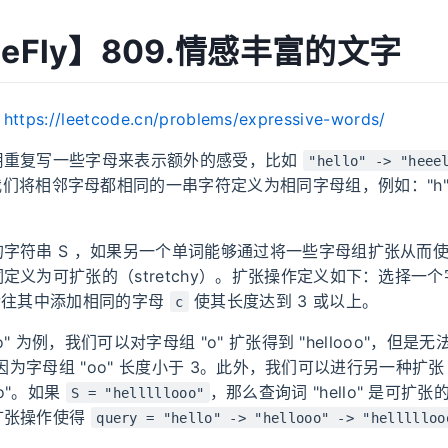
MeFly】809.情感丰富的文字
：
https://leetcode.cn/problems/expressive-words/
用重复写一些字母来表示额外的感受，比如
"hello" -> "heee
们将相邻字母都相同的一串字符定义为相同字母组，例如："h", "eee"
字符串 S ，如果另一个单词能够通过将一些字母组扩张从而使其
定义为可扩张的（stretchy）。扩张操作定义如下：选择一
往其中添加相同的字母
使其长度达到 3 或以上。
c
lo" 为例，我们可以对字母组 "o" 扩张得到 "hellooo"，但
" 因为字母组 "oo" 长度小于 3。此外，我们可以进行另一种扩张 "ll" -
ooo"。如果
，那么查询词 "hello" 是可扩
S = "helllllooo"
扩张操作使得
query = "hello" -> "hellooo" -> "hellllloo