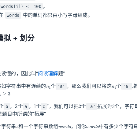
。
(words[i]) <= 100
在
中的单词都只由小写字母组成。
words
拟 + 划分
读懂的，因此叫“
阅读理解
题”
n
1
n
1
假如字符串中有连续的
个
，那么我们可以将这
个
增
'a'
'a'
≥
3
2
3
1个
，2个
，1个
”，我们可以把
个
拓展为
个，字符
b
a
c
'a'
是题目中所谓的“拓展”
s
w
o
r
d
s
w
o
r
d
s
个字符串
和一个字符串数组
，问你
中有多少个字符串