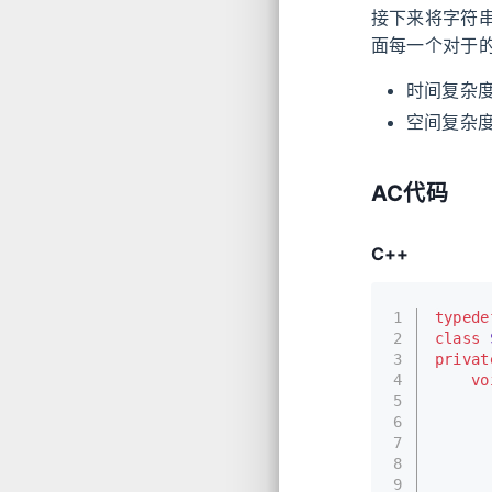
接下来将字符
面每一个对于的
时间复杂
空间复杂
AC代码
C++
1
typede
2
class
3
privat
4
vo
5
6
7
8
9