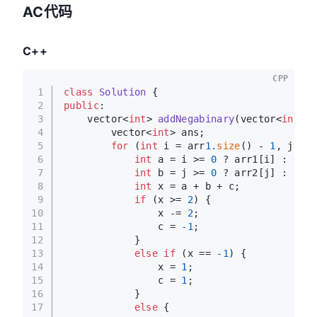
AC代码
C++
CPP
1
class
Solution
 {
2
public
:
3
vector<
int
> 
addNegabinary
(vector<
int
>& 
4
        vector<
int
> ans;
5
for
 (
int
 i = arr
1.
size
() - 
1
, j = a
6
int
 a = i >= 
0
 ? arr1[i] : 
0
;
7
int
 b = j >= 
0
 ? arr2[j] : 
0
;
8
int
 x = a + b + c;
9
if
 (x >= 
2
) {
10
                x -= 
2
;
11
                c = 
-1
;
12
            }
13
else
if
 (x == 
-1
) {
14
                x = 
1
;
15
                c = 
1
;
16
            }
17
else
 {