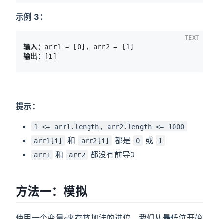
示例 3：
TEXT
输入：
输出：
提示：
1 <= arr1.length, arr2.length <= 1000
和
都是
或
arr1[i]
arr2[i]
0
1
和
都没有前导0
arr1
arr2
方法一：模拟
c
使用一个变量
来存放加法的进位。我们从最低位开始