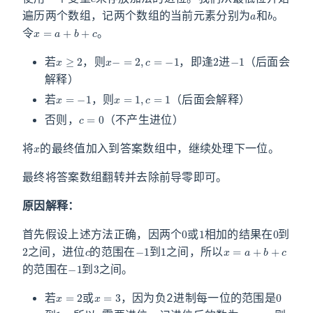
a
b
遍历两个数组，记两个数组的当前元素分别为
和
。
x
=
a
+
b
+
c
令
。
x
≥
2
x
−
=
2
,
c
=
−
1
2
−
1
若
，则
，即逢
进
（后面会
解释）
x
=
−
1
x
=
1
,
c
=
1
若
，则
（后面会解释）
c
=
0
否则，
（不产生进位）
x
将
的最终值加入到答案数组中，继续处理下一位。
最终将答案数组翻转并去除前导零即可。
原因解释：
0
1
0
首先假设上述方法正确，因两个
或
相加的结果在
到
2
c
−
1
1
x
=
a
+
b
+
c
之间，进位
的范围在
到
之间，所以
−
1
3
的范围在
到
之间。
x
=
2
x
=
3
0
若
或
，因为负2进制每一位的范围是
1
x
x
f
i
n
a
l