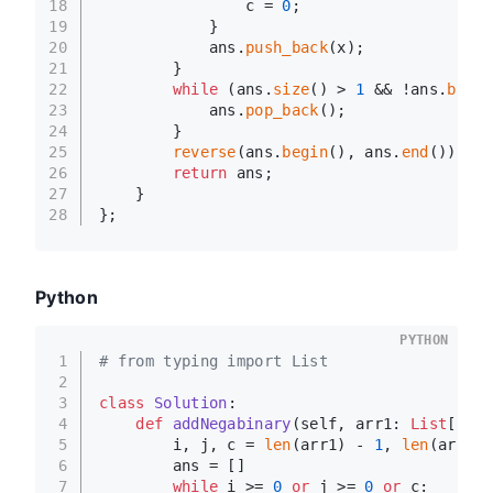
18
                c = 
0
;
19
            }
20
            ans.
push_back
(x);
21
        }
22
while
 (ans.
size
() > 
1
 && !ans.
back
(
23
            ans.
pop_back
();
24
        }
25
reverse
(ans.
begin
(), ans.
end
());
26
return
 ans;
27
    }
28
};
Python
PYTHON
1
# from typing import List
2
3
class
Solution
:
4
def
addNegabinary
(
self, arr1: 
List
[
int
]
5
        i, j, c = 
len
(arr1) - 
1
, 
len
(arr2) 
6
        ans = []
7
while
 i >= 
0
or
 j >= 
0
or
 c: