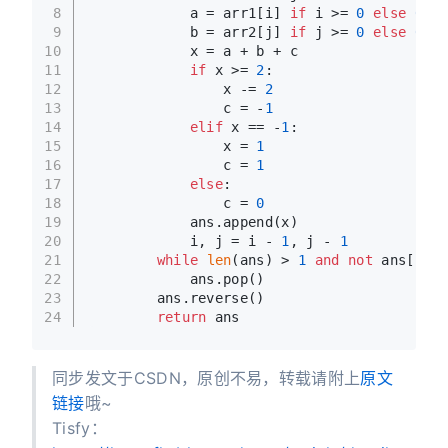
8
            a = arr1[i] 
if
 i >= 
0
else
0
9
            b = arr2[j] 
if
 j >= 
0
else
0
10
            x = a + b + c
11
if
 x >= 
2
:
12
                x -= 
2
13
                c = -
1
14
elif
 x == -
1
:
15
                x = 
1
16
                c = 
1
17
else
:
18
                c = 
0
19
            ans.append(x)
20
            i, j = i - 
1
, j - 
1
21
while
len
(ans) > 
1
and
not
 ans[-
1
]:
22
            ans.pop()
23
        ans.reverse()
24
return
 ans
同步发文于CSDN，原创不易，转载请附上
原文
链接
哦~
Tisfy：