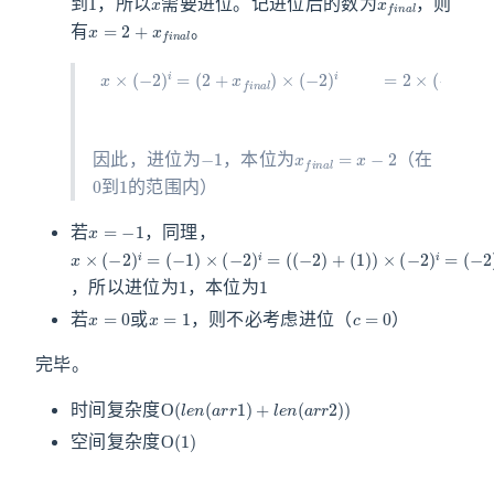
到
，所以
需要进位。记进位后的数为
，则
x
=
2
+
x
f
i
n
a
l
有
。
(
2
+
x
f
(
i
−
n
1
a
(
)
−
l
×
)
1
×
(
)
−
(
×
−
2
(
2
)
−
×
)
2
i
(
x
)
−
=
i
×
+
2
2
(
1
)
−
×
+
i
2
+
(
x
−
)
x
f
i
2
f
=
i
n
i
)
n
i
a
+
a
l
x
×
l
×
f
(
i
(
−
n
−
2
a
2
)
l
)
i
×
i
(
=
−
2
)
i
=
−
1
x
f
i
n
a
l
=
x
−
2
因此，进位为
，本位为
（在
0
1
到
的范围内）
x
=
−
1
若
，同理，
x
(
(
(
(
(
−
(
1
−
−
×
−
)
2
2
1
(
)
2
)
−
)
)
×
×
)
i
i
2
(
+
+
(
−
)
−
1
i
2
+
=
2
)
)
i
i
=
=
1
1
，所以进位为
，本位为
x
=
0
x
=
1
c
=
0
若
或
，则不必考虑进位（
）
完毕。
O
(
l
e
n
(
a
r
r
1
)
+
l
e
n
(
a
r
r
2
)
)
时间复杂度
O
(
1
)
空间复杂度