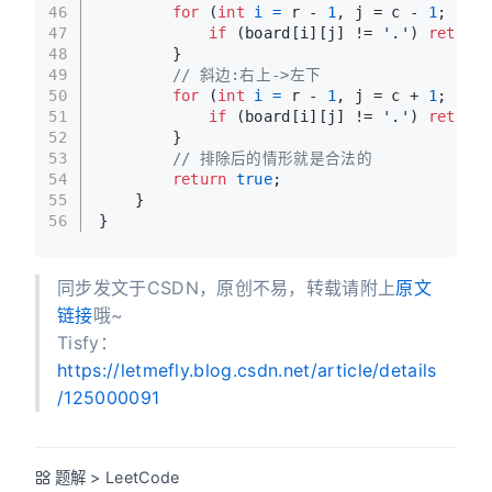
46
for
 (
int
i
=
 r - 
1
, j = c - 
1
; i >=
47
if
 (board[i][j] != 
'.'
) 
return
48
        }
49
// 斜边:右上->左下
50
for
 (
int
i
=
 r - 
1
, j = c + 
1
; i >=
51
if
 (board[i][j] != 
'.'
) 
return
52
        }
53
// 排除后的情形就是合法的
54
return
true
;
55
    }
56
}
同步发文于CSDN，原创不易，转载请附上
原文
链接
哦~
Tisfy：
https://letmefly.blog.csdn.net/article/details
/125000091
题解
>
LeetCode