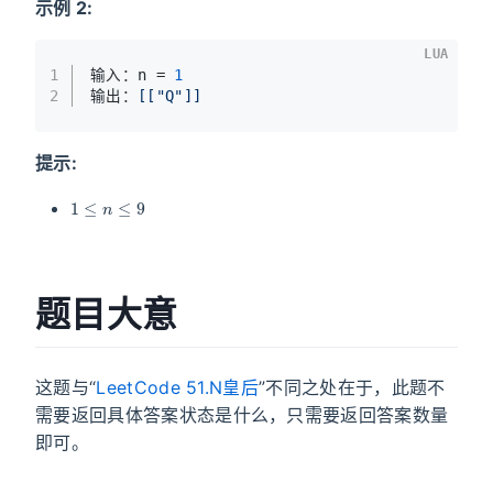
示例 2:
LUA
1
输入：n = 
1
2
输出：
[["Q"]]
提示:
1
≤
n
≤
9
题目大意
这题与“
LeetCode 51.N皇后
”不同之处在于，此题不
需要返回具体答案状态是什么，只需要返回答案数量
即可。