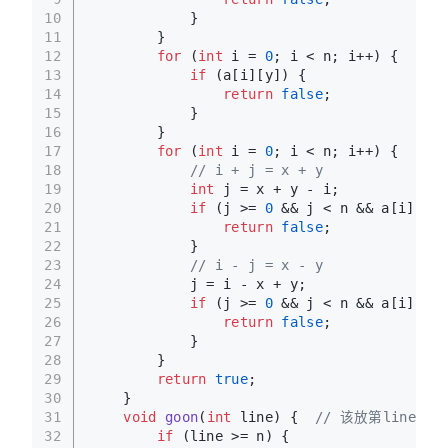
10
            }
11
        }
12
for
 (
int
 i = 
0
; i < n; i++) {
13
if
 (a[i][y]) {
14
return
false
;
15
            }
16
        }
17
for
 (
int
 i = 
0
; i < n; i++) {
18
// i + j = x + y
19
int
 j = x + y - i;
20
if
 (j >= 
0
 && j < n && a[i][j])
21
return
false
;
22
            }
23
// i - j = x - y
24
            j = i - x + y;
25
if
 (j >= 
0
 && j < n && a[i][j])
26
return
false
;
27
            }
28
        }
29
return
true
;
30
    }
31
void
goon
(
int
 line)
{  
// 该放第line行了
32
if
 (line >= n) {