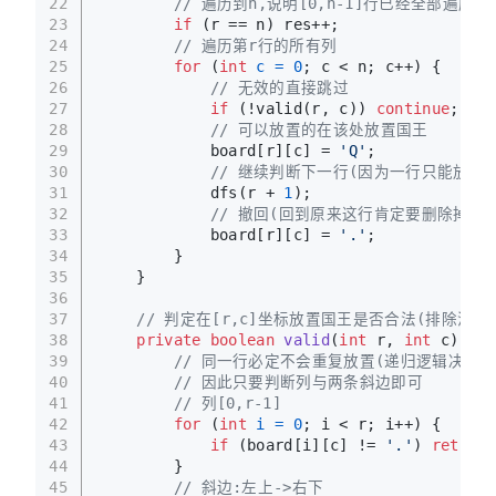
22
// 遍历到n,说明[0,n-1]行已经全部遍历完
23
if
 (r == n) res++;
24
// 遍历第r行的所有列
25
for
 (
int
c
=
0
; c < n; c++) {
26
// 无效的直接跳过
27
if
 (!valid(r, c)) 
continue
;
28
// 可以放置的在该处放置国王
29
            board[r][c] = 
'Q'
;
30
// 继续判断下一行(因为一行只能放一个
31
            dfs(r + 
1
);
32
// 撤回(回到原来这行肯定要删除掉刚刚
33
            board[r][c] = 
'.'
;
34
        }
35
    }
36
37
// 判定在[r,c]坐标放置国王是否合法(排除法)
38
private
boolean
valid
(
int
 r, 
int
 c)
 {
39
// 同一行必定不会重复放置(递归逻辑决定)
40
// 因此只要判断列与两条斜边即可
41
// 列[0,r-1]
42
for
 (
int
i
=
0
; i < r; i++) {
43
if
 (board[i][c] != 
'.'
) 
return
44
        }
45
// 斜边:左上->右下