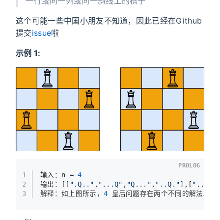
一行或同一列或同一斜线上的棋子
这个可能一些中国小朋友不知道，因此已经在Github
提交
issue
啦
示例 1:
PROLOG
1
输入：n = 
4
2
输出：[[
".Q.."
,
"...Q"
,
"Q..."
,
"..Q."
],[
"..Q."
3
解释：如上图所示，
4
 皇后问题存在两个不同的解法。