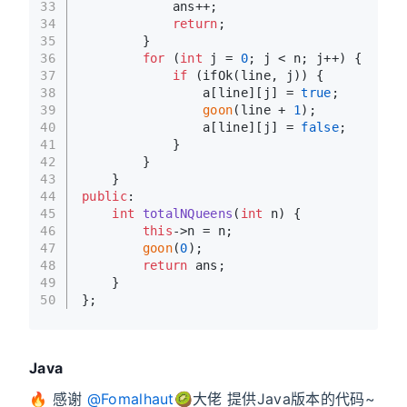
33
            ans++;
34
return
;
35
        }
36
for
 (
int
 j = 
0
; j < n; j++) {
37
if
 (ifOk(line, j)) {
38
                a[line][j] = 
true
;
39
goon
(line + 
1
);
40
                a[line][j] = 
false
;
41
            }
42
        }
43
    }
44
public
:
45
int
totalNQueens
(
int
 n)
{
46
this
->n = n;
47
goon
(
0
);
48
return
 ans;
49
    }
50
};
Java
🔥 感谢
@Fomalhaut🥝
大佬 提供Java版本的代码~