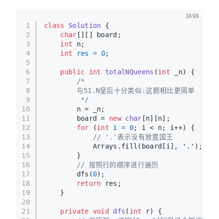
JAVA
1
class
Solution
 {
2
char
[][] board;
3
int
 n;
4
int
res
=
0
;
5
6
public
int
totalNQueens
(
int
 _n)
 {
7
/*
8
        与51.N皇后十分类似:这题相比更简单
9
         */
10
        n = _n;
11
        board = 
new
char
[n][n];
12
for
 (
int
i
=
0
; i < n; i++) {
13
// '.'表示没有放置国王
14
            Arrays.fill(board[i], 
'.'
);
15
        }
16
// 按照行的顺序进行遍历
17
        dfs(
0
);
18
return
 res;
19
    }
20
21
private
void
dfs
(
int
 r)
 {