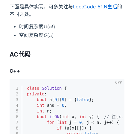
下面是具体实现，可多关注与
LeetCode 51.N皇后
的
不同之处。
O
(
n
!
)
时间复杂度
O
(
n
)
空间复杂度
AC代码
C++
CPP
1
class
Solution
 {
2
private
:
3
bool
 a[
9
][
9
] = {
false
};
4
int
 ans = 
0
;
5
int
 n;
6
bool
ifOk
(
int
 x, 
int
 y)
{  
// 往(x, 
7
for
 (
int
 j = 
0
; j < n; j++) {
8
if
 (a[x][j]) {
9
return
false
;