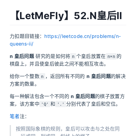
【LetMeFly】52.N皇后II
力扣题目链接：
https://leetcode.cn/problems/n-
queens-ii/
n 皇后问题
研究的是如何将
个皇后放置在
的
n
n×n
棋盘上，并且使皇后彼此之间不能相互攻击。
给你一个整数
，返回所有不同的
n 皇后问题
的解决
n
方案的数量。
每一种解法包含一个不同的
n 皇后问题
的棋子放置方
案，该方案中
和
分别代表了皇后和空位。
'Q'
'.'
笔者
注：
按照国际象棋的规则，皇后可以攻击与之处在同