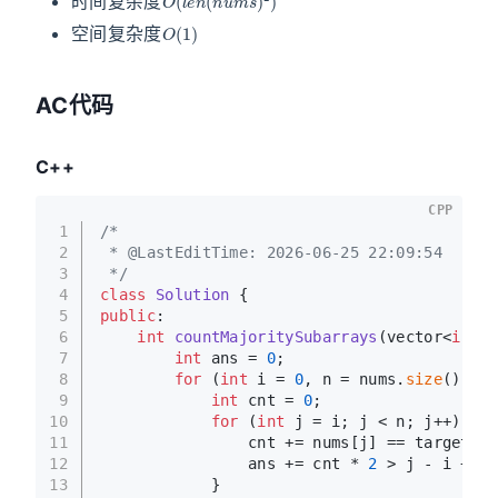
时间复杂度
O
(
1
)
空间复杂度
AC代码
C++
CPP
1
/*
2
 * @LastEditTime: 2026-06-25 22:09:54
3
 */
4
class
Solution
 {
5
public
:
6
int
countMajoritySubarrays
(vector<
int
>&
7
int
 ans = 
0
;
8
for
 (
int
 i = 
0
, n = nums.
size
(); i 
9
int
 cnt = 
0
;
10
for
 (
int
 j = i; j < n; j++) {
11
                cnt += nums[j] == target;
12
                ans += cnt * 
2
 > j - i + 
1
;
13
            }