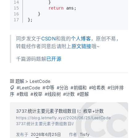
14
        }
15
return
 ans;
16
    }
17
};
同步发文于
CSDN
和我的
个人博客
，原创不易，
转载经作者同意后请附上
原文链接
哦~
千篇源码题解
已开源
题解
>
LeetCode
#LeetCode
#中等
#分治
#前缀和
#哈希表
#归并排
序
#数组
#枚举
#线段树
#计数
#题解
3737.统计主要元素子数组数目 I：枚举+计数
https://blog.letmefly.xyz/2026/06/25/LeetCode
3737.统计主要元素子数组数目I/
发布于
2026年6月25日
作者
Tisfy