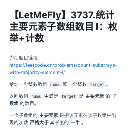
【LetMeFly】3737.统计
主要元素子数组数目 I：枚
举+计数
力扣题目链接：
https://leetcode.cn/problems/count-subarrays-
with-majority-element-i/
给你一个整数数组
和一个整数
。
nums
target
返回数组
中满足
是
主要元素
的
子
nums
target
数组
的数目。
一个子数组的
主要元素
是指该元素在该子数组中出
现的次数
严格大于
其长度的
一半
。