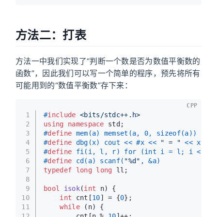
方法二：打表
方法一中我们实现了“判断一个数是否为数值平衡数的
函数”，因此我们可以写一个简单的程序，预先将所有
可能用到的“数值平衡数”存下来：
CPP
1
#
include
<bits/stdc++.h>
2
using
namespace
 std;
3
#
define
 mem(a) memset(a, 0, sizeof(a))
4
#
define
 dbg(x) cout << #x << 
" = "
 << x << 
5
#
define
 fi(i, l, r) for (int i = l; i < r; 
6
#
define
 cd(a) scanf(
"%d"
, &a)
7
typedef
long
long
 ll;
8
9
bool
isok
(
int
 n)
{
10
int
 cnt[
10
] = {
0
};
11
while
 (n) {
12
        cnt[n % 
10
]++;