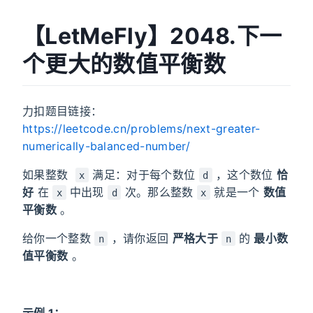
【LetMeFly】2048.下一
个更大的数值平衡数
力扣题目链接：
https://leetcode.cn/problems/next-greater-
numerically-balanced-number/
如果整数
满足：对于每个数位
，这个数位
恰
x
d
好
在
中出现
次。那么整数
就是一个
数值
x
d
x
平衡数
。
给你一个整数
，请你返回
严格大于
的
最小数
n
n
值平衡数
。
示例 1：