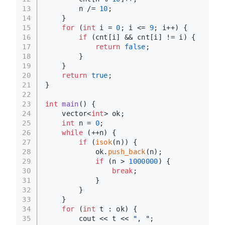
13
        n /= 
10
;
14
    }
15
for
 (
int
 i = 
0
; i <= 
9
; i++) {
16
if
 (cnt[i] && cnt[i] != i) {
17
return
false
;
18
        }
19
    }
20
return
true
;
21
}
22
23
int
main
()
{
24
    vector<
int
> ok;
25
int
 n = 
0
;
26
while
 (++n) {
27
if
 (
isok
(n)) {
28
            ok.
push_back
(n);
29
if
 (n > 
1000000
) {
30
break
;
31
            }
32
        }
33
    }
34
for
 (
int
 t : ok) {
35
        cout << t << 
", "
;