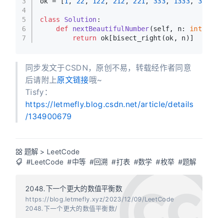
3
ok = [
1
, 
22
, 
122
, 
212
, 
221
, 
333
, 
1333
, 
3133
4
5
class
Solution
:
6
def
nextBeautifulNumber
(
self, n: 
int
) -
7
return
 ok[bisect_right(ok, n)]
同步发文于CSDN，原创不易，转载经作者同意
后请附上
原文链接
哦~
Tisfy：
https://letmefly.blog.csdn.net/article/details
/134900679
题解
>
LeetCode
#LeetCode
#中等
#回溯
#打表
#数学
#枚举
#题解
2048.下一个更大的数值平衡数
https://blog.letmefly.xyz/2023/12/09/LeetCode
2048.下一个更大的数值平衡数/