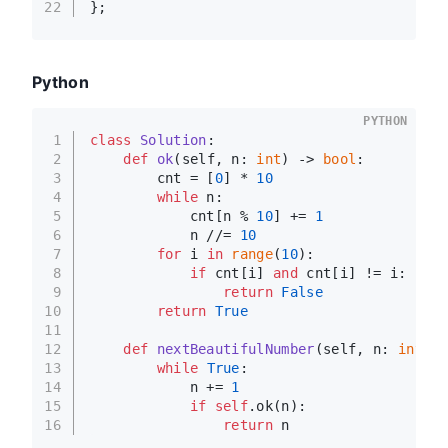
22
};
Python
PYTHON
1
class
Solution
:
2
def
ok
(
self, n: 
int
) -> 
bool
:
3
        cnt = [
0
] * 
10
4
while
 n:
5
            cnt[n % 
10
] += 
1
6
            n //= 
10
7
for
 i 
in
range
(
10
):
8
if
 cnt[i] 
and
 cnt[i] != i:
9
return
False
10
return
True
11
12
def
nextBeautifulNumber
(
self, n: 
int
) -
13
while
True
:
14
            n += 
1
15
if
self
.ok(n):
16
return
 n