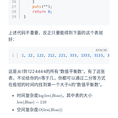
36
    }
37
puts
(
""
);
38
return
0
;
39
}
上述代码不重要，反正只要能得到下面的这个表就
好：
APACHE
1
1
, 
22
, 
122
, 
212
, 
221
, 
333
, 
1333
, 
3133
, 
3313
这是从1到1224444的所有“数值平衡数”。有了这张
表，不论给你的n等于几，你都可以通过二分等方式
在极短的时间内找到第一个大于n的“数值平衡数”。
log
l
e
n
(
B
i
a
o
)
时间复杂度
，其中表的大小
l
e
n
(
B
i
a
o
)
=
110
O
(
l
e
n
(
B
i
a
o
)
)
空间复杂度