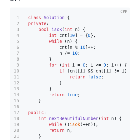
CPP
1
class
Solution
 {
2
private
:
3
bool
isok
(
int
 n)
{
4
int
 cnt[
10
] = {
0
};
5
while
 (n) {
6
            cnt[n % 
10
]++;
7
            n /= 
10
;
8
        }
9
for
 (
int
 i = 
0
; i <= 
9
; i++) {
10
if
 (cnt[i] && cnt[i] != i) {
11
return
false
;
12
            }
13
        }
14
return
true
;
15
    }
16
17
public
:
18
int
nextBeautifulNumber
(
int
 n)
{
19
while
 (!
isok
(++n));
20
return
 n;
21
    }