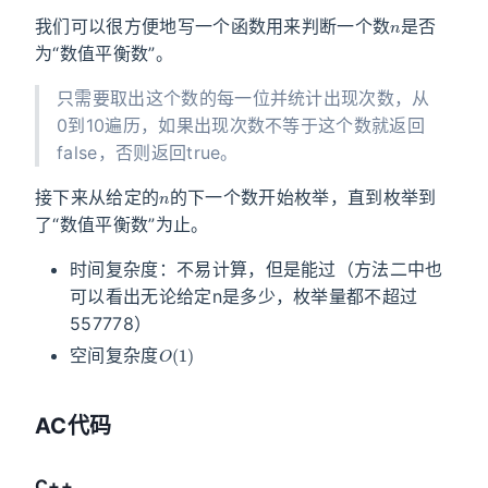
n
我们可以很方便地写一个函数用来判断一个数
是否
为“数值平衡数”。
只需要取出这个数的每一位并统计出现次数，从
0到10遍历，如果出现次数不等于这个数就返回
false，否则返回true。
n
接下来从给定的
的下一个数开始枚举，直到枚举到
了“数值平衡数”为止。
时间复杂度：不易计算，但是能过（方法二中也
可以看出无论给定n是多少，枚举量都不超过
557778）
O
(
1
)
空间复杂度
AC代码
C++