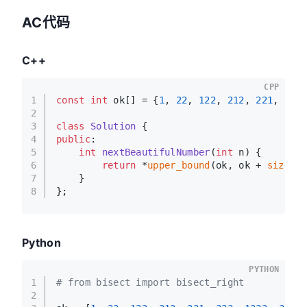
AC代码
C++
CPP
1
const
int
 ok[] = {
1
, 
22
, 
122
, 
212
, 
221
, 
333
2
3
class
Solution
 {
4
public
:
5
int
nextBeautifulNumber
(
int
 n)
{
6
return
 *
upper_bound
(ok, ok + 
sizeof
7
    }
8
};
Python
PYTHON
1
# from bisect import bisect_right
2