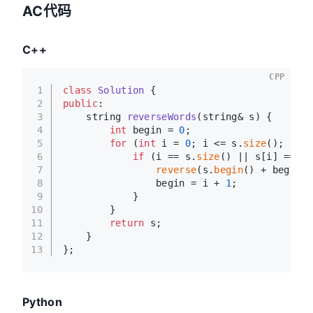
AC代码
C++
CPP
1
class
Solution
 {
2
public
:
3
string 
reverseWords
(string& s)
{
4
int
 begin = 
0
;
5
for
 (
int
 i = 
0
; i <= s.
size
(); i++)
6
if
 (i == s.
size
() || s[i] == 
' 
7
reverse
(s.
begin
() + begin, 
8
                begin = i + 
1
;
9
            }
10
        }
11
return
 s;
12
    }
13
};
Python