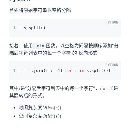
首先将原始字符串以空格分隔
PYTHON
1
s.split()
接着，使用
函数，以空格为间隔按顺序添加“分
join
隔后字符列表中的每一个字符 的 反向形式”
PYTHON
1
' '
.join(i[::-
1
] 
for
 i 
in
 s.split())
i
i
[
::
−
1
]
其中
是“分隔后字符列表中的每一个字符”，
是
其翻转后的形式。
O
(
l
e
n
(
s
)
)
时间复杂度
O
(
l
e
n
(
s
)
)
空间复杂度