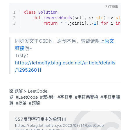
PYTHON
1
class
Solution
:
2
def
reverseWords
(
self, s: 
str
) -> 
str
:
3
return
' '
.join(i[::-
1
] 
for
 i 
in
 s.
同步发文于CSDN，原创不易，转载请附上
原文
链接
哦~
Tisfy：
https://letmefly.blog.csdn.net/article/details
/129526011
题解
>
LeetCode
#LeetCode
#双指针
#字符串
#字符串变换
#字符串翻
转
#简单
#题解
557.反转字符串中的单词 III
https://blog.letmefly.xyz/2023/03/14/LeetCode