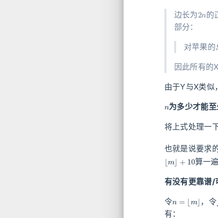
2
n
边长为
的
部分：
对苹果的
因此所有的
由于Y与X类似
n
为多少才能至少
将上式处理一
也就是说要求
⌊
m
⌋
+
10
算一
有没有更靠谱/
n
=
⌊
m
⌋
令
，令
有：