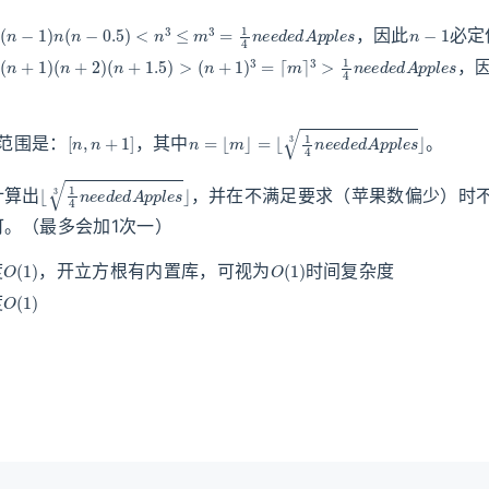
−
1
)
n
(
n
−
0.5
)
<
n
3
≤
m
3
=
1
4
n
e
e
d
e
d
A
p
p
l
e
s
n
−
1
，因此
必定
+
1
)
(
n
+
2
)
(
n
+
1.5
)
>
(
n
+
1
)
3
=
⌈
m
⌉
3
>
1
4
n
e
e
d
e
d
A
p
p
l
e
s
，
[
n
,
n
+
1
]
n
=
⌊
m
⌋
=
⌊
1
4
n
e
e
d
e
d
A
p
p
l
e
s
3
⌋
范围是：
，其中
。
⌊
1
4
n
e
e
d
e
d
A
p
p
l
e
s
3
⌋
计算出
，并在不满足要求（苹果数偏少）时
可。（最多会加1次一）
O
(
1
)
O
(
1
)
度
，开立方根有内置库，可视为
时间复杂度
O
(
1
)
度