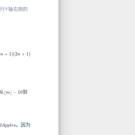
行Y轴右侧的
(
n
+
1
)
(
2
n
+
1
)
⌊
m
⌋
−
10
从
到
d
A
p
p
l
e
s
。因为