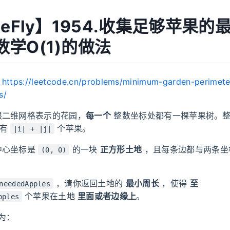
MeFly】1954.收集足够苹果的
学O(1)的做法
：
https://leetcode.cn/problems/minimum-garden-perimeter
s/
限二维网格表示的花园，
每一个
整数坐标处都有一棵苹果树。
树有
个苹果。
|i| + |j|
中心坐标是
的一块
正方形土地
，且每条边都与两条坐
(0, 0)
，请你返回土地的
最小周长
，使得
至
neededApples
个苹果在土地
里面或者边缘上
。
pples
为：