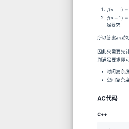
f
(
n
−
1
)
=
(
n
f
(
n
+
1
)
=
(
n
足要求
a
n
s
所以答案
的
因此只需要先
到满足要求即
时间复杂
空间复杂
AC代码
C++