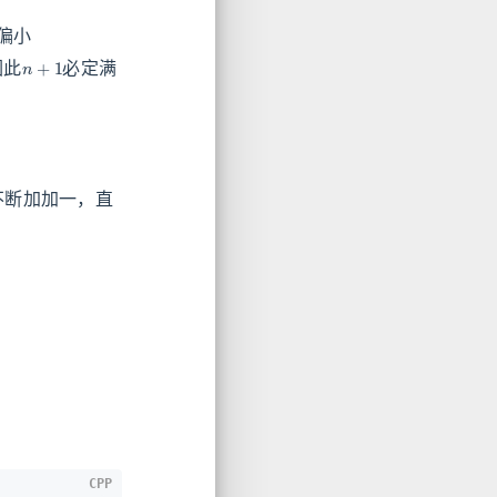
偏小
n
+
1
因此
必定满
不断加加一，直
CPP