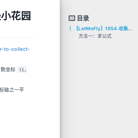
最小花园
目录
【LetMeFly】1954.收集足够苹果的最小花园周长：数学O(1)的做法
方法一：求公式
AC代码
-to-collect-
C++
Python
整数坐标
(i,
标轴之一平