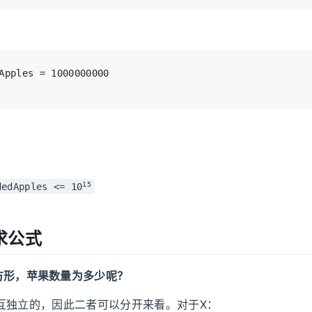
15
dedApples <= 10
求公式
方形，苹果数量为多少呢？
互独立的，因此二者可以分开来看。对于X：