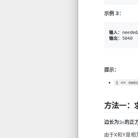
示例 3：
输入：
输出：
提示：
1 <= nee
方法一：
2
n
边长为
的正
由于X和Y是相