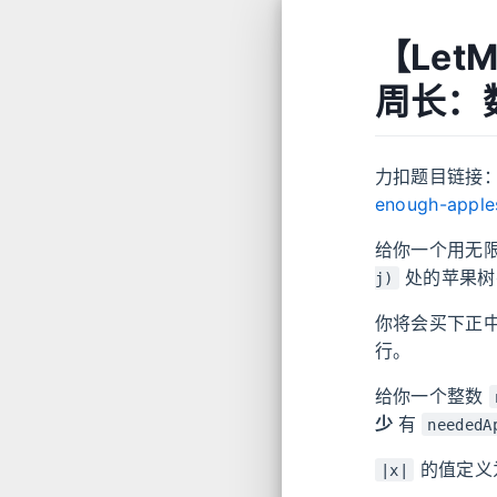
【Let
周长：数
力扣题目链接
enough-apple
给你一个用无
处的苹果
j)
你将会买下正
行。
给你一个整数
少
有
neededA
的值定义
|x|