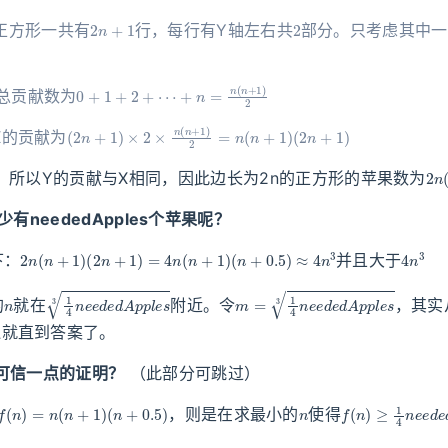
2
n
+
1
2
正方形一共有
行，每行有Y轴左右共
部分。只考虑其中一
0
+
1
+
2
+
⋯
+
n
=
n
(
n
+
1
)
2
总贡献数为
(
2
n
+
1
)
×
2
×
n
(
n
+
1
)
2
=
n
(
n
+
1
)
(
2
n
+
1
)
X的贡献为
2
n
，所以Y的贡献与X相同，因此边长为2n的正方形的苹果数为
有neededApples个苹果呢？
2
n
(
n
+
1
)
(
2
n
+
1
)
=
4
n
(
n
+
1
)
(
n
+
0.5
)
≈
4
n
3
4
n
3
下：
并且大于
n
1
4
n
e
e
d
e
d
A
p
p
l
e
s
3
m
=
1
4
n
e
e
d
e
d
A
p
p
l
e
s
3
的
就在
附近。令
，其实
遍就直到答案了。
可信一点的证明？
（此部分可跳过）
f
(
n
)
=
n
(
n
+
1
)
(
n
+
0.5
)
n
f
(
n
)
≥
1
4
n
e
e
d
e
，则是在求最小的
使得