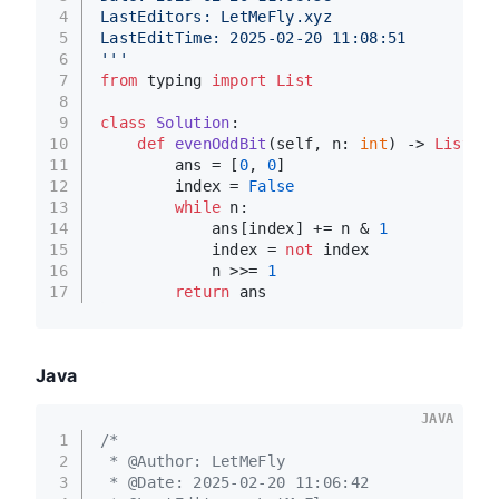
4
LastEditors: LetMeFly.xyz
5
LastEditTime: 2025-02-20 11:08:51
6
'''
7
from
 typing 
import
List
8
9
class
Solution
:
10
def
evenOddBit
(
self, n: 
int
) -> 
List
[
in
11
        ans = [
0
, 
0
]
12
        index = 
False
13
while
 n:
14
            ans[index] += n & 
1
15
            index = 
not
 index
16
            n >>= 
1
17
return
 ans
Java
JAVA
1
/*
2
 * @Author: LetMeFly
3
 * @Date: 2025-02-20 11:06:42