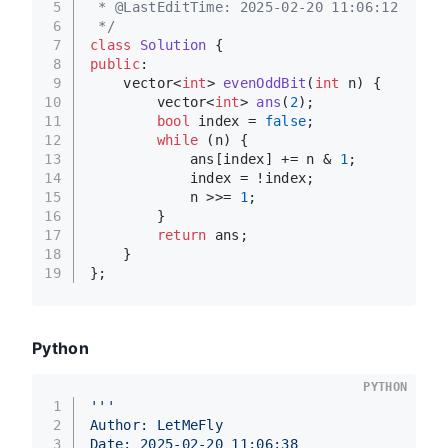
5
 * @LastEditTime: 2025-02-20 11:06:12
6
 */
7
class
Solution
 {
8
public
:
9
vector<
int
> 
evenOddBit
(
int
 n)
{
10
vector<
int
> 
ans
(
2
)
;
11
bool
 index = 
false
;
12
while
 (n) {
13
            ans[index] += n & 
1
;
14
            index = !index;
15
            n >>= 
1
;
16
        }
17
return
 ans;
18
    }
19
};
Python
PYTHON
1
'''
2
Author: LetMeFly
3
Date: 2025-02-20 11:06:38