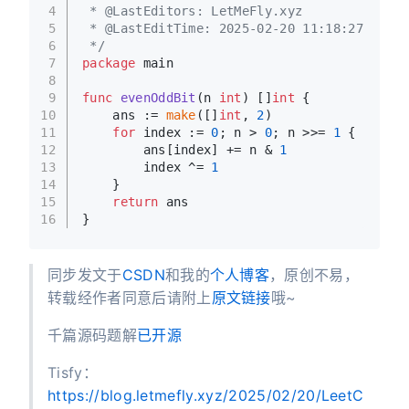
4
 * @LastEditors: LetMeFly.xyz
5
 * @LastEditTime: 2025-02-20 11:18:27
6
 */
7
package
 main
8
9
func
evenOddBit
(n 
int
)
 []
int
 {
10
    ans := 
make
([]
int
, 
2
)
11
for
 index := 
0
; n > 
0
; n >>= 
1
 {
12
        ans[index] += n & 
1
13
        index ^= 
1
14
    }
15
return
 ans
16
}
同步发文于
CSDN
和我的
个人博客
，原创不易，
转载经作者同意后请附上
原文链接
哦~
千篇源码题解
已开源
Tisfy：
https://blog.letmefly.xyz/2025/02/20/LeetC