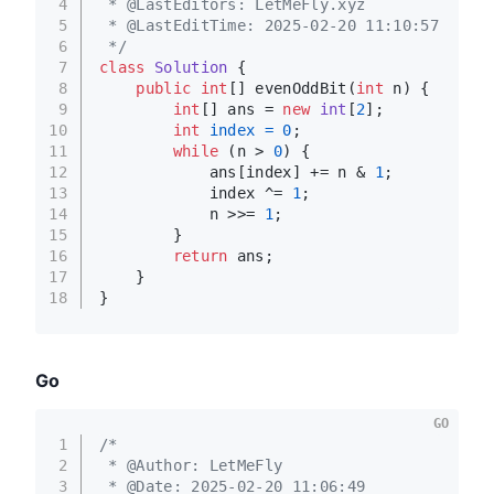
4
 * @LastEditors: LetMeFly.xyz
5
 * @LastEditTime: 2025-02-20 11:10:57
6
 */
7
class
Solution
 {
8
public
int
[] evenOddBit(
int
 n) {
9
int
[] ans = 
new
int
[
2
];
10
int
index
=
0
;
11
while
 (n > 
0
) {
12
            ans[index] += n & 
1
;
13
            index ^= 
1
;
14
            n >>= 
1
;
15
        }
16
return
 ans;
17
    }
18
}
Go
GO
1
/*
2
 * @Author: LetMeFly
3
 * @Date: 2025-02-20 11:06:49