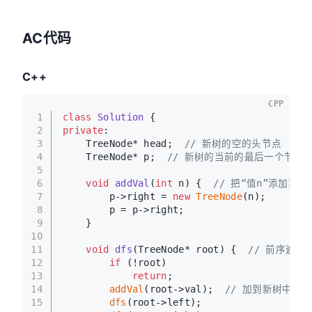
AC代码
C++
CPP
1
class
Solution
 {
2
private
:
3
    TreeNode* head;  
// 新树的空的头节点
4
    TreeNode* p;  
// 新树的当前的最后一个节点
5
6
void
addVal
(
int
 n)
{  
// 把“值n”添加到新
7
        p->right = 
new
TreeNode
(n);
8
        p = p->right;
9
    }
10
11
void
dfs
(TreeNode* root)
{  
// 前序遍历
12
if
 (!root)
13
return
;
14
addVal
(root->val);  
// 加到新树中
15
dfs
(root->left);