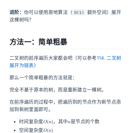
进阶：
你可以使用原地算法（
额外空间）展开
O(1)
这棵树吗？
方法一：简单粗暴
二叉树的前序遍历大家都会吧（可以参考
114. 二叉树
展开为链表
）
那么一个简单粗暴的方法就是：
完全不基于原本的树，而是重新建立一棵树。
在前序遍历的过程中，把遍历到的节点作为新节点添
加到新树里面即可。
O
(
n
)
n
时间复杂度
，其中
是节点的个数
O
(
n
)
空间复杂度