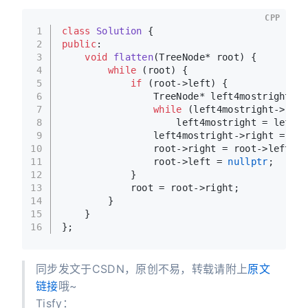
CPP
1
class
Solution
 {
2
public
:
3
void
flatten
(TreeNode* root)
{
4
while
 (root) {
5
if
 (root->left) {
6
                TreeNode* left4mostright = 
7
while
 (left4mostright->righ
8
                    left4mostright = left4m
9
                left4mostright->right = roo
10
                root->right = root->left;
11
                root->left = 
nullptr
;
12
            }
13
            root = root->right;
14
        }
15
    }
16
};
同步发文于CSDN，原创不易，转载请附上
原文
链接
哦~
Tisfy：