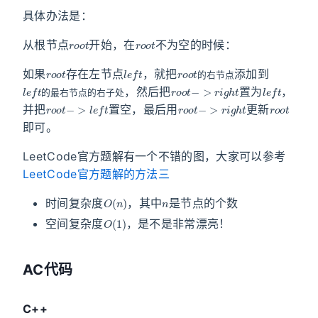
具体办法是：
r
o
o
t
r
o
o
t
从根节点
开始，在
不为空的时候：
r
o
o
t
l
e
f
t
r
节
o
o
点
t
的
右
如果
存在左节点
，就把
添加到
l
子
e
f
处
t
的
最
右
节
点
的
右
r
o
o
t
−
>
r
i
g
h
t
l
e
f
t
的
右
节
点
，然后把
置为
，
r
o
o
t
−
>
l
e
f
t
r
o
o
t
−
>
r
i
g
h
t
r
o
o
t
的
最
右
节
点
的
右
子
处
并把
置空，最后用
更新
即可。
LeetCode官方题解有一个不错的图，大家可以参考
LeetCode官方题解的方法三
O
(
n
)
n
时间复杂度
，其中
是节点的个数
O
(
1
)
空间复杂度
，是不是非常漂亮！
AC代码
C++