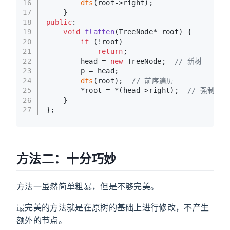
16
dfs
(root->right);
17
    }
18
public
:
19
void
flatten
(TreeNode* root)
{
20
if
 (!root)
21
return
;
22
        head = 
new
 TreeNode;  
// 新树
23
        p = head;
24
dfs
(root);  
// 前序遍历
25
        *root = *(head->right);  
// 强制改值
26
    }
27
};
方法二：十分巧妙
方法一虽然简单粗暴，但是不够完美。
最完美的方法就是在原树的基础上进行修改，不产生
额外的节点。