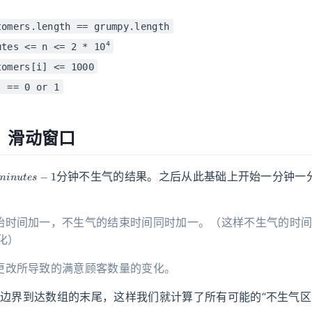
tomers.length == grumpy.length
4
utes <= n <= 2 * 10
tomers[i] <= 1000
] == 0 or 1
：滑动窗口
m
i
n
u
t
e
s
−
1
分钟不生气的结果。之后从此基础上开始一分钟一
始时间加一，不生气的结束时间同时加一。（这样不生气的时
化）
更改所导致的满意顾客数量的变化。
右边界到达数组的末尾，这样我们就计算了所有可能的“不生气区