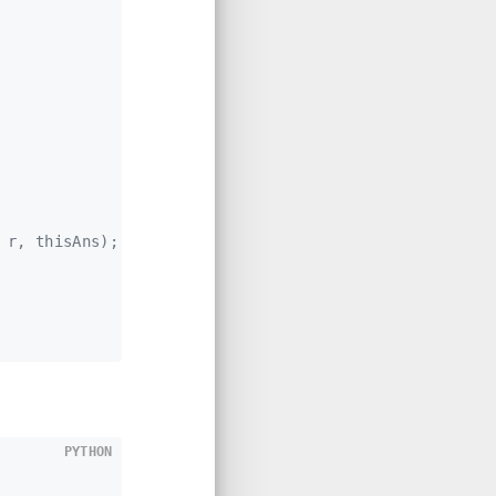
 r, thisAns);  //*************
PYTHON