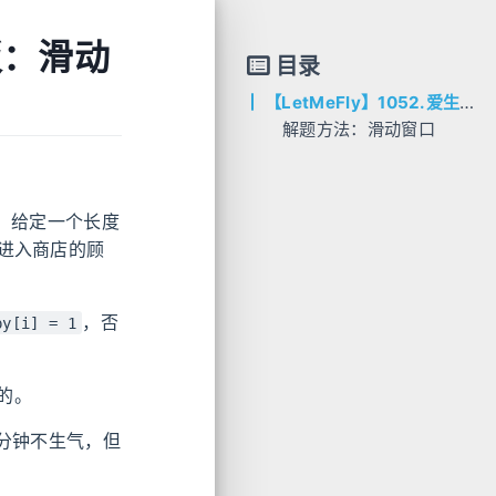
板：滑动
目录
【LetMeFly】1052.爱生气的书店老板：滑动窗口
解题方法：滑动窗口
AC代码
/
C++
Python
。给定一个长度
进入商店的顾
，否
py[i] = 1
的。
分钟不生气，但