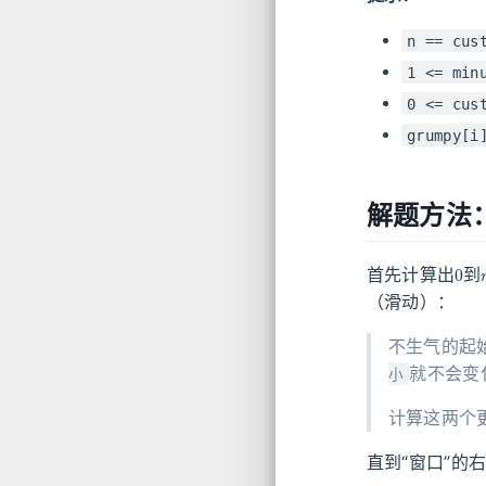
n == cus
1 <= min
0 <= cus
grumpy[i
解题方法
0
首先计算出
到
（滑动）：
不生气的起
就不会变
小
计算这两个
直到“窗口”的