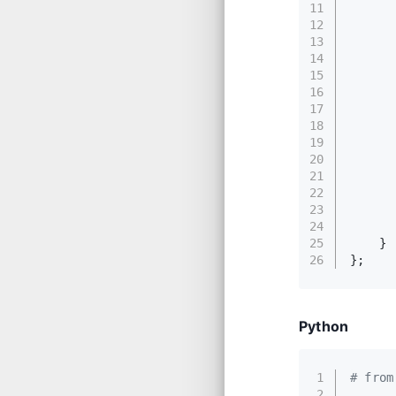
11
      
12
      
13
14
15
16
      
17
      
18
19
      
20
      
21
      
22
23
      
24
25
    }
26
};
Python
1
# from
2