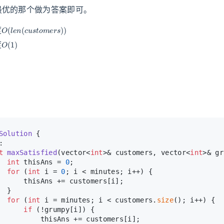
最优的那个做为答案即可。
O
(
l
e
n
(
c
u
s
t
o
m
e
r
s
)
)
度
O
(
1
)
度
Solution
 {
:
t
maxSatisfied
(vector<
int
>& customers, vector<
int
>& gr
int
 thisAns = 
0
;
for
 (
int
 i = 
0
; i < minutes; i++) {
      thisAns += customers[i];
  }
for
 (
int
 i = minutes; i < customers.
size
(); i++) {
if
 (!grumpy[i]) {
          thisAns += customers[i];