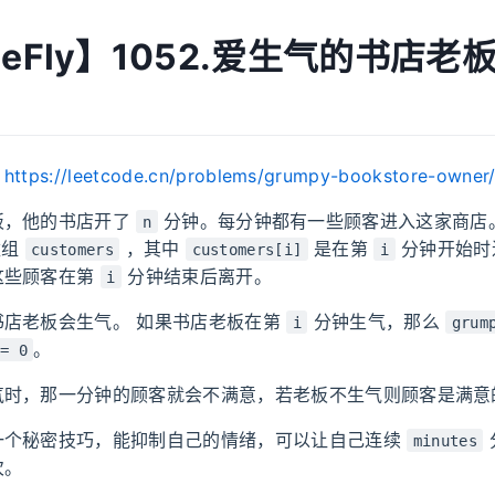
MeFly】1052.爱生气的书店老
：
https://leetcode.cn/problems/grumpy-bookstore-owner
板，他的书店开了
分钟。每分钟都有一些顾客进入这家商店
n
数组
，其中
是在第
分钟开始时
customers
customers[i]
i
这些顾客在第
分钟结束后离开。
i
书店老板会生气。 如果书店老板在第
分钟生气，那么
i
grum
。
= 0
气时，那一分钟的顾客就会不满意，若老板不生气则顾客是满意
一个秘密技巧，能抑制自己的情绪，可以让自己连续
minutes
次。