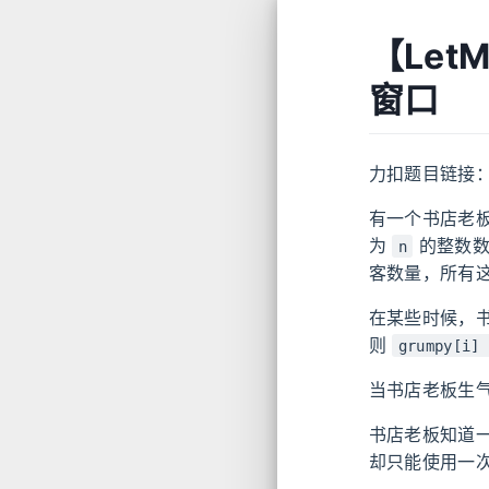
【Let
窗口
力扣题目链接
有一个书店老
为
的整数
n
客数量，所有
在某些时候，
则
grumpy[i] 
当书店老板生
书店老板知道
却只能使用一