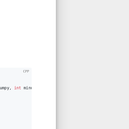
CPP
umpy, 
int
 minutes)
{