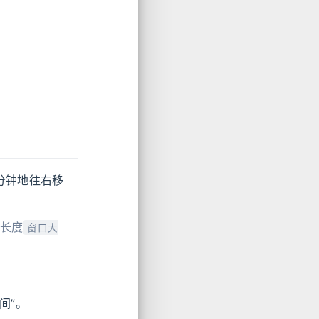
分钟地往右移
间长度
窗口大
间”。