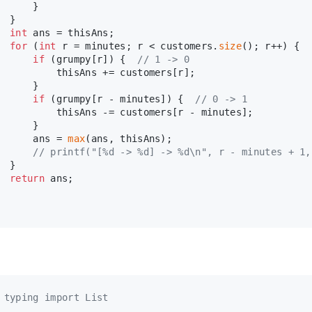
      }
  }
int
 ans = thisAns;
for
 (
int
 r = minutes; r < customers.
size
(); r++) {
if
 (grumpy[r]) {  
// 1 -> 0
          thisAns += customers[r];
      }
if
 (grumpy[r - minutes]) {  
// 0 -> 1
          thisAns -= customers[r - minutes];
      }
      ans = 
max
(ans, thisAns);
// printf("[%d -> %d] -> %d\n", r - minutes + 1,
  }
return
 ans;
 typing import List