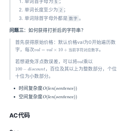
单词首字母为
；
$
单词长度至少为
；
2
单词除首字母外都是
。
数字
问题三
：如何获得打折后的字符串？
首先获得原始价格：默认价格val为0开始遍历数
v
字
a
l
=
v
a
l
×
10
+
当
前
字
符
对
应
数
字，每次
。
当
前
字
符
对
应
数
字
v
a
l
若想避免浮点数误差，可以将
乘以
100
−
d
i
s
c
o
u
n
t
，百位及其以上为整数部分，个位
十位为小数部分。
O
(
l
e
n
(
s
e
n
t
e
n
c
e
)
)
时间复杂度
O
(
l
e
n
(
s
e
n
t
e
n
c
e
)
)
空间复杂度
AC代码