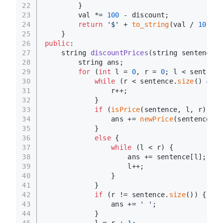
22
        }
23
        val *= 
100
 - discount;
24
return
'$'
 + 
to_string
(val / 
100
) +
25
    }
26
public
:
27
string 
discountPrices
(string sentence, 
28
        string ans;
29
for
 (
int
 l = 
0
, r = 
0
; l < sentence
30
while
 (r < sentence.
size
() && s
31
                r++;
32
            }
33
if
 (
isPrice
(sentence, l, r)) {
34
                ans += 
newPrice
(sentence, l
35
            }
36
else
 {
37
while
 (l < r) {
38
                    ans += sentence[l];
39
                    l++;
40
                }
41
            }
42
if
 (r != sentence.
size
()) {
43
                ans += 
' '
;
44
            }
45
            l = r + 
1
;