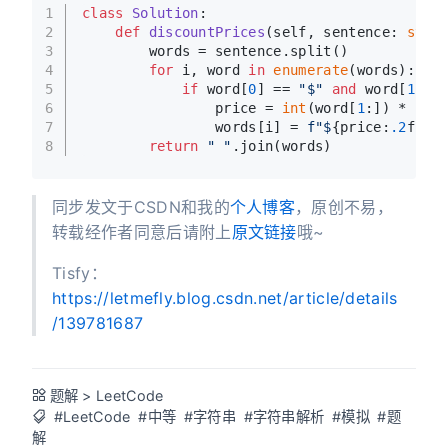
1
class
Solution
:
2
def
discountPrices
(
self, sentence: 
str
,
3
        words = sentence.split()
4
for
 i, word 
in
enumerate
(words):
5
if
 word[
0
] == 
"$"
and
 word[
1
:].
6
                price = 
int
(word[
1
:]) * (
1
 
7
                words[i] = 
f"$
{price:
.2
f}
"
8
return
" "
.join(words)
同步发文于CSDN和我的
个人博客
，原创不易，
转载经作者同意后请附上
原文链接
哦~
Tisfy：
https://letmefly.blog.csdn.net/article/details
/139781687
题解
>
LeetCode
#LeetCode
#中等
#字符串
#字符串解析
#模拟
#题
解