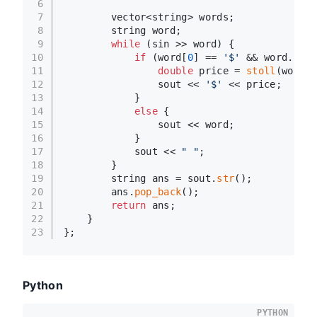
6
7
        vector<string> words;
8
        string word;
9
while
 (sin >> word) {
10
if
 (word[
0
] == 
'$'
 && word.
size
11
double
 price = 
stoll
(word.
s
12
                sout << 
'$'
 << price;
13
            }
14
else
 {
15
                sout << word;
16
            }
17
            sout << 
" "
;
18
        }
19
        string ans = sout.
str
();
20
        ans.
pop_back
();
21
return
 ans;
22
    }
23
};
Python
PYTHON