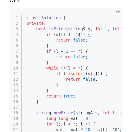
C++
CPP
1
class
Solution
 {
2
private
:
3
bool
isPrice
(string& s, 
int
 l, 
int
 r)
{
4
if
 (s[l] != 
'$'
) {
5
return
false
;
6
        }
7
if
 (l + 
1
 == r) {
8
return
false
;
9
        }
10
while
 (++l < r) {
11
if
 (!
isdigit
(s[l])) {
12
return
false
;
13
            }
14
        }
15
return
true
;
16
    }
17
18
string 
newPrice
(string& s, 
int
 l, 
int
 r
19
long
long
 val = 
0
;
20
for
 (; l < r; l++) {
21
            val = val * 
10
 + s[l] -
'0'
;