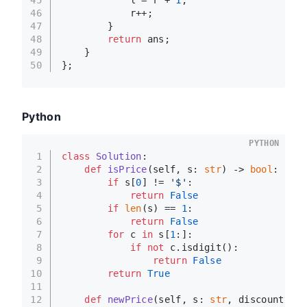
46
            r++;
47
        }
48
return
 ans;
49
    }
50
};
Python
PYTHON
1
class
Solution
:
2
def
isPrice
(
self, s: 
str
) -> 
bool
:
3
if
 s[
0
] != 
'$'
:
4
return
False
5
if
len
(s) == 
1
:
6
return
False
7
for
 c 
in
 s[
1
:]:
8
if
not
 c.isdigit():
9
return
False
10
return
True
11
12
def
newPrice
(
self, s: 
str
, discount: 
in