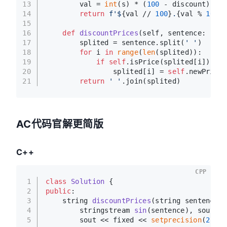
13
        val = 
int
(s) * (
100
 - discount)
14
return
f'$
{val // 
100
}
.
{val % 
100
:0
15
16
def
discountPrices
(
self, sentence: 
str
,
17
        splited = sentence.split(
' '
)
18
for
 i 
in
range
(
len
(splited)):
19
if
self
.isPrice(splited[i]):
20
                splited[i] = 
self
.newPrice(
21
return
' '
.join(splited)
AC代码官解更简版
C++
CPP
1
class
Solution
 {
2
public
:
3
string 
discountPrices
(string sentence, 
4
stringstream 
sin
(sentence)
, sout
;
5
        sout << fixed << 
setprecision
(
2
);