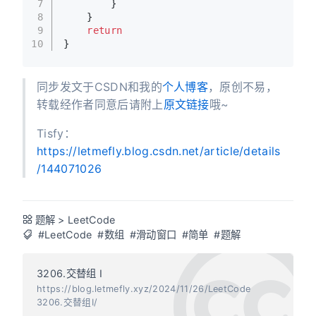
7
        }
8
    }
9
return
10
}
同步发文于CSDN和我的
个人博客
，原创不易，
转载经作者同意后请附上
原文链接
哦~
Tisfy：
https://letmefly.blog.csdn.net/article/details
/144071026
题解
>
LeetCode
#LeetCode
#数组
#滑动窗口
#简单
#题解
3206.交替组 I
https://blog.letmefly.xyz/2024/11/26/LeetCode
3206.交替组I/