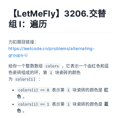
【LetMeFly】3206.交替
组 I：遍历
力扣题目链接：
https://leetcode.cn/problems/alternating-
groups-i/
给你一个整数数组
，它表示一个由红色和蓝
colors
色瓷砖组成的环，第
块瓷砖的颜色
i
为
：
colors[i]
表示第
块瓷砖的颜色是
红
colors[i] == 0
i
色
。
表示第
块瓷砖的颜色是
蓝
colors[i] == 1
i
色
。