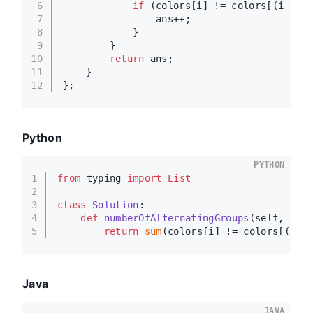
6
if
 (colors[i] != colors[(i + 
1
)
7
                ans++;
8
            }
9
        }
10
return
 ans;
11
    }
12
};
Python
PYTHON
1
from
 typing 
import
List
2
3
class
Solution
:
4
def
numberOfAlternatingGroups
(
self, col
5
return
sum
(colors[i] != colors[(i +
Java
JAVA