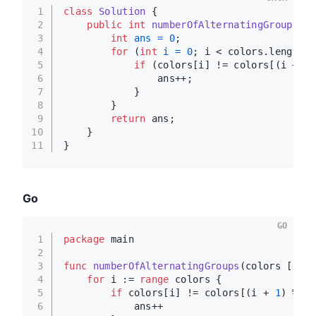
1
class
Solution
 {
2
public
int
numberOfAlternatingGroups
(
in
3
int
ans
=
0
;
4
for
 (
int
i
=
0
; i < colors.length; 
5
if
 (colors[i] != colors[(i + 
1
)
6
                ans++;
7
            }
8
        }
9
return
 ans;
10
    }
11
}
Go
GO
1
package
 main
2
3
func
numberOfAlternatingGroups
(colors []
int
4
for
 i := 
range
 colors {
5
if
 colors[i] != colors[(i + 
1
) % 
le
6
            ans++