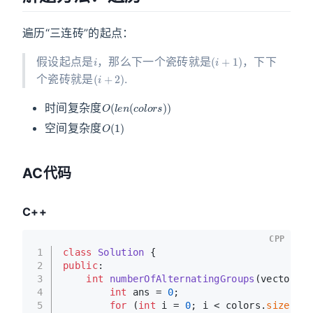
遍历“三连砖”的起点：
i
(
i
+
1
)
假设起点是
，那么下一个瓷砖就是
，下下
(
i
+
2
)
个瓷砖就是
.
O
(
l
e
n
(
c
o
l
o
r
s
)
)
时间复杂度
O
(
1
)
空间复杂度
AC代码
C++
CPP
1
class
Solution
 {
2
public
:
3
int
numberOfAlternatingGroups
(vector<
in
4
int
 ans = 
0
;
5
for
 (
int
 i = 
0
; i < colors.
size
(); 