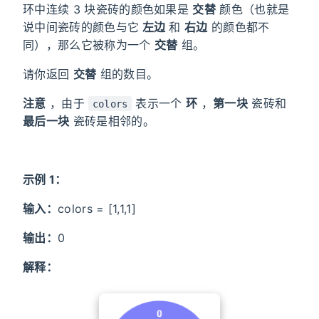
环中连续 3 块瓷砖的颜色如果是
交替
颜色（也就是
说中间瓷砖的颜色与它
左边
和
右边
的颜色都不
同），那么它被称为一个
交替
组。
请你返回
交替
组的数目。
注意
，由于
表示一个
环
，
第一块
瓷砖和
colors
最后一块
瓷砖是相邻的。
示例 1：
输入：
colors = [1,1,1]
输出：
0
解释：