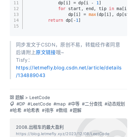
11
            dp[i] = dp[i - 
1
]
12
for
 start, end, tip 
in
 ma[i]:
13
                dp[i] = 
max
(dp[i], dp[start
14
return
 dp[-
1
]
15
同步发文于CSDN，原创不易，转载经作者同意
后请附上
原文链接
哦~
Tisfy：
https://letmefly.blog.csdn.net/article/details
/134889043
题解
>
LeetCode
#DP
#LeetCode
#map
#中等
#二分查找
#动态规划
#哈希
#哈希表
#排序
#数组
#题解
2008.出租车的最大盈利
https://blog.letmefly.xyz/2023/12/08/LeetCode