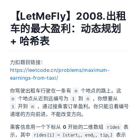
【LetMeFly】2008.出租
车的最大盈利：动态规划
+ 哈希表
力扣题目链接：
https://leetcode.cn/problems/maximum-
earnings-from-taxi/
你驾驶出租车行驶在一条有
个地点的路上。这
n
个地点从近到远编号为
到
，你想要从
n
1
n
开到
，通过接乘客订单盈利。你只能沿着编号
1
n
递增的方向前进，不能改变方向。
乘客信息用一个下标从
0
开始的二维数组
表
rides
示，其中
表示
rides[i] = [start
, end
, tip
]
i
i
i