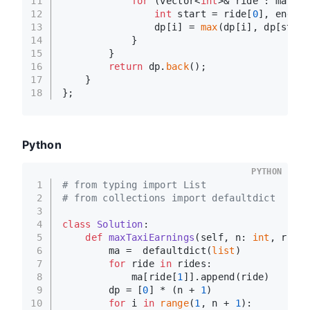
11
for
 (vector<
int
>& ride : ma[i])
12
int
 start = ride[
0
], end = 
13
                dp[i] = 
max
(dp[i], dp[start
14
            }
15
        }
16
return
 dp.
back
();
17
    }
18
};
Python
PYTHON
1
# from typing import List
2
# from collections import defaultdict
3
4
class
Solution
:
5
def
maxTaxiEarnings
(
self, n: 
int
, rides
6
        ma =  defaultdict(
list
)
7
for
 ride 
in
 rides:
8
            ma[ride[
1
]].append(ride)
9
        dp = [
0
] * (n + 
1
)
10
for
 i 
in
range
(
1
, n + 
1
):