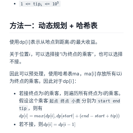
5
1 <= tip
<= 10
i
方法一：动态规划 + 哈希表
i
使用dp[i]表示从地点到距离
的最大收益。
i
关于位置
，可以选择接“i为终点的乘客”，也可以选择
不接。
因此可以预处理，使用哈希表ma，ma[i]存放所有以i
为终点的乘客。因此对于dp[i]：
若接终点为i的乘客，则遍历所有终点为i的乘客。
假设这个乘客
分别为
起点 终点 小费
start end
，则有
tip
d
(
e
p
n
[
d
i
]
−
=
s
m
t
a
a
r
x
t
(
+
d
t
p
i
p
[
)
i
]
)
,
d
p
[
s
t
a
r
t
]
+
d
p
[
i
]
=
d
p
[
i
−
1
]
若不接，则
d
p
.
e
n
d
(
)