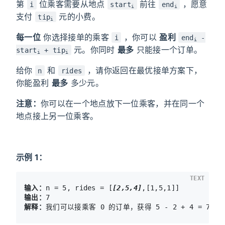
第
位乘客需要从地点
前往
，愿意
i
start
end
i
i
支付
元的小费。
tip
i
每一位
你选择接单的乘客
，你可以
盈利
i
end
-
i
元。你同时
最多
只能接一个订单。
start
+ tip
i
i
给你
和
，请你返回在最优接单方案下，
n
rides
你能盈利
最多
多少元。
注意：
你可以在一个地点放下一位乘客，并在同一个
地点接上另一位乘客。
示例 1：
TEXT
输入：
n = 5, rides = [
[2,5,4]
输出：
解释：