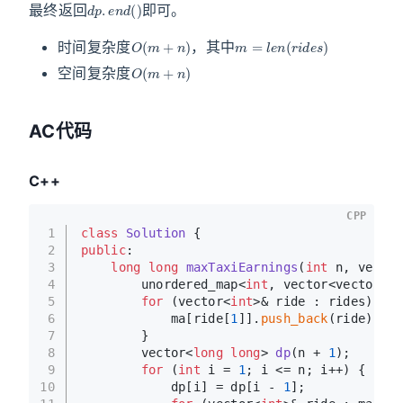
最终返回
即可。
O
(
m
+
n
)
m
=
l
e
n
(
r
i
d
e
s
)
时间复杂度
，其中
O
(
m
+
n
)
空间复杂度
AC代码
C++
CPP
1
class
Solution
 {
2
public
:
3
long
long
maxTaxiEarnings
(
int
 n, vector
4
        unordered_map<
int
, vector<vector<
in
5
for
 (vector<
int
>& ride : rides) {
6
            ma[ride[
1
]].
push_back
(ride);
7
        }
8
vector<
long
long
> 
dp
(n + 
1
)
;
9
for
 (
int
 i = 
1
; i <= n; i++) {
10
            dp[i] = dp[i - 
1
];