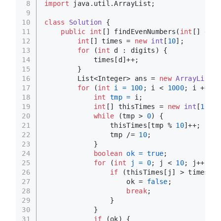
8
import
 java.util.ArrayList;
9
10
class
Solution
 {
11
public
int
[] findEvenNumbers(
int
[] digi
12
int
[] times = 
new
int
[
10
];
13
for
 (
int
 d : digits) {
14
            times[d]++;
15
        }
16
        List<Integer> ans = 
new
ArrayList
<>
17
for
 (
int
i
=
100
; i < 
1000
; i += 
2
)
18
int
tmp
=
 i;
19
int
[] thisTimes = 
new
int
[
10
];
20
while
 (tmp > 
0
) {
21
                thisTimes[tmp % 
10
]++;
22
                tmp /= 
10
;
23
            }
24
boolean
ok
=
true
;
25
for
 (
int
j
=
0
; j < 
10
; j++) {
26
if
 (thisTimes[j] > times[j]
27
                    ok = 
false
;
28
break
;
29
                }
30
            }
31
if
 (ok) {