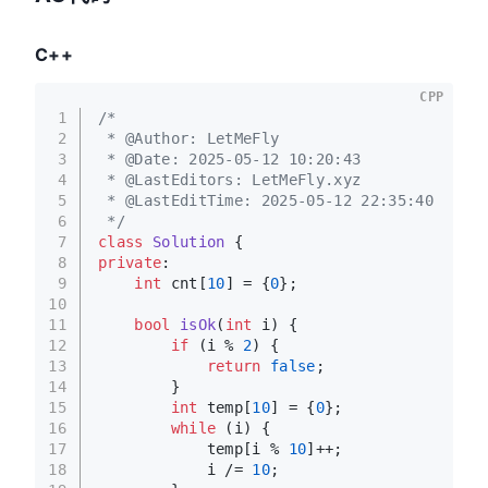
C++
CPP
1
/*
2
 * @Author: LetMeFly
3
 * @Date: 2025-05-12 10:20:43
4
 * @LastEditors: LetMeFly.xyz
5
 * @LastEditTime: 2025-05-12 22:35:40
6
 */
7
class
Solution
 {
8
private
:
9
int
 cnt[
10
] = {
0
};
10
11
bool
isOk
(
int
 i)
{
12
if
 (i % 
2
) {
13
return
false
;
14
        }
15
int
 temp[
10
] = {
0
};
16
while
 (i) {
17
            temp[i % 
10
]++;
18
            i /= 
10
;