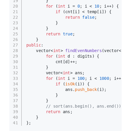
19
        }
20
for
 (
int
 i = 
0
; i < 
10
; i++) {
21
if
 (cnt[i] < temp[i]) {
22
return
false
;
23
            }
24
        }
25
return
true
;
26
    }
27
public
:
28
vector<
int
> 
findEvenNumbers
(vector<
int
>
29
for
 (
int
 d : digits) {
30
            cnt[d]++;
31
        }
32
        vector<
int
> ans;
33
for
 (
int
 i = 
100
; i < 
1000
; i++) {
34
if
 (
isOk
(i)) {
35
                ans.
push_back
(i);
36
            }
37
        }
38
// sort(ans.begin(), ans.end());
39
return
 ans;
40
    }
41
};