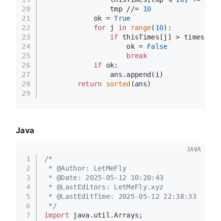
20
                tmp //= 
10
21
            ok = 
True
22
for
 j 
in
range
(
10
):
23
if
 thisTimes[j] > times[j]:
24
                    ok = 
False
25
break
26
if
 ok:
27
                ans.append(i)
28
return
sorted
(ans)
29
Java
JAVA
1
/*
2
 * @Author: LetMeFly
3
 * @Date: 2025-05-12 10:20:43
4
 * @LastEditors: LetMeFly.xyz
5
 * @LastEditTime: 2025-05-12 22:38:33
6
 */
7
import
 java.util.Arrays;