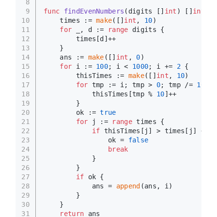
8
9
func
findEvenNumbers
(digits []
int
)
 []
int
 {
10
    times := 
make
([]
int
, 
10
)
11
for
 _, d := 
range
 digits {
12
        times[d]++
13
    }
14
    ans := 
make
([]
int
, 
0
)
15
for
 i := 
100
; i < 
1000
; i += 
2
 {
16
        thisTimes := 
make
([]
int
, 
10
)
17
for
 tmp := i; tmp > 
0
; tmp /= 
10
 {
18
            thisTimes[tmp % 
10
]++
19
        }
20
        ok := 
true
21
for
 j := 
range
 times {
22
if
 thisTimes[j] > times[j] {
23
                ok = 
false
24
break
25
            }
26
        }
27
if
 ok {
28
            ans = 
append
(ans, i)
29
        }
30
    }
31
return
 ans