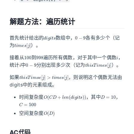
解题方法：遍历统计
d
i
g
i
t
s
0
−
9
首先统计给出的
数组中，
各有多少个（记
t
i
m
e
s
[
j
]
为
）。
100
998
i
接着从
到
遍历所有偶数，对于其中一个偶数
，
i
0
−
9
t
h
i
s
T
i
m
e
s
[
j
]
统计
中
分别出现多少次（记为
）。
t
h
i
s
T
i
m
s
e
[
j
]
>
t
i
m
e
s
[
j
]
如果
，则说明这个偶数无法由
digits中的元素组成。
O
(
C
D
+
l
e
n
(
d
i
g
i
t
s
)
)
D
=
10
时间复杂度
，其中
，
C
=
500
O
(
D
)
空间复杂度
AC代码