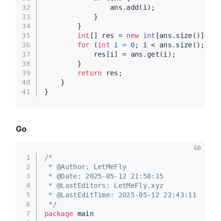
32
                ans.add(i);
33
            }
34
        }
35
int
[] res = 
new
int
[ans.size()];
36
for
 (
int
i
=
0
; i < ans.size(); i++
37
            res[i] = ans.get(i);
38
        }
39
return
 res;
40
    }
41
}
Go
GO
1
/*
2
 * @Author: LetMeFly
3
 * @Date: 2025-05-12 21:58:15
4
 * @LastEditors: LetMeFly.xyz
5
 * @LastEditTime: 2025-05-12 22:43:11
6
 */
7
package
 main