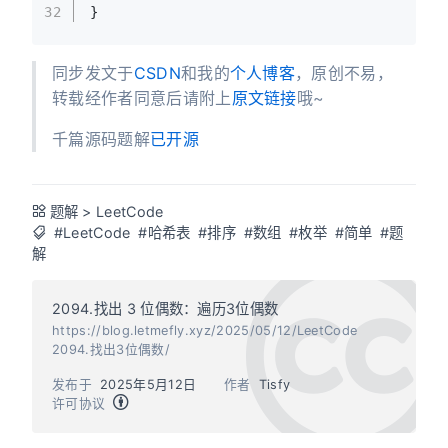
32
}
同步发文于
CSDN
和我的
个人博客
，原创不易，
转载经作者同意后请附上
原文链接
哦~
千篇源码题解
已开源
题解
>
LeetCode
#LeetCode
#哈希表
#排序
#数组
#枚举
#简单
#题
解
2094.找出 3 位偶数：遍历3位偶数
https://blog.letmefly.xyz/2025/05/12/LeetCode
2094.找出3位偶数/
发布于
2025年5月12日
作者
Tisfy
许可协议