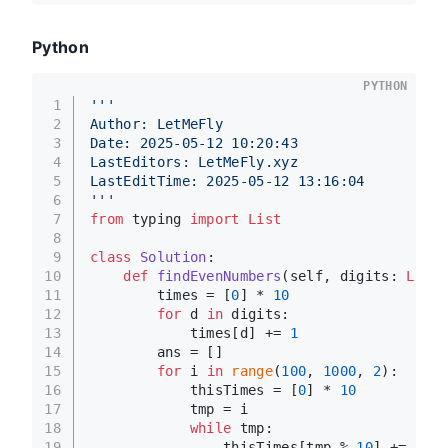
Python
PYTHON
1
'''
2
Author: LetMeFly
3
Date: 2025-05-12 10:20:43
4
LastEditors: LetMeFly.xyz
5
LastEditTime: 2025-05-12 13:16:04
6
'''
7
from
 typing 
import
List
8
9
class
Solution
:
10
def
findEvenNumbers
(
self, digits: 
List
[
11
        times = [
0
] * 
10
12
for
 d 
in
 digits:
13
            times[d] += 
1
14
        ans = []
15
for
 i 
in
range
(
100
, 
1000
, 
2
):
16
            thisTimes = [
0
] * 
10
17
            tmp = i
18
while
 tmp:
19
                thisTimes[tmp % 
10
] += 
1