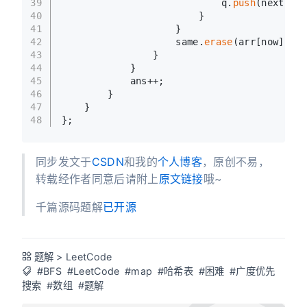
39
                            q.
push
(next);
40
                        }
41
                    }
42
                    same.
erase
(arr[now]);
43
                }
44
            }
45
            ans++;
46
        }
47
    }
48
};
同步发文于
CSDN
和我的
个人博客
，原创不易，
转载经作者同意后请附上
原文链接
哦~
千篇源码题解
已开源
题解
>
LeetCode
#BFS
#LeetCode
#map
#哈希表
#困难
#广度优先
搜索
#数组
#题解