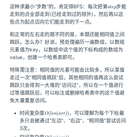
s
t
e
p
这种求最小“步数”的，肯定得BFS：每次把第
步能
走到的点全部走到(已经走到过的除外)，然后再以这
些点为起点迈向它们能走到的下一点。
和正常的左右走的题不同的是，本题还能相同值之间
跳跃。怎么办？好说，预处理遍历一遍数组，以数组
元素值为key，以数组中这个值的下标构成的数组为
value，创建一个哈希表即可。
特殊需注意：相同值的元素可能会比较多，所以某值
走过一次“相同值跳跃”后，其他相同的值再这么尝试
跳跃只会得到一大堆的“访问过”，所以在一个值进行
过等值跳跃后，可以标注或删掉哈希表中的这个值避
免大量重复访问。
O
(
l
e
n
(
a
r
r
)
)
时间复杂度
，可以理解为每个下标最
多只会被通过“左边”、“右边”、“相同值”尝试访问
3次。
O
(
l
e
n
(
a
r
r
)
)
空间复杂度