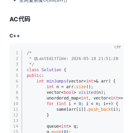
AC代码
C++
CPP
1
/*
2
 * @LastEditTime: 2026-05-18 21:51:28
3
 */
4
class
Solution
 {
5
public
:
6
int
minJumps
(vector<
int
>& arr)
{
7
int
 n = arr.
size
();
8
vector<
bool
> 
visited
(n)
;
9
        unordered_map<
int
, vector<
int
>> sam
10
for
 (
int
 i = 
0
; i < n; i++) {
11
            same[arr[i]].
push_back
(i);
12
        }
13
14
        queue<
int
> q;
15
        q.
push
(
0
);