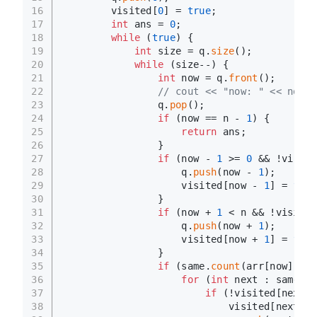
16
        visited[
0
] = 
true
;
17
int
 ans = 
0
;
18
while
 (
true
) {
19
int
 size = q.
size
();
20
while
 (size--) {
21
int
 now = q.
front
();
22
// cout << "now: " << now <
23
                q.
pop
();
24
if
 (now == n - 
1
) {
25
return
 ans;
26
                }
27
if
 (now - 
1
 >= 
0
 && !visite
28
                    q.
push
(now - 
1
);
29
                    visited[now - 
1
] = 
true
30
                }
31
if
 (now + 
1
 < n && !visited
32
                    q.
push
(now + 
1
);
33
                    visited[now + 
1
] = 
true
34
                }
35
if
 (same.
count
(arr[now])) {
36
for
 (
int
 next : same[ar
37
if
 (!visited[next])
38
                            visited[next] =