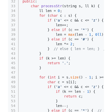
32
public
:
33
char
processStr
(string s, ll k)
{
34
        ll len = 
0
;
35
for
 (
char
 c : s) {
36
if
 (
'a'
 <= c && c <= 
'z'
) {
37
                len++;
38
            } 
else
if
 (c == 
'*'
) {
39
                len = 
max
(len - 
1
, 
0ll
);
40
            } 
else
if
 (c == 
'#'
) {
41
                len *= 
2
;
42
            }  
// else { len = len; }  // c
43
        }
44
if
 (k >= len) {
45
return
'.'
;
46
        }
47
48
for
 (
int
 i = s.
size
() - 
1
; i >= 
0
; 
49
char
 c = s[i];
50
if
 (
'a'
 <= c && c <= 
'z'
) {
51
if
 (k == len - 
1
) {
52
return
 c;
53
                }
54
                len--;
55
            } 
else
if
 (c == 
'*'
) {  
// 若