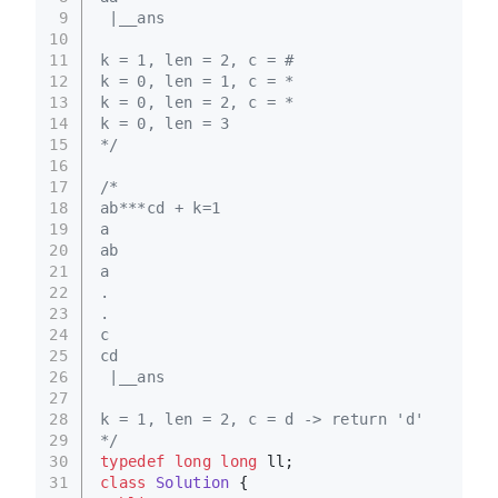
9
 |__ans
10
11
k = 1, len = 2, c = #
12
k = 0, len = 1, c = *
13
k = 0, len = 2, c = *
14
k = 0, len = 3
15
*/
16
17
/*
18
ab***cd + k=1
19
a
20
ab
21
a
22
.
23
.
24
c
25
cd
26
 |__ans
27
28
k = 1, len = 2, c = d -> return 'd'
29
*/
30
typedef
long
long
 ll;
31
class
Solution
 {