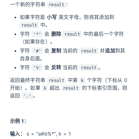
一个新的字符串
：
result
如果字符是
小写
英文字母，则将其添加到
中。
result
字符
会
删除
中的最后一个字符
'*'
result
（如果存在）。
字符
会
复制
当前的
并
追加
到其
'#'
result
自身后面。
字符
会
反转
当前的
。
'%'
result
返回最终字符串
中第
个字符（下标从 0
result
k
开始）。如果
超出
的下标索引范围，则
k
result
返回
。
'.'
示例 1：
输入：
s = "a#b%*", k = 1