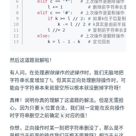
6
elif
 c == 
'*'
:   
# 上次操作是删除操作
7
        l += 
1
# 删除前字符串长度比现
8
elif
 c == 
'#'
:   
# 上次操作是复制操作
9
if
 k >= l // 
2
: 
# 如果k位于后复制后
10
            k -= l // 
2
# k其实是由前半段字
11
        l //= 
2
# 复制前字符串长度是
12
else
:            
# 上次操作是翻转操作
13
        k = l - 
1
 - k   
# 定位回去
然后这道题就解啦！
有人问，在处理
删除操作的逆操作
时，我们无脑地把
字符串长度增加了1。但其实正向处理删除操作时，可
能由于字符串本来就是空所以根本就没删掉字符呀！
真棒！说明你真的理解了这道题的解法。但是无需担
心，因为只要
位置合法，我们就一定能在反向操作
k
时字符串删空之前确定
对应的值！
k
你想，正向操作时某一刻把字符串删没了，那么是不
是相当于前面的操作我们压根不用管呀？相当于从这