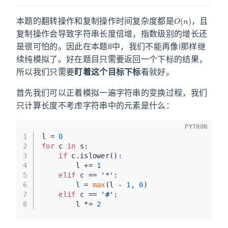
O
(
n
)
本题的翻转操作和复制操作时间复杂度都是
，且
复制操作会导致字符串长度倍增，指数级别的增长还
是很可怕的。因此在本题II中，我们不能再像
I
那样继
续纯模拟了。好在题目只需要返回一个下标的结果，
所以我们只需要
盯着这个目标下标
看就好。
首先我们可以正着模拟一遍字符串的变换过程，我们
只计算长度不考虑字符串中的元素是什么：
PYTHON
1
l = 
0
2
for
 c 
in
 s:
3
if
 c.islower():
4
        l += 
1
5
elif
 c == 
'*'
:
6
        l = 
max
(l - 
1
, 
0
)
7
elif
 c == 
'#'
:
8
        l *= 
2