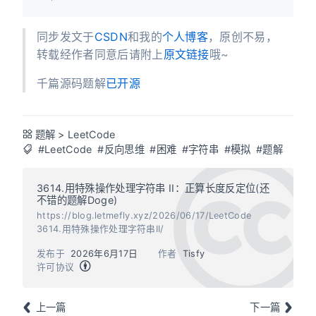
同步发文于
CSDN
和我的
个人博客
，原创不易，
转载经作者同意后请附上
原文链接
哦~
千篇源码题解
已开源
题解
>
LeetCode
#LeetCode
#反向思维
#困难
#字符串
#模拟
#题解
3614.用特殊操作处理字符串 II：正算长度反定位(还
不错的题解Doge)
https://blog.letmefly.xyz/2026/06/17/LeetCode
3614.用特殊操作处理字符串II/
发布于
2026年6月17日
作者
Tisfy
许可协议
上一篇
下一篇