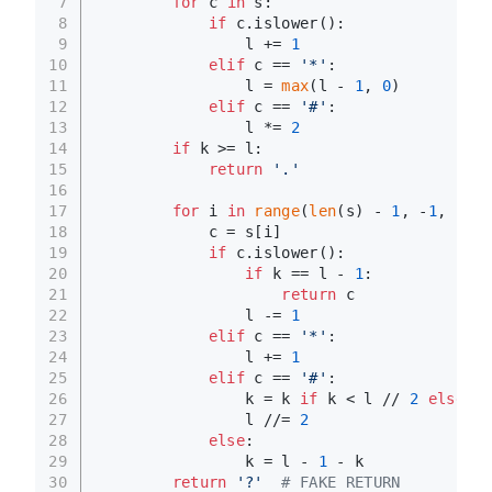
7
for
 c 
in
 s:
8
if
 c.islower():
9
                l += 
1
10
elif
 c == 
'*'
:
11
                l = 
max
(l - 
1
, 
0
)
12
elif
 c == 
'#'
:
13
                l *= 
2
14
if
 k >= l:
15
return
'.'
16
17
for
 i 
in
range
(
len
(s) - 
1
, -
1
, -
1
):
18
            c = s[i]
19
if
 c.islower():
20
if
 k == l - 
1
:
21
return
 c
22
                l -= 
1
23
elif
 c == 
'*'
:
24
                l += 
1
25
elif
 c == 
'#'
:
26
                k = k 
if
 k < l // 
2
else
 k 
27
                l //= 
2
28
else
:
29
                k = l - 
1
 - k
30
return
'?'
# FAKE RETURN