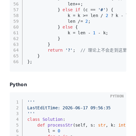
56
                len++;
57
            } 
else
if
 (c == 
'#'
) {
58
                k = k >= len / 
2
 ? k - len 
59
                len /= 
2
;
60
            } 
else
 {
61
                k = len - 
1
 - k;
62
            }
63
        }
64
return
'?'
;  
// 理论上不会走到这里
65
    }
66
};
Python
PYTHON
1
'''
2
LastEditTime: 2026-06-17 09:56:35
3
'''
4
class
Solution
:
5
def
processStr
(
self, s: 
str
, k: 
int
) ->
6
        l = 
0