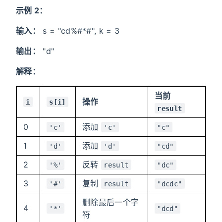
示例 2：
输入：
s = "cd%#*#", k = 3
输出：
"d"
解释：
当前
操作
i
s[i]
result
0
添加
'c'
'c'
"c"
1
添加
'd'
'd'
"cd"
2
反转
'%'
result
"dc"
3
复制
'#'
result
"dcdc"
删除最后一个字
4
'*'
"dcd"
符