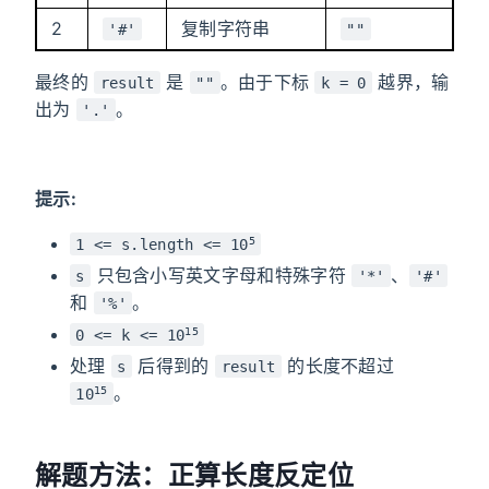
2
复制字符串
'#'
""
最终的
是
。由于下标
越界，输
result
""
k = 0
出为
。
'.'
提示:
5
1 <= s.length <= 10
只包含小写英文字母和特殊字符
、
s
'*'
'#'
和
。
'%'
15
0 <= k <= 10
处理
后得到的
的长度不超过
s
result
。
15
10
解题方法：正算长度反定位