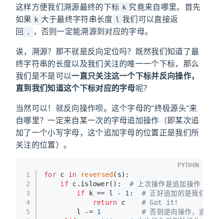
这样方便我们溯源最终的下标
究竟来自哪里。首先
k
如果
大于最终字符串长度
我们可以直接返
k
l
回
，否则一定能溯源到对应的字母。
.
诶，溯源？那不就是反向定位吗？既然我们知道了最
终字符串的长度以及我们关注的唯一一个下标，那么
我们是不是可以
一直只关注这一个下标并反向操作，
直到我们知道这个下标对应的字母
呢？
当然可以！就反向操作呗。这个字母的“终极源头”来
自哪里？一定来自某一次的字母追加操作（即某次追
加了一个小写字母，这个追加字母的位置正是我们所
关注的位置）。
PYTHON
1
for
 c 
in
reversed
(s):
2
if
 c.islower():  
# 上次操作是追加操作
3
if
 k == l - 
1
:  
# 正好追加的是我们关
4
return
 c    
# Got it!
5
        l -= 
1
# 否则逆向操作，追加