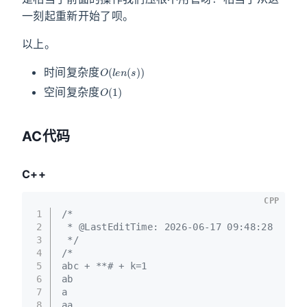
一刻起重新开始了呗。
以上。
O
(
l
e
n
(
s
)
)
时间复杂度
O
(
1
)
空间复杂度
AC代码
C++
CPP
1
/*
2
 * @LastEditTime: 2026-06-17 09:48:28
3
 */
4
/*
5
abc + **# + k=1
6
ab
7
a
8
aa