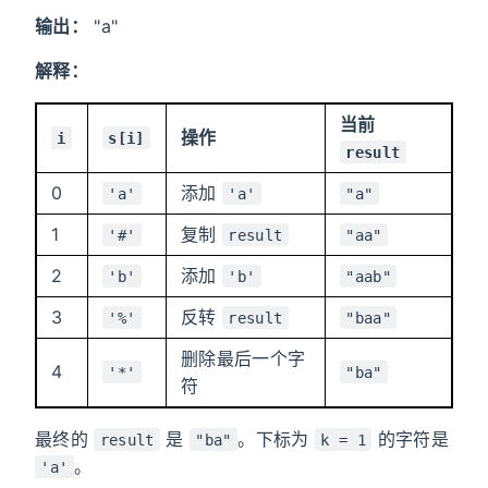
输出：
"a"
解释：
当前
操作
i
s[i]
result
0
添加
'a'
'a'
"a"
1
复制
'#'
result
"aa"
2
添加
'b'
'b'
"aab"
3
反转
'%'
result
"baa"
删除最后一个字
4
'*'
"ba"
符
最终的
是
。下标为
的字符是
result
"ba"
k = 1
。
'a'