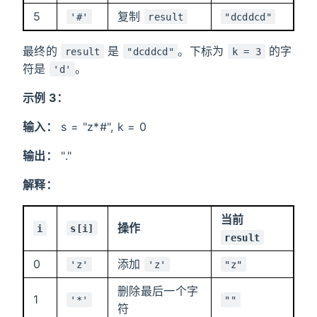
5
复制
'#'
result
"dcddcd"
最终的
是
。下标为
的字
result
"dcddcd"
k = 3
符是
。
'd'
示例 3：
输入：
s = "z*#", k = 0
输出：
"."
解释：
当前
操作
i
s[i]
result
0
添加
'z'
'z'
"z"
删除最后一个字
1
'*'
""
符