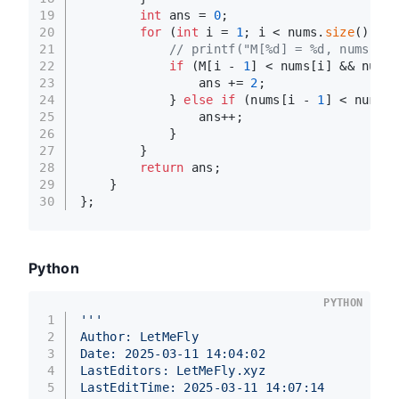
19
int
 ans = 
0
;
20
for
 (
int
 i = 
1
; i < nums.
size
() - 
1
21
// printf("M[%d] = %d, nums[%d]
22
if
 (M[i - 
1
] < nums[i] && nums[
23
                ans += 
2
;
24
            } 
else
if
 (nums[i - 
1
] < nums[i
25
                ans++;
26
            }
27
        }
28
return
 ans;
29
    }
30
};
Python
PYTHON
1
'''
2
Author: LetMeFly
3
Date: 2025-03-11 14:04:02
4
LastEditors: LetMeFly.xyz
5
LastEditTime: 2025-03-11 14:07:14