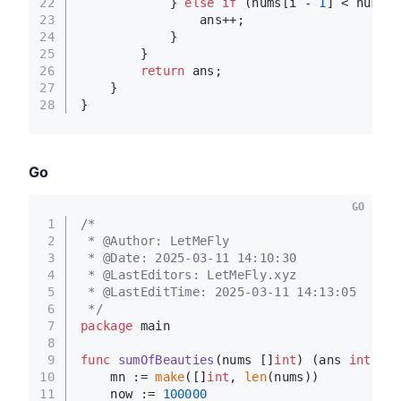
22
            } 
else
if
 (nums[i - 
1
] < nums[i
23
                ans++;
24
            }
25
        }
26
return
 ans;
27
    }
28
}
Go
GO
1
/*
2
 * @Author: LetMeFly
3
 * @Date: 2025-03-11 14:10:30
4
 * @LastEditors: LetMeFly.xyz
5
 * @LastEditTime: 2025-03-11 14:13:05
6
 */
7
package
 main
8
9
func
sumOfBeauties
(nums []
int
)
 (ans 
int
) {
10
    mn := 
make
([]
int
, 
len
(nums))
11
    now := 
100000