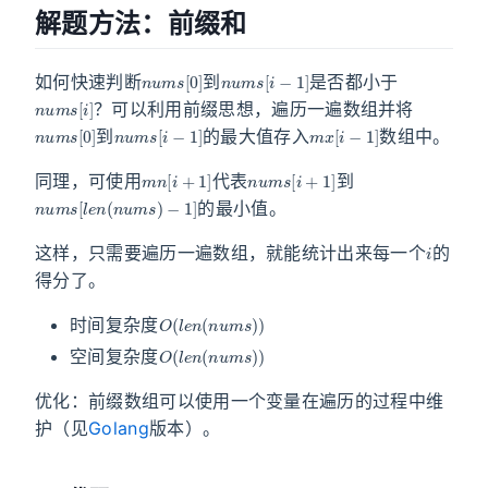
解题方法：前缀和
n
u
m
s
[
0
]
n
u
m
s
[
i
−
1
]
如何快速判断
到
是否都小于
n
u
m
s
[
i
]
？可以利用前缀思想，遍历一遍数组并将
n
u
m
s
[
0
]
n
u
m
s
[
i
−
1
]
m
x
[
i
−
1
]
到
的最大值存入
数组中。
m
n
[
i
+
1
]
n
u
m
s
[
i
+
1
]
同理，可使用
代表
到
n
u
m
s
[
l
e
n
(
n
u
m
s
)
−
1
]
的最小值。
i
这样，只需要遍历一遍数组，就能统计出来每一个
的
得分了。
O
(
l
e
n
(
n
u
m
s
)
)
时间复杂度
O
(
l
e
n
(
n
u
m
s
)
)
空间复杂度
优化：前缀数组可以使用一个变量在遍历的过程中维
护（见
Golang
版本）。