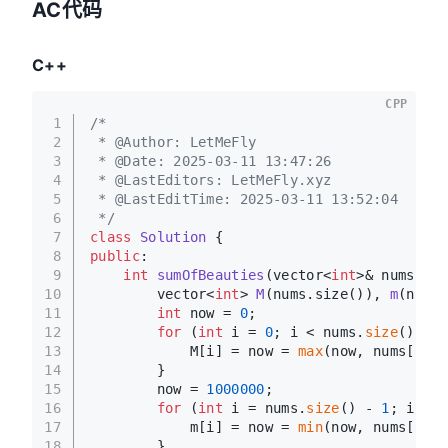
AC代码
C++
CPP
1
/*
2
 * @Author: LetMeFly
3
 * @Date: 2025-03-11 13:47:26
4
 * @LastEditors: LetMeFly.xyz
5
 * @LastEditTime: 2025-03-11 13:52:04
6
 */
7
class
Solution
 {
8
public
:
9
int
sumOfBeauties
(vector<
int
>& nums)
{
10
vector<
int
> 
M
(nums.size())
, 
m
(nums.
11
int
 now = 
0
;
12
for
 (
int
 i = 
0
; i < nums.
size
(); i+
13
            M[i] = now = 
max
(now, nums[i]);
14
        }
15
        now = 
1000000
;
16
for
 (
int
 i = nums.
size
() - 
1
; i >= 
17
            m[i] = now = 
min
(now, nums[i]);
18
        }