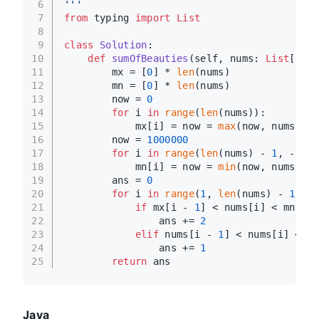
6
'''
7
from
 typing 
import
List
8
9
class
Solution
:
10
def
sumOfBeauties
(
self, nums: 
List
[
int
]
11
        mx = [
0
] * 
len
(nums)
12
        mn = [
0
] * 
len
(nums)
13
        now = 
0
14
for
 i 
in
range
(
len
(nums)):
15
            mx[i] = now = 
max
(now, nums[i])
16
        now = 
1000000
17
for
 i 
in
range
(
len
(nums) - 
1
, -
1
, -
18
            mn[i] = now = 
min
(now, nums[i])
19
        ans = 
0
20
for
 i 
in
range
(
1
, 
len
(nums) - 
1
):
21
if
 mx[i - 
1
] < nums[i] < mn[i +
22
                ans += 
2
23
elif
 nums[i - 
1
] < nums[i] < nu
24
                ans += 
1
25
return
 ans
Java