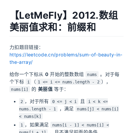
【LetMeFly】2012.数组
美丽值求和：前缀和
力扣题目链接：
https://leetcode.cn/problems/sum-of-beauty-in-
the-array/
给你一个下标从
0
开始的整数数组
。对于每
nums
个下标
（
），
i
1 <= i <= nums.length - 2
的
美丽值
等于：
nums[i]
，对于所有
且
2
0 <= j < i
i < k <=
，满足
nums.length - 1
nums[j] < nums[i]
< nums[k]
，如果满足
1
nums[i - 1] < nums[i] <
，且不满足前面的条件
nums[i + 1]