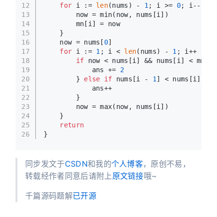
12
for
 i := 
len
(nums) - 
1
; i >= 
0
; i-- {
13
        now = min(now, nums[i])
14
        mn[i] = now
15
    }
16
    now = nums[
0
]
17
for
 i := 
1
; i < 
len
(nums) - 
1
; i++ {
18
if
 now < nums[i] && nums[i] < mn[i 
19
            ans += 
2
20
        } 
else
if
 nums[i - 
1
] < nums[i] && 
21
            ans++
22
        }
23
        now = max(now, nums[i])
24
    }
25
return
26
}
同步发文于
CSDN
和我的
个人博客
，原创不易，
转载经作者同意后请附上
原文链接
哦~
千篇源码题解
已开源