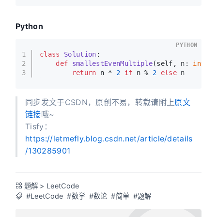
Python
PYTHON
1
class
Solution
:
2
def
smallestEvenMultiple
(
self, n: 
int
) 
3
return
 n * 
2
if
 n % 
2
else
 n
同步发文于CSDN，原创不易，转载请附上
原文
链接
哦~
Tisfy：
https://letmefly.blog.csdn.net/article/details
/130285901
题解
>
LeetCode
#LeetCode
#数学
#数论
#简单
#题解