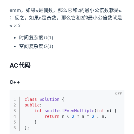
n
2
n
emm，如果
是偶数，那么它和
的最小公倍数就是
n
2
；反之，如果
是奇数，那么它和
的最小公倍数就是
n
×
2
O
(
1
)
时间复杂度
O
(
1
)
空间复杂度
AC代码
C++
CPP
1
class
Solution
 {
2
public
:
3
int
smallestEvenMultiple
(
int
 n)
{
4
return
 n % 
2
 ? n * 
2
 : n;
5
    }
6
};