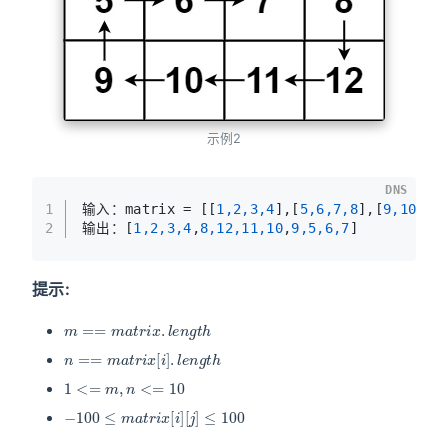
示例2
DNS
1
输入：matrix = [[
1,2,3,4
],[
5,6,7,8
],[
9,10,11
2
输出：[
1,2,3,4
,
8,12,11,10
,
9,5,6,7
]
提示:
m
==
m
a
t
r
i
x
.
l
e
n
g
t
h
n
==
m
a
t
r
i
x
[
i
]
.
l
e
n
g
t
h
1
<=
m
,
n
<=
10
−
100
≤
m
a
t
r
i
x
[
i
]
[
j
]
≤
100