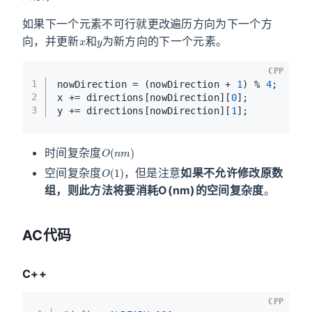
如果下一个元素不可行就更改遍历方向为下一个方
x
y
向，并更新
和
为新方向的下一个元素。
CPP
1
nowDirection = (nowDirection + 
1
) % 
4
;
2
x += directions[nowDirection][
0
];
3
y += directions[nowDirection][
1
];
O
(
n
m
)
时间复杂度
O
(
1
)
空间复杂度
，但是注意
如果不允许修改原数
组，则此方法将要消耗O(nm)的空间复杂度
。
AC代码
C++
CPP