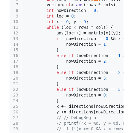
7
vector<
int
> 
ans
(rows * cols)
;
8
int
 nowDirection = 
0
;
9
int
 loc = 
0
;
10
int
 x = 
0
, y = 
0
;
11
while
 (loc < rows * cols) {
12
            ans[loc++] = matrix[x][y];
13
if
 (nowDirection == 
0
 && x + y 
14
                nowDirection = 
1
;
15
            }
16
else
if
 (nowDirection == 
1
 && x
17
                nowDirection = 
2
;
18
            }
19
else
if
 (nowDirection == 
2
 && x
20
                nowDirection = 
3
;
21
            }
22
else
if
 (nowDirection == 
3
 && x
23
                nowDirection = 
0
;
24
            }
25
            x += directions[nowDirection][
0
26
            y += directions[nowDirection][
1
27
// // DebugBegin
28
// printf("x = %d, y = %d, nowD
29
// if (!(x >= 0 && x < rows && 