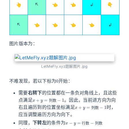
👆
↖
👈
👈
↲
👇
↖
👈
👈
👈
👈
↲
图片版本为：
LetMeFly.xyz题解图片.jpg
0
不难发现，若以下标为
开始：
需要
右转下
的位置都在一条负对角线上，且这些
x
+
y
=
列
数
−
1
点满足
。因此，当前进方向为向
x
+
y
=
列
数
−
1
列
数
右且遍历到的位置坐标满足
时，
列
数
应当调整遍历方向为向下。
x
−
y
=
行
数
−
列
数
同理，
下转左
的条件为
x
+
y
=
行
数
−
1
行
数
列
数