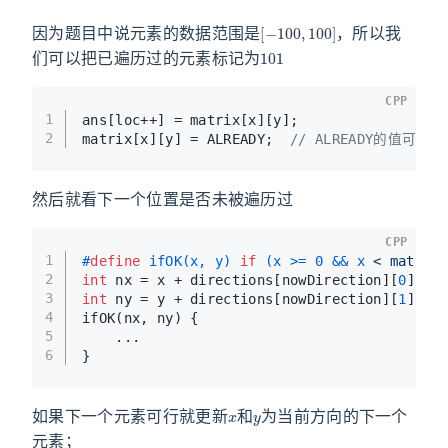
[
−
100
,
100
]
因为题目中说元素的数据范围是
，所以我
101
们可以把已遍历过的元素标记为
CPP
1
ans[loc++] = matrix[x][y];
2
matrix[x][y] = ALREADY;  
// ALREADY的值可以是
然后就看下一个位置是否未被遍历过
CPP
1
#
define
 ifOK(x, y) 
if
 (x >= 0 && x 
< matrix
2
int
 nx = x + directions[nowDirection][
0
];
3
int
 ny = y + directions[nowDirection][
1
];
4
ifOK(nx, ny) {
5
    ...
6
}
x
y
如果下一个元素可行就更新
和
为当前方向的下一个
元素；