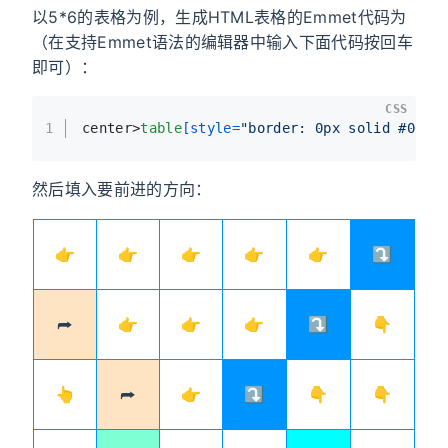
以5*6的表格为例，生成HTML表格的Emmet代码为
（在支持Emmet语法的编辑器中输入下面代码按回车
即可）：
CSS
1
center>
table
[style=
"border: 0px solid #0094
然后填入要前进的方向：
👉
👉
👉
👉
👉
⤵️
⮫
👉
👉
👉
⤵️
👇
👆
⮫
👉
⤵️
👇
👇