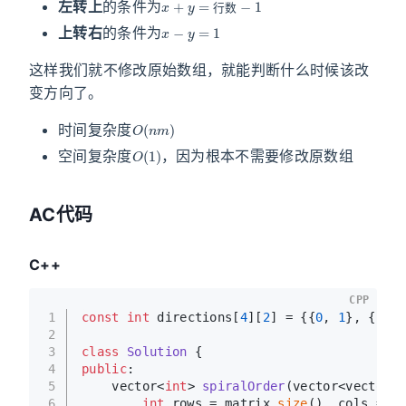
左转上
的条件为
x
−
y
=
1
行
数
上转右
的条件为
这样我们就不修改原始数组，就能判断什么时候该改
变方向了。
O
(
n
m
)
时间复杂度
O
(
1
)
空间复杂度
，因为根本不需要修改原数组
AC代码
C++
CPP
1
const
int
 directions[
4
][
2
] = {{
0
, 
1
}, {
1
, 
0
2
3
class
Solution
 {
4
public
:
5
vector<
int
> 
spiralOrder
(vector<vector<
i
6
int
 rows = matrix.
size
(), cols = ma