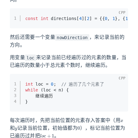
CPP
1
const
int
 directions[
4
][
2
] = {{
0
, 
1
}, {
1
, 
0
然后还需要一个变量
，来记录当前的
nowDirection
方向。
用变量
来记录当前已经遍历过的元素的数量，当
loc
已遍历的数量小于总元素个数时，继续遍历。
CPP
1
int
 loc = 
0
;  
// 遍历了几个元素了
2
while
 (loc < n) {
3
    继续遍历
4
}
x
每次遍历时，先把当前位置的元素存入答案中（用
y
0
和
记录当前位置，初始值都为
），标记当前位置为
l
o
c
+
1
已遍历过并把
。