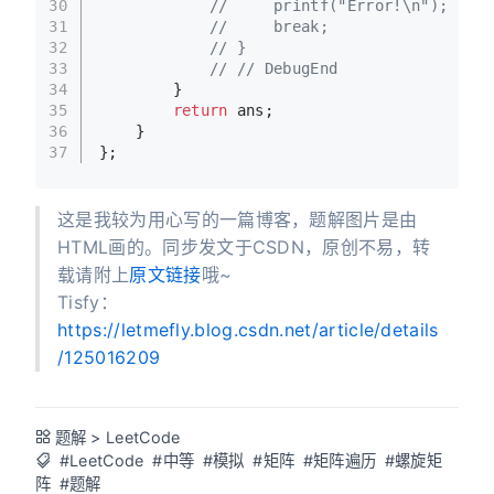
30
//     printf("Error!\n");
31
//     break;
32
// }
33
// // DebugEnd
34
        }
35
return
 ans;
36
    }
37
};
这是我较为用心写的一篇博客，题解图片是由
HTML画的。同步发文于CSDN，原创不易，转
载请附上
原文链接
哦~
Tisfy：
https://letmefly.blog.csdn.net/article/details
/125016209
题解
>
LeetCode
#LeetCode
#中等
#模拟
#矩阵
#矩阵遍历
#螺旋矩
阵
#题解