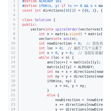
1
#
define
 ALREADY 101
2
#
define
 ifOK(x, y) 
if
 (x >= 0 && x 
< matrix
3
const
int
 directions[
4
][
2
] = {{
0
, 
1
}, {
1
, 
0
4
5
class
Solution
 {
6
public
:
7
vector<
int
> 
spiralOrder
(vector<vector<
i
8
int
 n = matrix.
size
() * matrix[
0
].
s
9
vector<
int
> 
ans
(n)
;
10
int
 nowDirection = 
0
;  
// 现在的方向
11
int
 loc = 
0
;  
// 遍历了几个元素了
12
int
 x = 
0
, y = 
0
;  
// 当前应该遍历的
13
while
 (loc < n) {
14
            ans[loc++] = matrix[x][y];
15
            matrix[x][y] = ALREADY;
16
int
 nx = x + directions[nowDire
17
int
 ny = y + directions[nowDire
18
            ifOK(nx, ny) {
19
                x = nx, y = ny;
20
            }
21
else
 {
22
                nowDirection = (nowDirectio
23
                x += directions[nowDirectio
24
                y += directions[nowDirectio