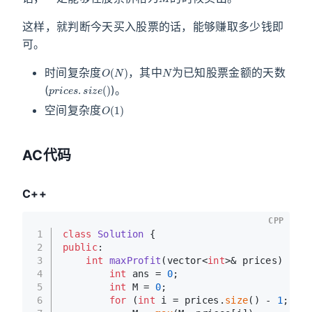
这样，就判断今天买入股票的话，能够赚取多少钱即
可。
O
(
N
)
N
时间复杂度
，其中
为已知股票金额的天数
p
r
i
c
e
s
.
s
i
z
e
(
)
(
)。
O
(
1
)
空间复杂度
AC代码
C++
CPP
1
class
Solution
 {
2
public
:
3
int
maxProfit
(vector<
int
>& prices)
{
4
int
 ans = 
0
;
5
int
 M = 
0
;
6
for
 (
int
 i = prices.
size
() - 
1
; i >