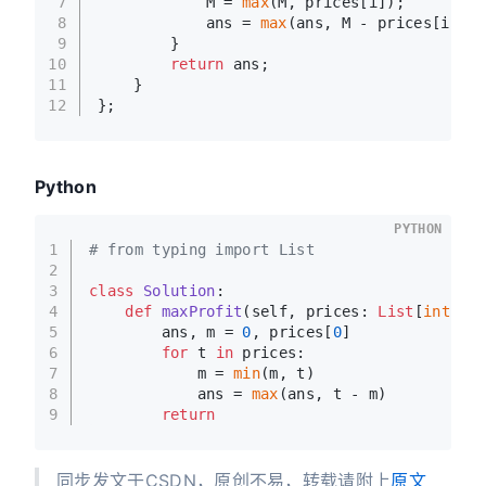
7
            M = 
max
(M, prices[i]);
8
            ans = 
max
(ans, M - prices[i]); 
9
        }
10
return
 ans;
11
    }
12
};
Python
PYTHON
1
# from typing import List
2
3
class
Solution
:
4
def
maxProfit
(
self, prices: 
List
[
int
]
) 
5
        ans, m = 
0
, prices[
0
]
6
for
 t 
in
 prices:
7
            m = 
min
(m, t)
8
            ans = 
max
(ans, t - m)
9
return
同步发文于CSDN，原创不易，转载请附上
原文